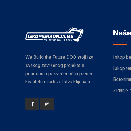
Naše
We Build the Future DOO stoji iza
Iskop b
svakog završenog projekta s
Iskop t
ponosom i posvećenošću prema
Betonira
kvalitetu i zadovoljstvu klijenata.
Zidanje 