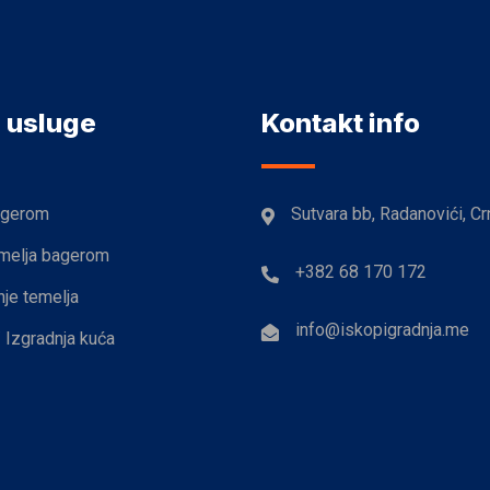
 usluge
Kontakt info
agerom
Sutvara bb, Radanovići, Cr
emelja bagerom
+382 68 170 172
nje temelja
info@iskopigradnja.me
/ Izgradnja kuća