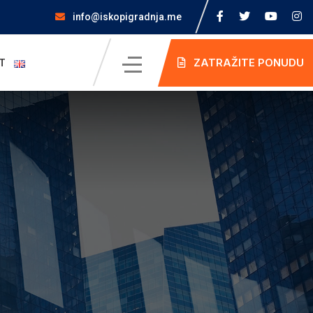
info@iskopigradnja.me
ZATRAŽITE PONUDU
T