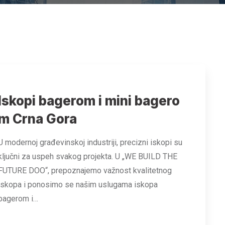
Iskopi bagerom i mini bagero
m Crna Gora
U modernoj građevinskoj industriji, precizni iskopi su
ključni za uspeh svakog projekta. U „WE BUILD THE
FUTURE DOO“, prepoznajemo važnost kvalitetnog
iskopa i ponosimo se našim uslugama iskopa
bagerom i…