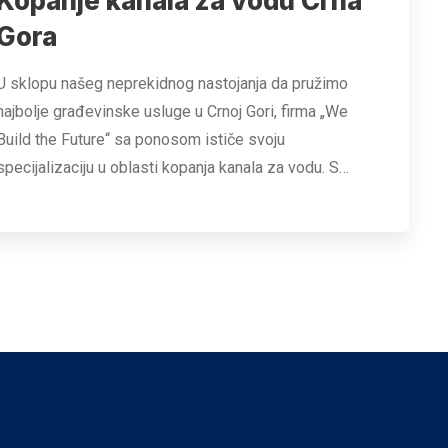
Kopanje kanala za vodu Crna
Gora
U sklopu našeg neprekidnog nastojanja da pružimo
najbolje građevinske usluge u Crnoj Gori, firma „We
Build the Future“ sa ponosom ističe svoju
specijalizaciju u oblasti kopanja kanala za vodu. S…