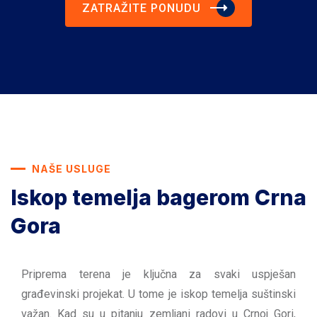
ZATRAŽITE PONUDU
NAŠE USLUGE
Iskop temelja bagerom
Crna
Gora
Priprema terena je ključna za svaki uspješan
građevinski projekat. U tome je iskop temelja suštinski
važan. Kad su u pitanju zemljani radovi u Crnoj Gori,