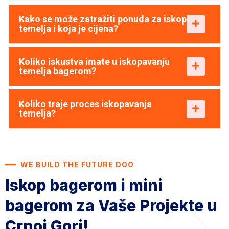
Kako se može zatražiti ponuda za iskop
temelja i koja je cijena?
Koliko iskustva imate u iskopavanju
temelja bagerom?
Koliko traje proces iskopavanja
temelja?
WE BUILD THE FUTURE DOO
Iskop bagerom i mini
bagerom
za Vaše Projekte u
Crnoj Gori!