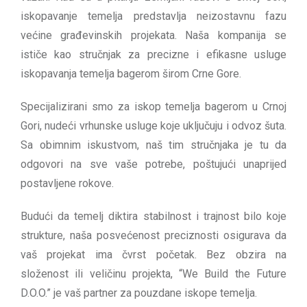
iskopavanje temelja predstavlja neizostavnu fazu
većine građevinskih projekata. Naša kompanija se
ističe kao stručnjak za precizne i efikasne usluge
iskopavanja temelja bagerom širom Crne Gore.
Specijalizirani smo za iskop temelja bagerom u Crnoj
Gori, nudeći vrhunske usluge koje uključuju i odvoz šuta.
Sa obimnim iskustvom, naš tim stručnjaka je tu da
odgovori na sve vaše potrebe, poštujući unaprijed
postavljene rokove.
Budući da temelj diktira stabilnost i trajnost bilo koje
strukture, naša posvećenost preciznosti osigurava da
vaš projekat ima čvrst početak. Bez obzira na
složenost ili veličinu projekta, “We Build the Future
D.O.O.” je vaš partner za pouzdane iskope temelja.