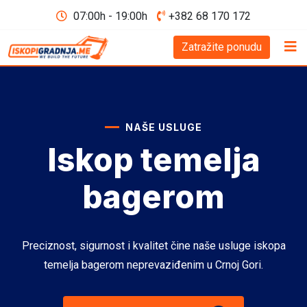
07:00h - 19:00h
+382 68 170 172
Zatražite ponudu
NAŠE USLUGE
Iskop temelja
bagerom
Preciznost, sigurnost i kvalitet čine naše usluge iskopa
temelja bagerom neprevaziđenim u Crnoj Gori.