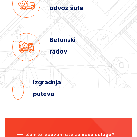
odvoz šuta
3
Betonski
radovi
Izgradnja
4
puteva
Zainteresovani ste za naše usluge?