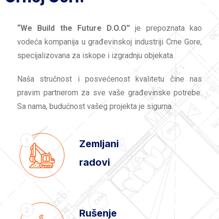
“We Build the Future D.O.O”
je prepoznata kao
vodeća kompanija u građevinskoj industriji Crne Gore,
specijalizovana za iskope i izgradnju objekata.
Naša stručnost i posvećenost kvalitetu čine nas
pravim partnerom za sve vaše građevinske potrebe.
Sa nama, budućnost vašeg projekta je sigurna.
1
Zemljani
radovi
2
Rušenje