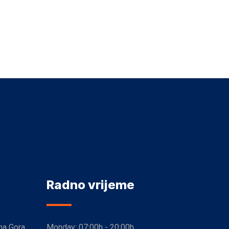
Radno vrijeme
na Gora
Monday:
07:00h - 20:00h