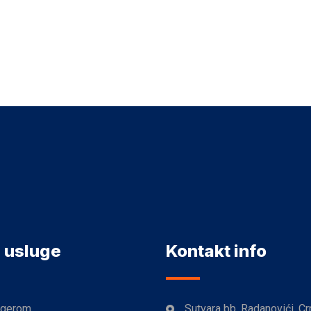
 usluge
Kontakt info
agerom
Sutvara bb, Radanovići, Cr