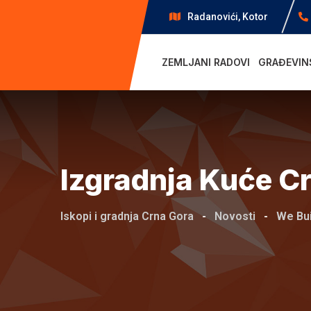
Skip
Radanovići, Kotor
to
content
ZEMLJANI RADOVI
GRAĐEVIN
Izgradnja Kuće Cr
Iskopi i gradnja Crna Gora
-
Novosti
-
We Bui