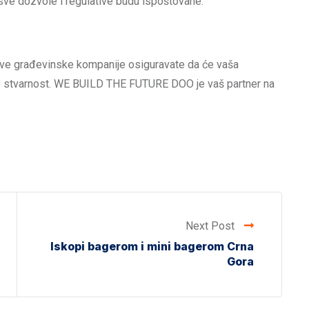
sve dozvole i regulative budu ispoštovane.
rave građevinske kompanije osiguravate da će vaša
taće stvarnost. WE BUILD THE FUTURE DOO je vaš partner na
Next Post
Iskopi bagerom i mini bagerom Crna
Gora