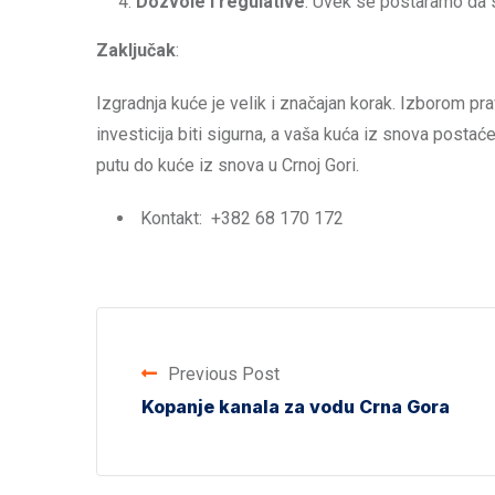
Dozvole i regulative
: Uvek se postaramo da 
Zaključak
:
Izgradnja kuće je velik i značajan korak. Izborom p
investicija biti sigurna, a vaša kuća iz snova pos
putu do kuće iz snova u Crnoj Gori.
Kontakt: +382 68 170 172
Previous Post
Kopanje kanala za vodu Crna Gora