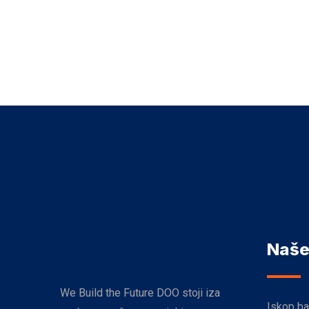
Naše
We Build the Future DOO stoji iza
Iskop b