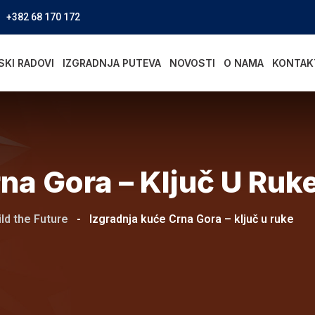
+382 68 170 172
SKI RADOVI
IZGRADNJA PUTEVA
NOVOSTI
O NAMA
KONTAK
na Gora – Ključ U Ruk
ld the Future
-
Izgradnja kuće Crna Gora – ključ u ruke