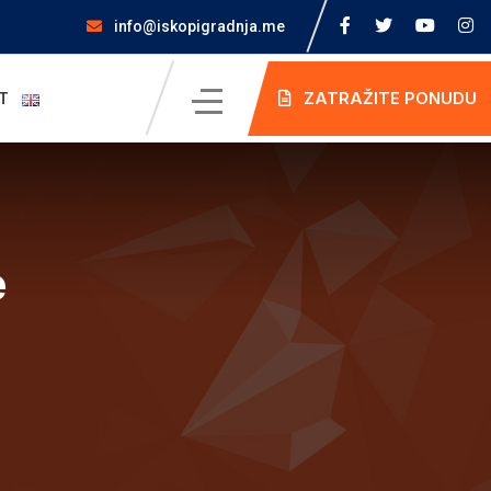
info@iskopigradnja.me
ZATRAŽITE PONUDU
T
e