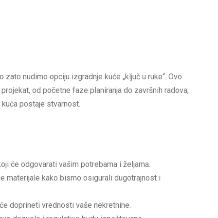
o zato nudimo opciju izgradnje kuće „ključ u ruke“. Ovo
rojekat, od početne faze planiranja do završnih radova,
kuća postaje stvarnost.
koji će odgovarati vašim potrebama i željama.
je materijale kako bismo osigurali dugotrajnost i
a će doprineti vrednosti vaše nekretnine.