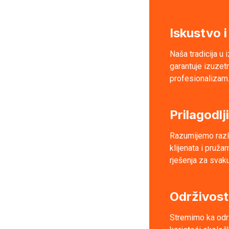
Iskustvo i
Naša tradicija u 
garantuje izuzetn
profesionalizam
Prilagodlj
Razumijemo razl
klijenata i pruž
rješenja za svaku
Održivost 
Stremimo ka odr