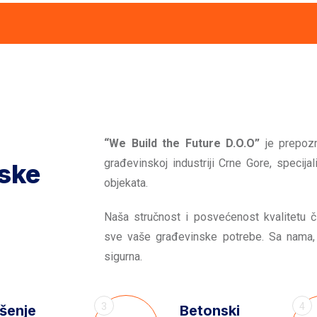
“We Build the Future D.O.O”
je prepozn
građevinskoj industriji Crne Gore, specija
nske
objekata.
Naša stručnost i posvećenost kvalitetu 
sve vaše građevinske potrebe. Sa nama,
sigurna.
3
4
šenje
Betonski