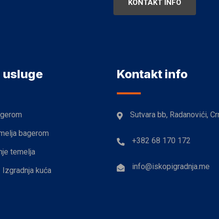
KONTAKT INFO
 usluge
Kontakt info
agerom
Sutvara bb, Radanovići, Cr
emelja bagerom
+382 68 170 172
nje temelja
info@iskopigradnja.me
/ Izgradnja kuća