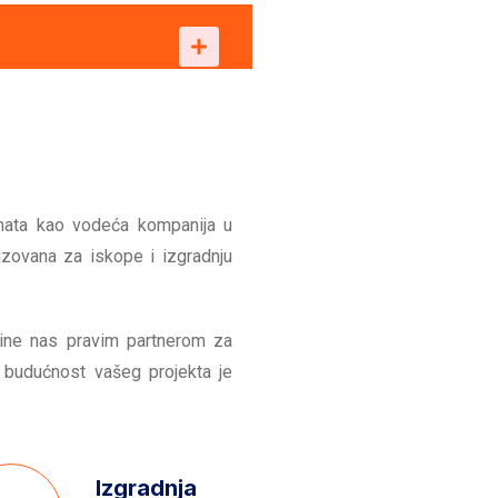
ata kao vodeća kompanija u
lizovana za iskope i izgradnju
čine nas pravim partnerom za
 budućnost vašeg projekta je
Izgradnja