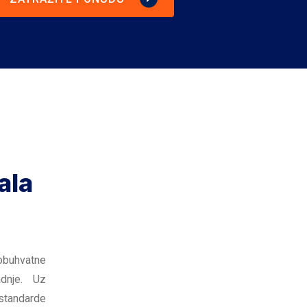
ala
eobuhvatne
dnje. Uz
 standarde