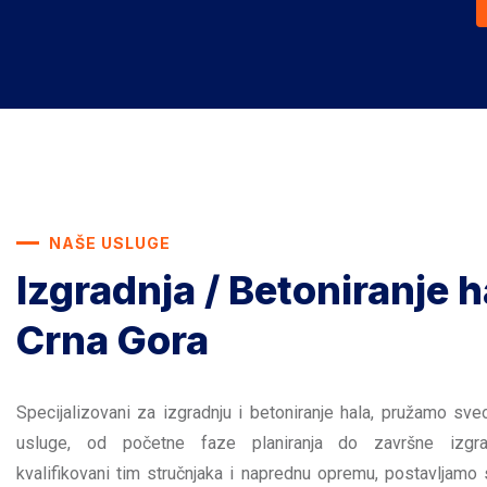
NAŠE USLUGE
Izgradnja / Betoniranje h
Crna Gora
Specijalizovani za izgradnju i betoniranje hala, pružamo sv
usluge, od početne faze planiranja do završne izgra
kvalifikovani tim stručnjaka i naprednu opremu, postavljamo