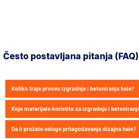
Često postavljana pitanja (FAQ)
Koliko traje proces izgradnje i betoniranja hale?
Koje materijale koristite za izgradnju i betoniranj
Da li pružate usluge prilagođavanja dizajna hale?