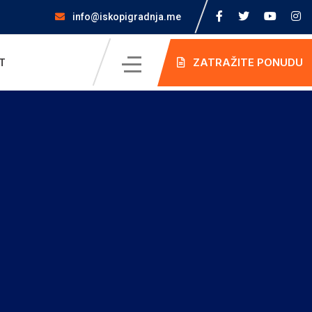
info@iskopigradnja.me
ZATRAŽITE PONUDU
T