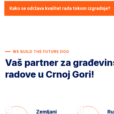
Kako se održava kvalitet rada tokom izgradnje?
WE BUILD THE FUTURE DOO
Vaš partner za građevi
radove u Crnoj Gori!
1
2
Zemljani
Ru