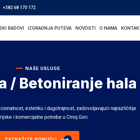
+382 68 170 172
SKI RADOVI
IZGRADNJA PUTEVA
NOVOSTI
O NAMA
KONTAK
NAŠE USLUGE
a / Betoniranje hala
onalnost, estetiku i dugotrajnost, zadovoljavajući najrazličitije
rijske i komercijalne potrebe u Crnoj Gori.
ZATRAŽITE PONUDU