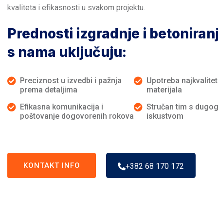
kvaliteta i efikasnosti u svakom projektu.
Prednosti izgradnje i betoniran
s nama uključuju:
Preciznost u izvedbi i pažnja
Upotreba najkvalitet
prema detaljima
materijala
Efikasna komunikacija i
Stručan tim s dugo
poštovanje dogovorenih rokova
iskustvom
KONTAKT INFO
+382 68 170 172