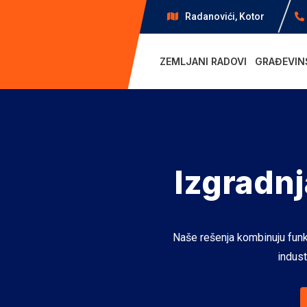
Radanovići, Kotor
ZEMLJANI RADOVI
GRAĐEVIN
Izgradnj
Naše rešenja kombinuju funkci
indust