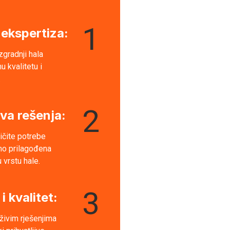
1
 ekspertiza:
izgradnji hala
u kvalitetu i
.
2
iva rešenja:
ičite potrebe
amo prilagođena
 vrstu hale.
3
i kvalitet:
živim rješenjima