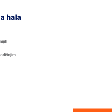
ja hala
nijih
godišnjim