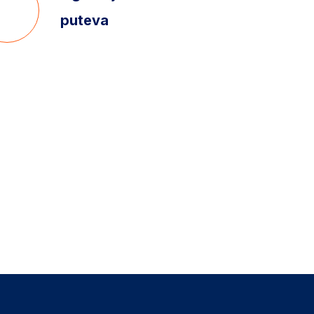
puteva
2
likom na kontakt info.