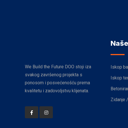
Naše
We Build the Future DOO stoji iza
Iskop b
svakog završenog projekta s
Iskop t
ponosom i posvećenošću prema
Betonira
kvalitetu i zadovoljstvu klijenata.
Zidanje 