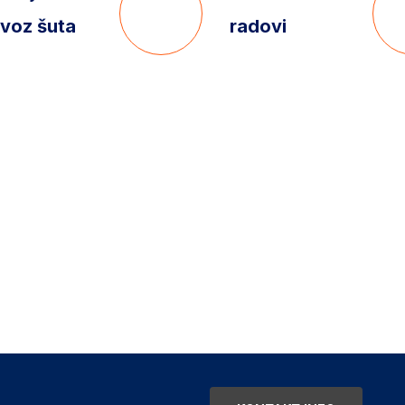
voz šuta
radovi
POZOVITE NAS
+382 68 170 17
uradimo za Vaš objekat.
udu.
Ili pošaljite upit putem forme k