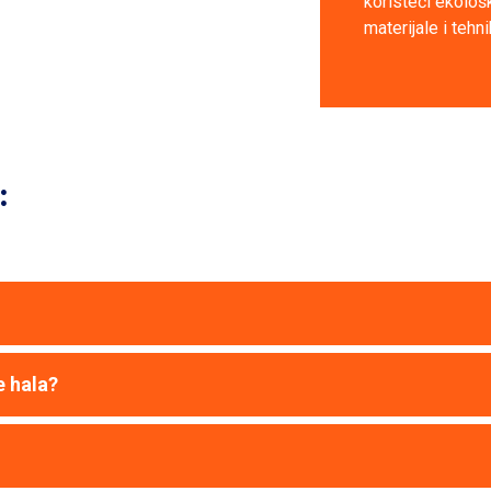
koristeći ekološk
materijale i tehni
:
e hala?