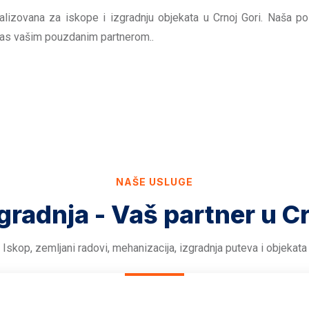
lizovana za iskope i izgradnju objekata u Crnoj Gori. Naša pos
nas vašim pouzdanim partnerom..
NAŠE USLUGE
 gradnja - Vaš partner u C
Iskop, zemljani radovi, mehanizacija, izgradnja puteva i objekata