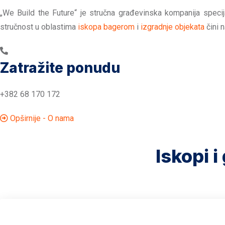
„We Build the Future“ je stručna građevinska kompanija specija
stručnost u oblastima
iskopa bagerom
i
izgradnje objekata
čini 
Zatražite ponudu
+382 68 170 172
Opširnije - O nama
Iskopi i