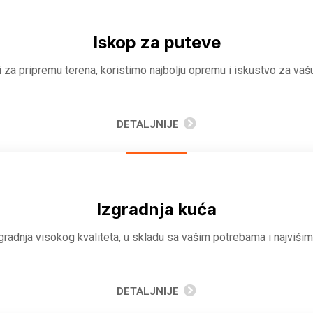
Iskop za puteve
 za pripremu terena, koristimo najbolju opremu i iskustvo za vašu
DETALJNIJE
Izgradnja kuća
radnja visokog kvaliteta, u skladu sa vašim potrebama i najviši
DETALJNIJE