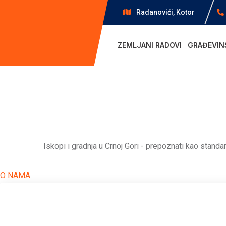
Skip
Radanovići, Kotor
to
content
ZEMLJANI RADOVI
GRAĐEVIN
Iskopi i gradnja u Crnoj Gori - prepoznati kao standa
O NAMA