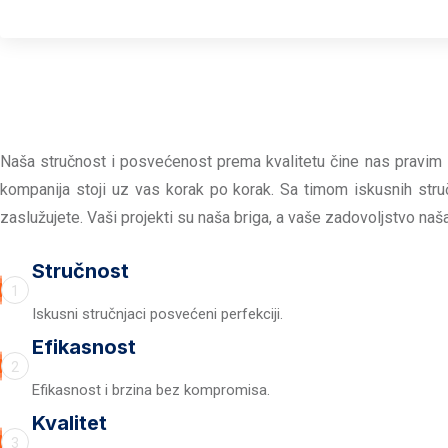
Naša stručnost i posvećenost prema kvalitetu čine nas pravim iz
kompanija stoji uz vas korak po korak. Sa timom iskusnih st
zaslužujete. Vaši projekti su naša briga, a vaše zadovoljstvo naš
Stručnost
1
Iskusni stručnjaci posvećeni perfekciji.
Efikasnost
2
Efikasnost i brzina bez kompromisa.
Kvalitet
3