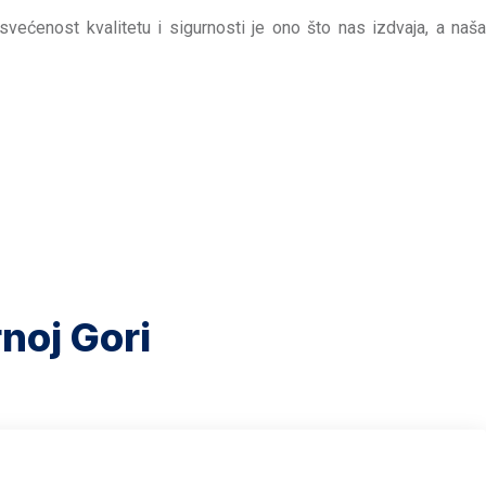
većenost kvalitetu i sigurnosti je ono što nas izdvaja, a naša
rnoj Gori