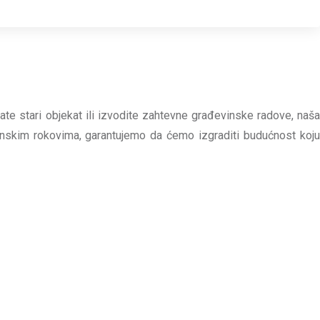
te stari objekat ili izvodite zahtevne građevinske radove, naša
nskim rokovima, garantujemo da ćemo izgraditi budućnost koju