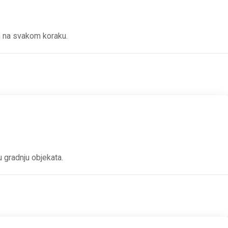
m na svakom koraku.
 gradnju objekata.