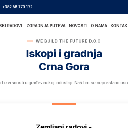
+382 68 170 172
SKI RADOVI
IZGRADNJA PUTEVA
NOVOSTI
O NAMA
KONTAK
WE BUILD THE FUTURE D.O.O
Iskopi i gradnja
Crna Gora
rd izvrsnosti u građevinskoj industriji. Naš tim se neprestano us
Zemljani radovi -