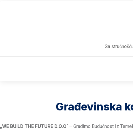
Sa stručnošću
Građevinska ko
„WE BUILD THE FUTURE D.O.O
“ – Gradimo Budućnost Iz Temel