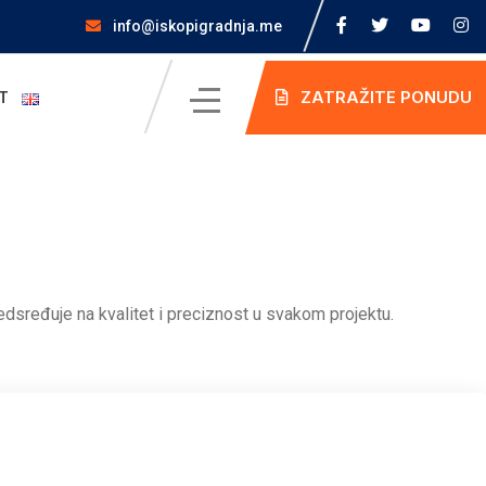
info@iskopigradnja.me
ZATRAŽITE PONUDU
T
redsređuje na kvalitet i preciznost u svakom projektu.