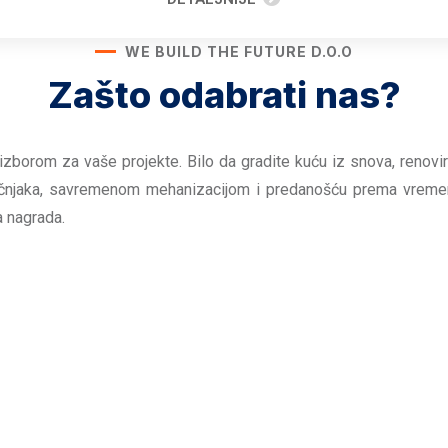
WE BUILD THE FUTURE D.O.O
Zašto odabrati nas?
borom za vaše projekte. Bilo da gradite kuću iz snova, renovira
ručnjaka, savremenom mehanizacijom i predanošću prema vreme
a nagrada.