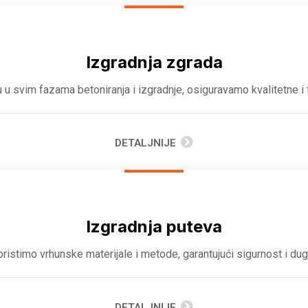
Izgradnja zgrada
 u svim fazama betoniranja i izgradnje, osiguravamo kvalitetne i t
DETALJNIJE
Izgradnja puteva
ristimo vrhunske materijale i metode, garantujući sigurnost i du
DETALJNIJE