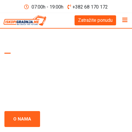
07:00h - 19:00h
+382 68 170 172
Zatražite ponudu
WE BUILD THE FUTURE D.O.O
Iskopi i gradnja
Crna Gora
Iskopi i gradnja u Crnoj Gori - prepoznati kao standard
izvrsnosti u građevinskoj industriji. Naš tim se neprestano
usredsređuje na kvalitet i preciznost u svakom projektu.
O NAMA