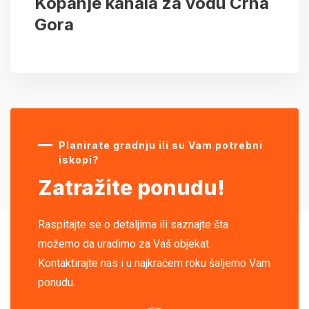
Kopanje kanala za vodu Crna
Gora
Planirate gradnju ili su Vam potrebni
iskopi?
Zatražite ponudu!
Raspitajte se o detaljima ili saznajte šta
možemo da uradimo za Vaš objekat.
Kontaktirajte nas i u najkraćem roku šaljemo Vam
ponudu.