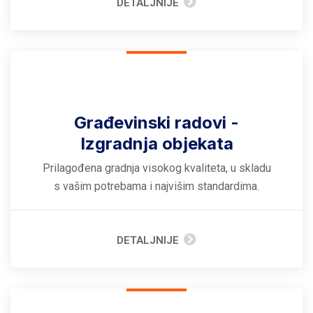
DETALJNIJE
Građevinski radovi -
Izgradnja objekata
Prilagođena gradnja visokog kvaliteta, u skladu
s vašim potrebama i najvišim standardima.
DETALJNIJE