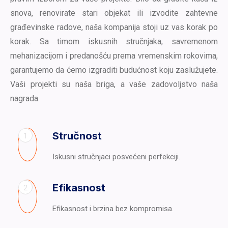
snova, renovirate stari objekat ili izvodite zahtevne
građevinske radove, naša kompanija stoji uz vas korak po
korak. Sa timom iskusnih stručnjaka, savremenom
mehanizacijom i predanošću prema vremenskim rokovima,
garantujemo da ćemo izgraditi budućnost koju zaslužujete.
Vaši projekti su naša briga, a vaše zadovoljstvo naša
nagrada.
Stručnost
1
Iskusni stručnjaci posvećeni perfekciji.
Efikasnost
2
Efikasnost i brzina bez kompromisa.