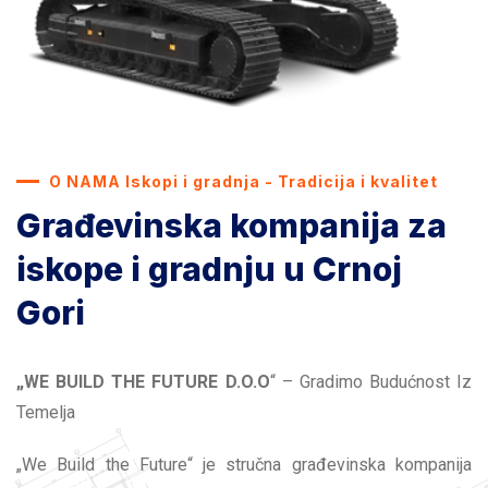
O NAMA Iskopi i gradnja - Tradicija i kvalitet
Građevinska kompanija za
iskope i gradnju u Crnoj
Gori
„WE BUILD THE FUTURE D.O.O
“ – Gradimo Budućnost Iz
Temelja
„We Build the Future“ je stručna građevinska kompanija