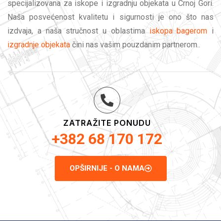
specijalizovana za iskope i izgradnju objekata u Crnoj Gori.
Naša posvećenost kvalitetu i sigurnosti je ono što nas
izdvaja, a naša stručnost u oblastima
iskopa bagerom
i
izgradnje objekata
čini nas vašim pouzdanim partnerom..
ZATRAŽITE PONUDU
+382 68 170 172
OPŠIRNIJE - O NAMA