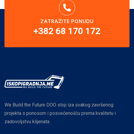
ZATRAŽITE PONUDU
+382 68 170 172
We Build the Future DOO stoji iza svakog završenog
projekta s ponosom i posvećenošću prema kvalitetu i
zadovoljstvu klijenata.