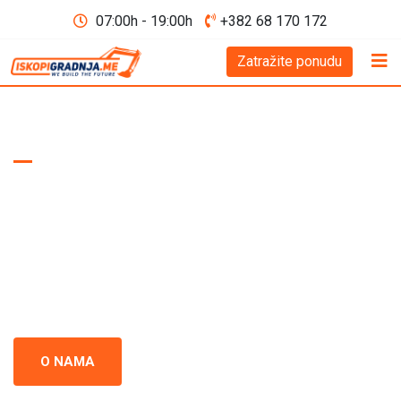
07:00h - 19:00h
+382 68 170 172
Zatražite ponudu
WE BUILD THE FUTURE D.O.O
Iskopi i gradnja
Crna Gora
Iskopi i gradnja u Crnoj Gori - prepoznati kao standard
izvrsnosti u građevinskoj industriji. Naš tim se neprestano
usredsređuje na kvalitet i preciznost u svakom projektu.
O NAMA