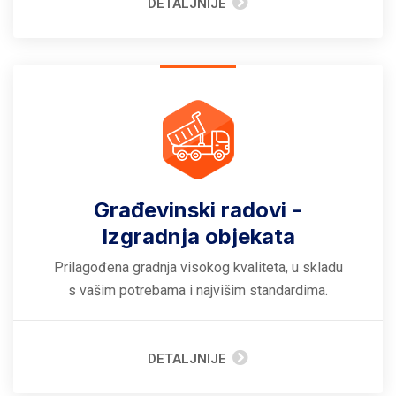
DETALJNIJE
Građevinski radovi -
Izgradnja objekata
Prilagođena gradnja visokog kvaliteta, u skladu
s vašim potrebama i najvišim standardima.
DETALJNIJE