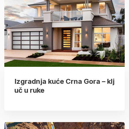
Izgradnja kuće Crna Gora – klj
uč u ruke