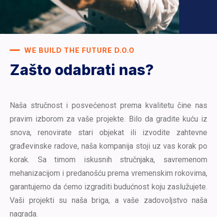
WE BUILD THE FUTURE D.O.O
Zašto odabrati nas?
Naša stručnost i posvećenost prema kvalitetu čine nas
pravim izborom za vaše projekte. Bilo da gradite kuću iz
snova, renovirate stari objekat ili izvodite zahtevne
građevinske radove, naša kompanija stoji uz vas korak po
korak. Sa timom iskusnih stručnjaka, savremenom
mehanizacijom i predanošću prema vremenskim rokovima,
garantujemo da ćemo izgraditi budućnost koju zaslužujete.
Vaši projekti su naša briga, a vaše zadovoljstvo naša
nagrada.