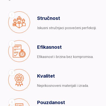
1
Stručnost
Iskusni stručnjaci posvećeni perfekciji.
2
Efikasnost
Efikasnost i brzina bez kompromisa.
3
Kvalitet
Neprikosnoveni materijali i izrada.
Pouzdanost
4