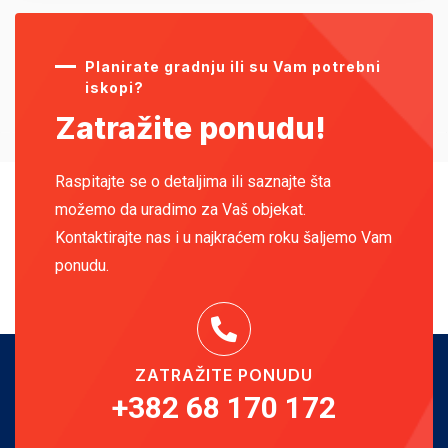
Planirate gradnju ili su Vam potrebni
iskopi?
Zatražite ponudu!
Raspitajte se o detaljima ili saznajte šta
možemo da uradimo za Vaš objekat.
Kontaktirajte nas i u najkraćem roku šaljemo Vam
ponudu.
ZATRAŽITE PONUDU
+382 68 170 172