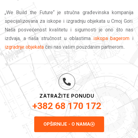
„We Build the Future“ je stručna građevinska kompanija
specijalizovana za iskope i izgradnju objekata u Crnoj Gori.
Naša posvećenost kvalitetu i sigurnosti je ono što nas
izdvaja, a naša stručnost u oblastima
iskopa bagerom
i
izgradnje objekata
čini nas vašim pouzdanim partnerom..
ZATRAŽITE PONUDU
+382 68 170 172
OPŠIRNIJE - O NAMA