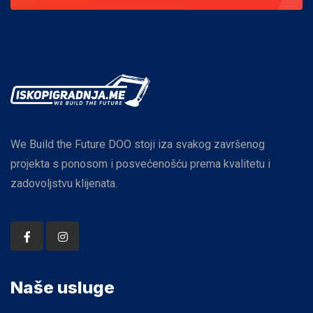
We Build the Future DOO stoji iza svakog završenog
projekta s ponosom i posvećenošću prema kvalitetu i
zadovoljstvu klijenata.
Naše usluge