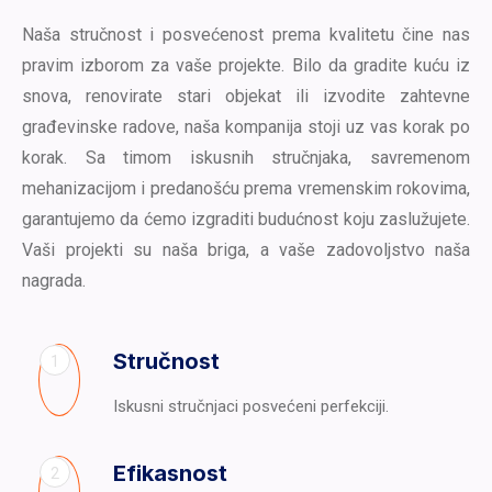
Naša stručnost i posvećenost prema kvalitetu čine nas
pravim izborom za vaše projekte. Bilo da gradite kuću iz
snova, renovirate stari objekat ili izvodite zahtevne
građevinske radove, naša kompanija stoji uz vas korak po
korak. Sa timom iskusnih stručnjaka, savremenom
mehanizacijom i predanošću prema vremenskim rokovima,
garantujemo da ćemo izgraditi budućnost koju zaslužujete.
Vaši projekti su naša briga, a vaše zadovoljstvo naša
nagrada.
Stručnost
1
Iskusni stručnjaci posvećeni perfekciji.
Efikasnost
2