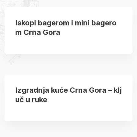
Iskopi bagerom i mini bagero
m Crna Gora
Izgradnja kuće Crna Gora – klj
uč u ruke