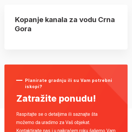
Kopanje kanala za vodu Crna
Gora
Planirate gradnju ili su Vam potrebni
iskopi?
Zatražite ponudu!
Raspitajte se o detaljima ili saznajte šta
možemo da uradimo za Vaš objekat.
Kontaktirajte nas i u najkraćem roku šaljemo Vam