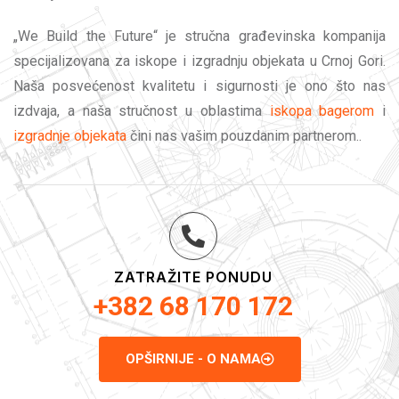
„We Build the Future“ je stručna građevinska kompanija
specijalizovana za iskope i izgradnju objekata u Crnoj Gori.
Naša posvećenost kvalitetu i sigurnosti je ono što nas
izdvaja, a naša stručnost u oblastima
iskopa bagerom
i
izgradnje objekata
čini nas vašim pouzdanim partnerom..
ZATRAŽITE PONUDU
+382 68 170 172
OPŠIRNIJE - O NAMA