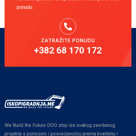
ponudu.
ZATRAŽITE PONUDU
+382 68 170 172
We Build the Future DOO stoji iza svakog završenog
projekta s ponosom i posvećenošću prema kvalitetu i