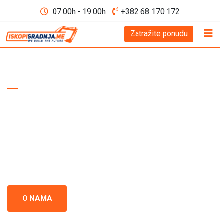
07:00h - 19:00h
+382 68 170 172
Zatražite ponudu
WE BUILD THE FUTURE D.O.O
Iskopi i gradnja
Crna Gora
Iskopi i gradnja u Crnoj Gori - prepoznati kao standard
izvrsnosti u građevinskoj industriji. Naš tim se neprestano
usredsređuje na kvalitet i preciznost u svakom projektu.
O NAMA