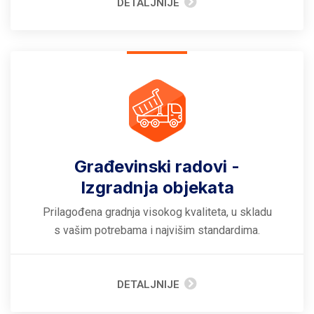
DETALJNIJE
Građevinski radovi -
Izgradnja objekata
Prilagođena gradnja visokog kvaliteta, u skladu
s vašim potrebama i najvišim standardima.
DETALJNIJE