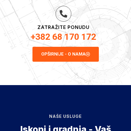
ZATRAŽITE PONUDU
+382 68 170 172
OPŠIRNIJE - O NAMA
NAŠE USLUGE
Iskopi i gradnja - Vaš