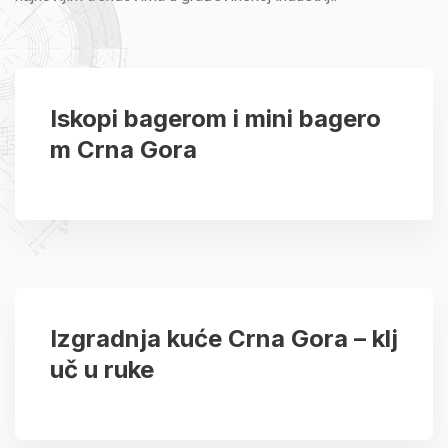
Iskopi bagerom i mini bagero
m Crna Gora
Izgradnja kuće Crna Gora – klj
uč u ruke