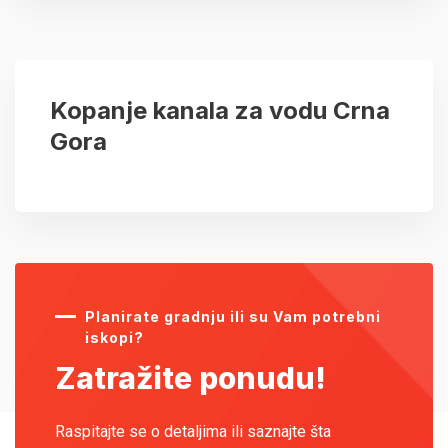
Kopanje kanala za vodu Crna
Gora
Planirate gradnju ili su Vam potrebni
iskopi?
Zatražite ponudu!
Raspitajte se o detaljima ili saznajte šta