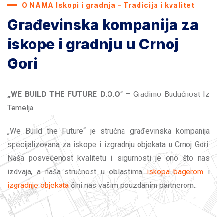
O NAMA Iskopi i gradnja - Tradicija i kvalitet
Građevinska kompanija za
iskope i gradnju u Crnoj
Gori
„WE BUILD THE FUTURE D.O.O
“ – Gradimo Budućnost Iz
Temelja
„We Build the Future“ je stručna građevinska kompanija
specijalizovana za iskope i izgradnju objekata u Crnoj Gori.
Naša posvećenost kvalitetu i sigurnosti je ono što nas
izdvaja, a naša stručnost u oblastima
iskopa bagerom
i
izgradnje objekata
čini nas vašim pouzdanim partnerom..