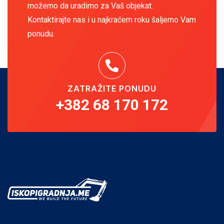
možemo da uradimo za Vaš objekat.
Kontaktirajte nas i u najkraćem roku šaljemo Vam
ponudu.
ZATRAŽITE PONUDU
+382 68 170 172