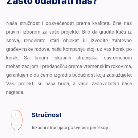
Zašto odabrati nas?
Naša stručnost i posvećenost prema kvalitetu čine nas
pravim izborom za vaše projekte. Bilo da gradite kuću iz
snova, renovirate stari objekat ili izvodite zahtevne
građevinske radove, naša kompanija stoji uz vas korak po
korak. Sa timom iskusnih stručnjaka, savremenom
mehanizacijom i predanošću prema vremenskim rokovima,
garantujemo da ćemo izgraditi budućnost koju zaslužujete.
Vaši projekti su naša briga, a vaše zadovoljstvo naša
nagrada.
Stručnost
1
Iskusni stručnjaci posvećeni perfekciji.