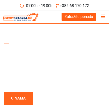
07:00h - 19:00h
+382 68 170 172
Zatražite ponudu
WE BUILD THE FUTURE D.O.O
Iskopi i gradnja
Crna Gora
Iskopi i gradnja u Crnoj Gori - prepoznati kao standard
izvrsnosti u građevinskoj industriji. Naš tim se neprestano
usredsređuje na kvalitet i preciznost u svakom projektu.
O NAMA