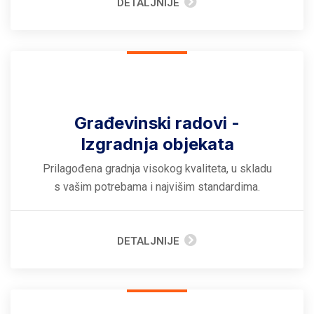
DETALJNIJE
Građevinski radovi -
Izgradnja objekata
Prilagođena gradnja visokog kvaliteta, u skladu
s vašim potrebama i najvišim standardima.
DETALJNIJE