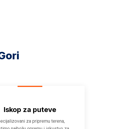
Gori
Iskop za puteve
ecijalizovani za pripremu terena,
stimo najbolju opremu i iskustvo za