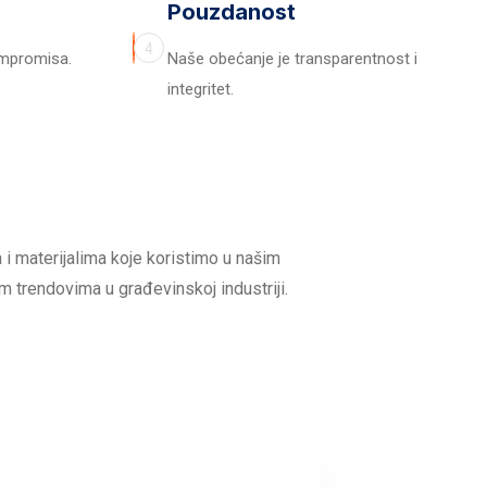
Pouzdanost
4
ompromisa.
Naše obećanje je transparentnost i
integritet.
 i materijalima koje koristimo u našim
m trendovima u građevinskoj industriji.