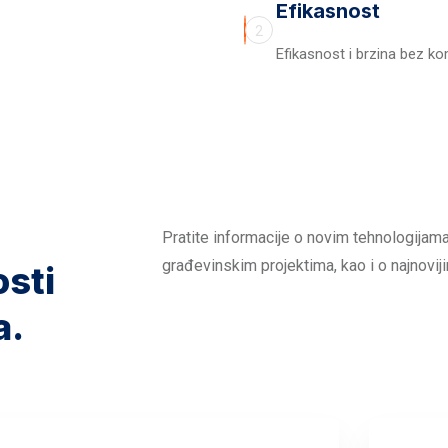
Efikasnost
2
Efikasnost i brzina bez k
Pratite informacije o novim tehnologijama
građevinskim projektima, kao i o najnoviji
osti
a.