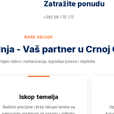
Zatražite ponudu
+382 68 170 172
NAŠE USLUGE
dnja - Vaš partner u Crnoj 
ljani radovi, mehanizacija, izgradnja puteva i objekata
Iskop temelja
Nudimo precizne i brze iskope terena sa
Sp
najnovijom opremom za sigurnu i stabilnu
kori