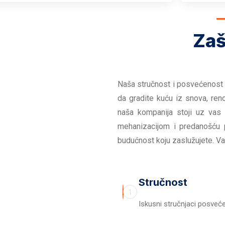
Zaš
Naša stručnost i posvećenost 
da gradite kuću iz snova, reno
naša kompanija stoji uz vas
mehanizacijom i predanošću 
budućnost koju zaslužujete. Va
Stručnost
1
Iskusni stručnjaci posvećen