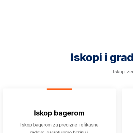
Iskopi i gra
Iskop, zem
Iskop bagerom
Iskop bagerom za precizne i efikasne
radove, garantujemo brzinu i