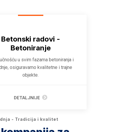
Betonski radovi -
Betoniranje
ručnošću u svim fazama betoniranja i
dnje, osiguravamo kvalitetne i trajne
objekte.
DETALJNIJE
nja - Tradicija i kvalitet