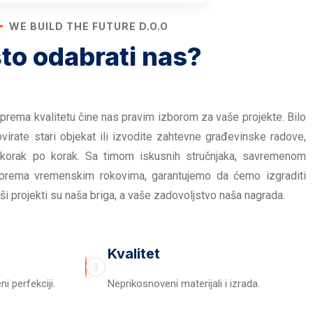
WE BUILD THE FUTURE D.O.O
to odabrati nas?
prema kvalitetu čine nas pravim izborom za vaše projekte. Bilo
virate stari objekat ili izvodite zahtevne građevinske radove,
 korak po korak. Sa timom iskusnih stručnjaka, savremenom
prema vremenskim rokovima, garantujemo da ćemo izgraditi
ši projekti su naša briga, a vaše zadovoljstvo naša nagrada.
Kvalitet
3
i perfekciji.
Neprikosnoveni materijali i izrada.