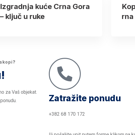
Izgradnja kuće Crna Gora
Kop
– ključ u ruke
rna
iskopi?
!
mo za Vaš objekat.
Zatražite ponudu
 ponudu.
+382 68 170 172
Ili pošaljite upit putem forme klikom na k