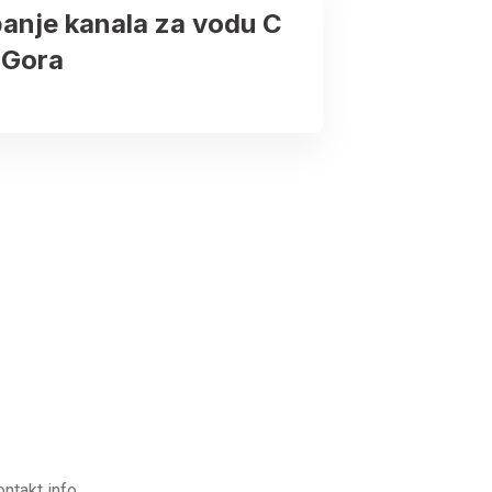
anje kanala za vodu C
 Gora
ontakt info.