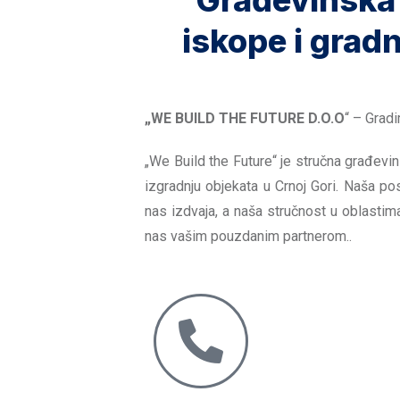
Građevinska
iskope i gradn
„WE BUILD THE FUTURE D.O.O
“ – Grad
„We Build the Future“ je stručna građevi
izgradnju objekata u Crnoj Gori. Naša po
nas izdvaja, a naša stručnost u oblasti
nas vašim pouzdanim partnerom..