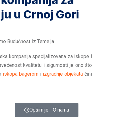
 kompanija za
ju u Crnoj Gori
imo Budućnost Iz Temelja
nska kompanija specijalizovana za iskope i
svećenost kvalitetu i sigurnosti je ono što
ma
iskopa bagerom
i
izgradnje objekata
čini
Opširnije - O nama