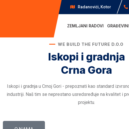
Radanovići, Kotor
ZEMLJANI RADOVI
GRAĐEVIN
WE BUILD THE FUTURE D.O.O
Iskopi i gradnja
Crna Gora
Iskopi i gradnja u Crnoj Gori - prepoznati kao standard izvrsn
industriji. Naš tim se neprestano usredsređuje na kvalitet i 
projektu.