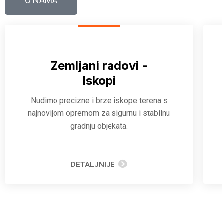
O NAMA
Zemljani radovi -
Iskopi
Nudimo precizne i brze iskope terena s
najnovijom opremom za sigurnu i stabilnu
gradnju objekata.
DETALJNIJE