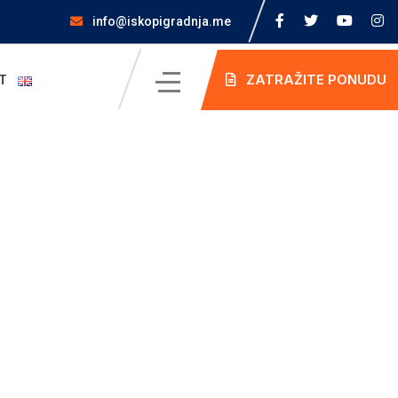
info@iskopigradnja.me
ZATRAŽITE PONUDU
T