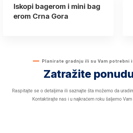
Iskopi bagerom i mini bag
erom Crna Gora
Planirate gradnju ili su Vam potrebni 
Zatražite ponudu
Raspitajte se o detaljima ili saznajte šta možemo da uradi
Kontaktirajte nas i u najkraćem roku šaljemo Vam