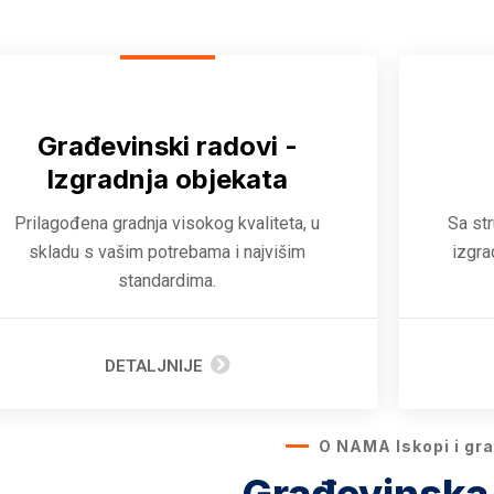
Građevinski radovi -
Izgradnja objekata
Prilagođena gradnja visokog kvaliteta, u
Sa st
skladu s vašim potrebama i najvišim
izgra
standardima.
DETALJNIJE
O NAMA Iskopi i grad