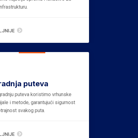
nfrastrukturu.
LJNIJE
radnja puteva
gradnju puteva koristimo vrhunske
jale i metode, garantujući sigurnost
otrajnost svakog puta.
LJNIJE