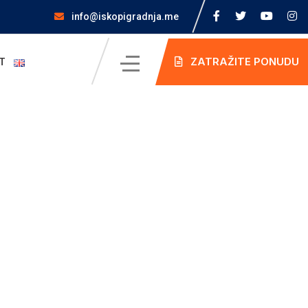
info@iskopigradnja.me
ZATRAŽITE PONUDU
T