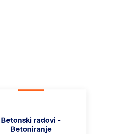
a kvalitet i
Betonski radovi -
Betoniranje