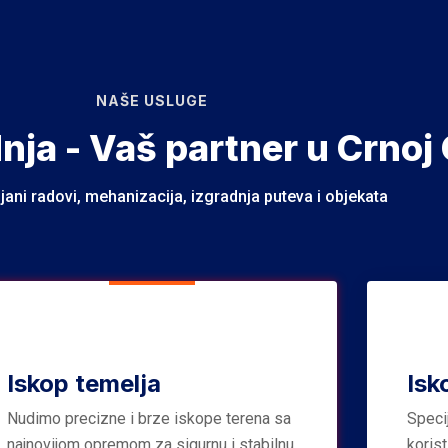
NAŠE USLUGE
dnja - Vaš partner u Crnoj 
jani radovi, mehanizacija, izgradnja puteva i objekata
Iskop temelja
Isk
Nudimo precizne i brze iskope terena sa
Speci
najnovijom opremom za sigurnu i stabilnu
koris