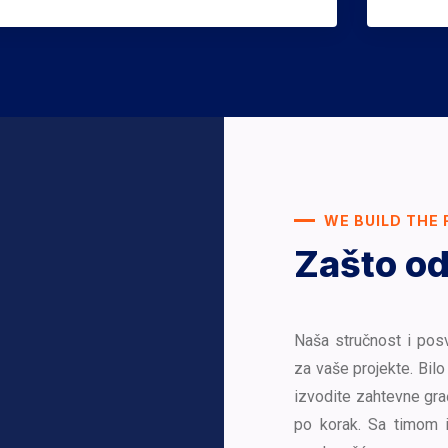
WE BUILD THE 
Zašto od
Naša stručnost i pos
za vaše projekte. Bilo 
izvodite zahtevne gra
po korak. Sa timom 