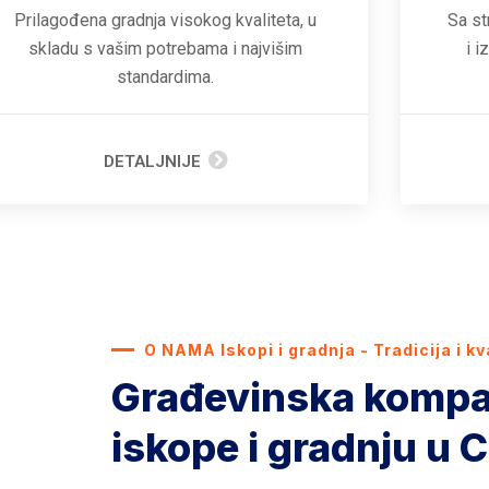
Prilagođena gradnja visokog kvaliteta, u
Sa st
skladu s vašim potrebama i najvišim
i i
standardima.
DETALJNIJE
O NAMA Iskopi i gradnja - Tradicija i kv
Građevinska kompa
iskope i gradnju u C