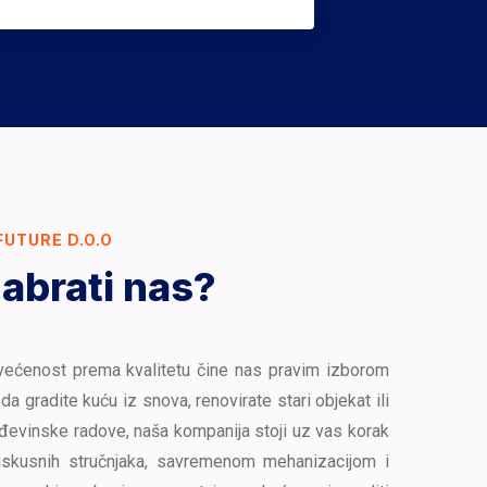
FUTURE D.O.O
abrati nas?
većenost prema kvalitetu čine nas pravim izborom
da gradite kuću iz snova, renovirate stari objekat ili
đevinske radove, naša kompanija stoji uz vas korak
iskusnih stručnjaka, savremenom mehanizacijom i