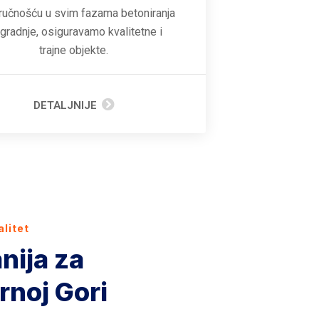
ručnošću u svim fazama betoniranja
zgradnje, osiguravamo kvalitetne i
trajne objekte.
DETALJNIJE
alitet
nija za
rnoj Gori