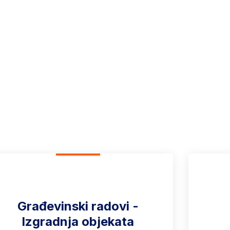
a
ti u građevinskoj industriji. Naš tim se neprestano usredsređuje n
Građevinski radovi -
Izgradnja objekata