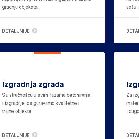
gradnju objekata.
vašu i
DETALJNIJE
DETA
Izgradnja zgrada
Izg
Sa stručnošću u svim fazama betoniranja
Za iz
i izgradnje, osiguravamo kvalitetne i
materi
trajne objekte.
i dug
DETALJNIJE
DETA