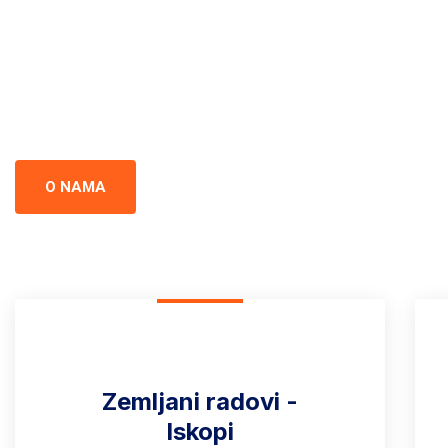
Crna Gor
Iskopi i gradnja u Crnoj Gori - prepoznati kao standard izvrsnos
preciznost u svakom projektu.
O NAMA
Zemljani radovi -
Iskopi