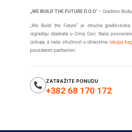
„WE BUILD THE FUTURE D.O.O
“ – Gradimo Budu
„We Build the Future“ je stručna građevinska
izgradnju objekata u Crnoj Gori. Naša posvećeno
izdvaja, a naša stručnost u oblastima
iskopa ba
pouzdanim partnerom..
ZATRAŽITE PONUDU
+382 68 170 172