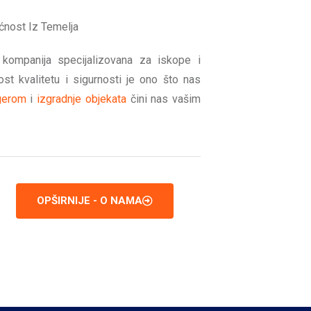
ćnost Iz Temelja
 kompanija specijalizovana za iskope i
st kvalitetu i sigurnosti je ono što nas
gerom
i
izgradnje objekata
čini nas vašim
OPŠIRNIJE - O NAMA