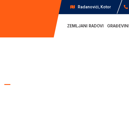
Radanovići, Kotor
ZEMLJANI RADOVI
GRAĐEVIN
WE BUILD THE FUTURE D.O.O
Iskopi i g