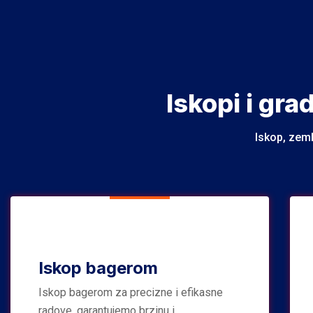
Iskopi i gra
Iskop, zeml
Iskop bagerom
Iskop bagerom za precizne i efikasne
radove, garantujemo brzinu i