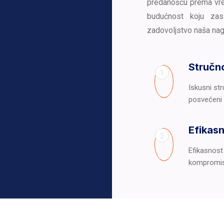
predanošću prema vre
budućnost koju zas
zadovoljstvo naša nag
Stručn
1
Iskusni str
posvećeni p
Efikas
2
Efikasnost 
kompromis