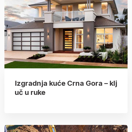
Izgradnja kuće Crna Gora – klj
uč u ruke