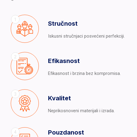
1
Stručnost
Iskusni stručnjaci posvećeni perfekciji.
2
Efikasnost
Efikasnost i brzina bez kompromisa.
3
Kvalitet
Neprikosnoveni materijali i izrada.
Pouzdanost
4