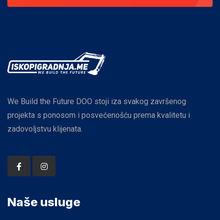
We Build the Future DOO stoji iza svakog završenog
projekta s ponosom i posvećenošću prema kvalitetu i
zadovoljstvu klijenata.
Naše usluge