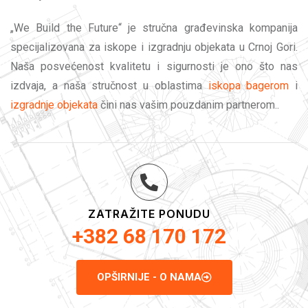
„We Build the Future“ je stručna građevinska kompanija
specijalizovana za iskope i izgradnju objekata u Crnoj Gori.
Naša posvećenost kvalitetu i sigurnosti je ono što nas
izdvaja, a naša stručnost u oblastima
iskopa bagerom
i
izgradnje objekata
čini nas vašim pouzdanim partnerom..
ZATRAŽITE PONUDU
+382 68 170 172
OPŠIRNIJE - O NAMA