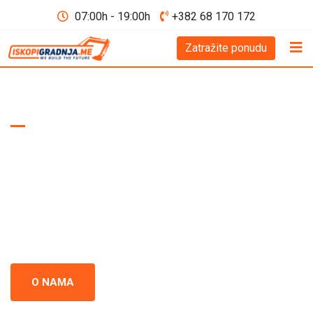
07:00h - 19:00h
+382 68 170 172
Zatražite ponudu
WE BUILD THE FUTURE D.O.O
Iskopi i gradnja
Crna Gora
Iskopi i gradnja u Crnoj Gori - prepoznati kao standard
izvrsnosti u građevinskoj industriji. Naš tim se neprestano
usredsređuje na kvalitet i preciznost u svakom projektu.
O NAMA