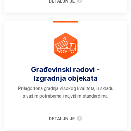
DETALJNIJE
Građevinski radovi -
Izgradnja objekata
Prilagođena gradnja visokog kvaliteta, u skladu
s vašim potrebama i najvišim standardima.
DETALJNIJE