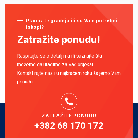
Planirate gradnju ili su Vam potrebni
iskopi?
Zatražite ponudu!
Raspitajte se o detaljima ili saznajte šta
možemo da uradimo za Vaš objekat.
Kontaktirajte nas i u najkraćem roku šaljemo Vam
ponudu.
ZATRAŽITE PONUDU
+382 68 170 172