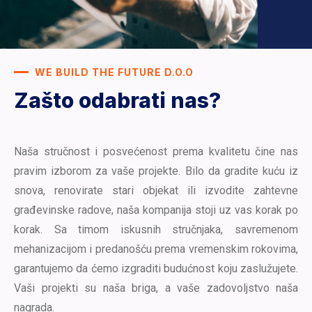
WE BUILD THE FUTURE D.O.O
Zašto odabrati nas?
Naša stručnost i posvećenost prema kvalitetu čine nas
pravim izborom za vaše projekte. Bilo da gradite kuću iz
snova, renovirate stari objekat ili izvodite zahtevne
građevinske radove, naša kompanija stoji uz vas korak po
korak. Sa timom iskusnih stručnjaka, savremenom
mehanizacijom i predanošću prema vremenskim rokovima,
garantujemo da ćemo izgraditi budućnost koju zaslužujete.
Vaši projekti su naša briga, a vaše zadovoljstvo naša
nagrada.