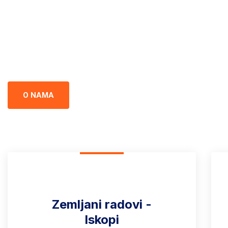
Crna Gor
Iskopi i gradnja u Crnoj Gori - prepoznati kao standard izvrsnos
preciznost u svakom projektu.
O NAMA
Zemljani radovi -
Iskopi