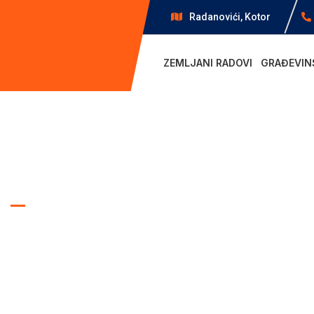
Radanovići, Kotor
ZEMLJANI RADOVI
GRAĐEVIN
WE BUILD THE FUTURE D.O.O
Iskopi i g