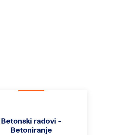
a kvalitet i
Betonski radovi -
Betoniranje