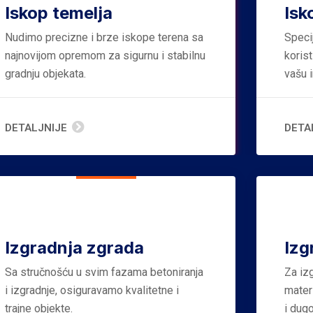
Iskop temelja
Isk
Nudimo precizne i brze iskope terena sa
Speci
najnovijom opremom za sigurnu i stabilnu
koris
gradnju objekata.
vašu i
DETALJNIJE
DETA
Izgradnja zgrada
Izg
Sa stručnošću u svim fazama betoniranja
Za iz
i izgradnje, osiguravamo kvalitetne i
materi
trajne objekte.
i dug