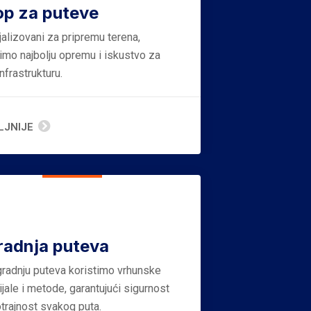
op za puteve
jalizovani za pripremu terena,
timo najbolju opremu i iskustvo za
nfrastrukturu.
LJNIJE
radnja puteva
gradnju puteva koristimo vrhunske
jale i metode, garantujući sigurnost
otrajnost svakog puta.