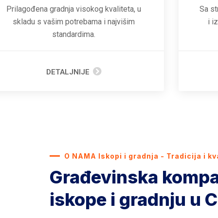
Prilagođena gradnja visokog kvaliteta, u
Sa st
skladu s vašim potrebama i najvišim
i i
standardima.
DETALJNIJE
O NAMA Iskopi i gradnja - Tradicija i kv
Građevinska kompa
iskope i gradnju u C