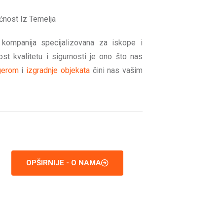
ćnost Iz Temelja
 kompanija specijalizovana za iskope i
st kvalitetu i sigurnosti je ono što nas
gerom
i
izgradnje objekata
čini nas vašim
OPŠIRNIJE - O NAMA