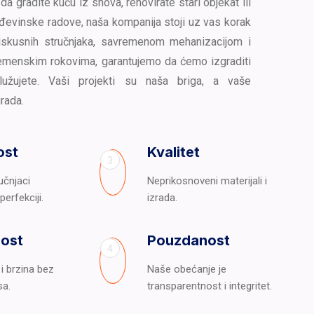
da gradite kuću iz snova, renovirate stari objekat ili
đevinske radove, naša kompanija stoji uz vas korak
iskusnih stručnjaka, savremenom mehanizacijom i
menskim rokovima, garantujemo da ćemo izgraditi
lužujete. Vaši projekti su naša briga, a vaše
rada.
ost
Kvalitet
3
učnjaci
Neprikosnoveni materijali i
erfekciji.
izrada.
nost
Pouzdanost
4
i brzina bez
Naše obećanje je
a.
transparentnost i integritet.