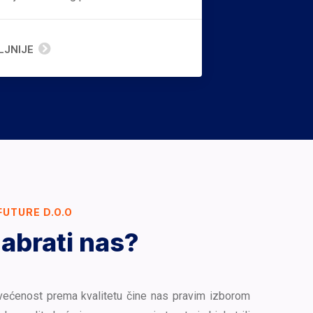
LJNIJE
FUTURE D.O.O
abrati nas?
većenost prema kvalitetu čine nas pravim izborom