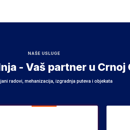
NAŠE USLUGE
dnja - Vaš partner u Crnoj 
jani radovi, mehanizacija, izgradnja puteva i objekata