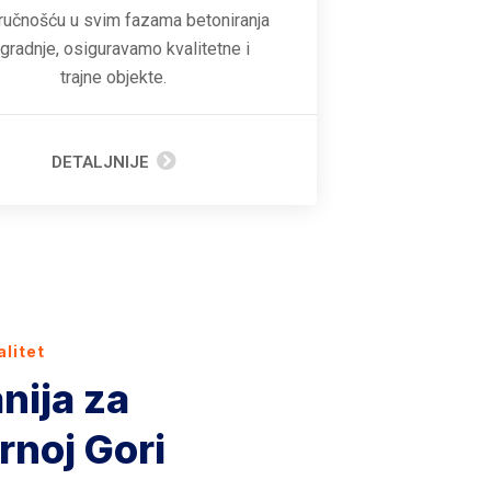
ručnošću u svim fazama betoniranja
zgradnje, osiguravamo kvalitetne i
trajne objekte.
DETALJNIJE
alitet
nija za
rnoj Gori