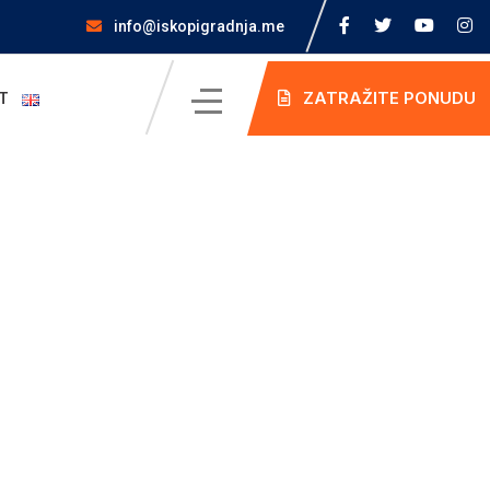
info@iskopigradnja.me
ZATRAŽITE PONUDU
T