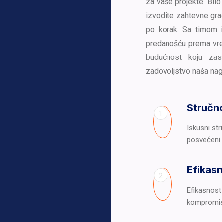
za vaše projekte. Bilo 
izvodite zahtevne gra
po korak. Sa timom 
predanošću prema vre
budućnost koju zas
zadovoljstvo naša nag
Stručn
1
Iskusni str
posvećeni p
Efikas
2
Efikasnost 
kompromis