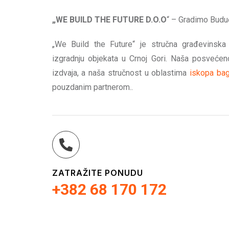
„WE BUILD THE FUTURE D.O.O
“ – Gradimo Budu
„We Build the Future“ je stručna građevinska
izgradnju objekata u Crnoj Gori. Naša posvećeno
izdvaja, a naša stručnost u oblastima
iskopa ba
pouzdanim partnerom..
ZATRAŽITE PONUDU
+382 68 170 172