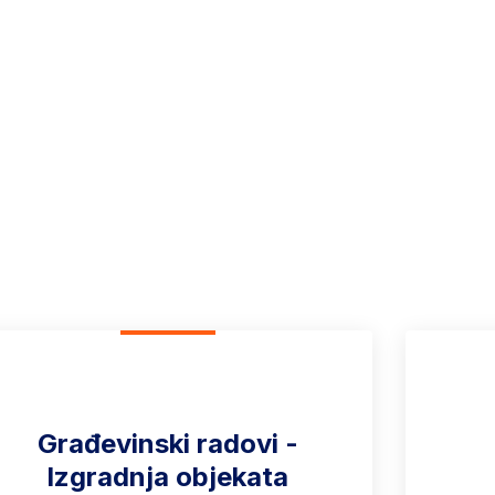
a
ti u građevinskoj industriji. Naš tim se neprestano usredsređuje n
Građevinski radovi -
Izgradnja objekata