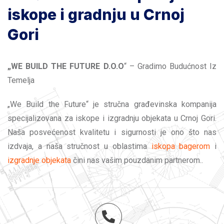
iskope i gradnju u Crnoj
Gori
„WE BUILD THE FUTURE D.O.O
“ – Gradimo Budućnost Iz
Temelja
„We Build the Future“ je stručna građevinska kompanija
specijalizovana za iskope i izgradnju objekata u Crnoj Gori.
Naša posvećenost kvalitetu i sigurnosti je ono što nas
izdvaja, a naša stručnost u oblastima
iskopa bagerom
i
izgradnje objekata
čini nas vašim pouzdanim partnerom..