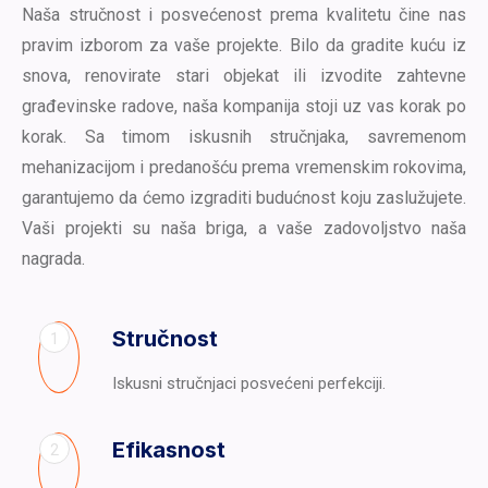
Naša stručnost i posvećenost prema kvalitetu čine nas
pravim izborom za vaše projekte. Bilo da gradite kuću iz
snova, renovirate stari objekat ili izvodite zahtevne
građevinske radove, naša kompanija stoji uz vas korak po
korak. Sa timom iskusnih stručnjaka, savremenom
mehanizacijom i predanošću prema vremenskim rokovima,
garantujemo da ćemo izgraditi budućnost koju zaslužujete.
Vaši projekti su naša briga, a vaše zadovoljstvo naša
nagrada.
Stručnost
1
Iskusni stručnjaci posvećeni perfekciji.
Efikasnost
2