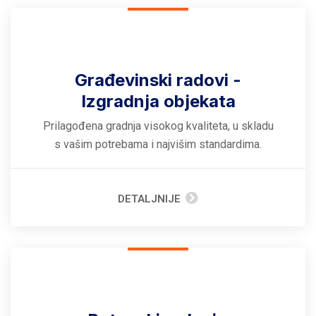
Građevinski radovi -
Izgradnja objekata
Prilagođena gradnja visokog kvaliteta, u skladu
s vašim potrebama i najvišim standardima.
DETALJNIJE