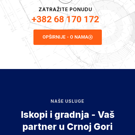
ZATRAŽITE PONUDU
+382 68 170 172
OPŠIRNIJE - O NAMA
NAŠE USLUGE
Iskopi i gradnja - Vaš
partner u Crnoj Gori