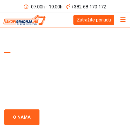
07:00h - 19:00h
+382 68 170 172
Zatražite ponudu
WE BUILD THE FUTURE D.O.O
Iskopi i gradnja
Crna Gora
Iskopi i gradnja u Crnoj Gori - prepoznati kao standard
izvrsnosti u građevinskoj industriji. Naš tim se neprestano
usredsređuje na kvalitet i preciznost u svakom projektu.
O NAMA