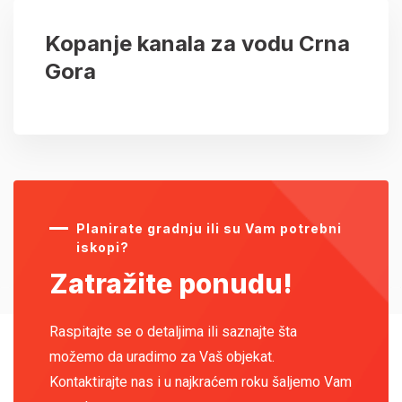
Kopanje kanala za vodu Crna
Gora
Planirate gradnju ili su Vam potrebni
iskopi?
Zatražite ponudu!
Raspitajte se o detaljima ili saznajte šta
možemo da uradimo za Vaš objekat.
Kontaktirajte nas i u najkraćem roku šaljemo Vam