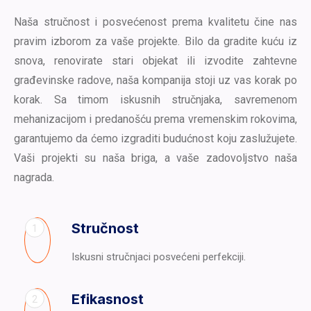
Naša stručnost i posvećenost prema kvalitetu čine nas
pravim izborom za vaše projekte. Bilo da gradite kuću iz
snova, renovirate stari objekat ili izvodite zahtevne
građevinske radove, naša kompanija stoji uz vas korak po
korak. Sa timom iskusnih stručnjaka, savremenom
mehanizacijom i predanošću prema vremenskim rokovima,
garantujemo da ćemo izgraditi budućnost koju zaslužujete.
Vaši projekti su naša briga, a vaše zadovoljstvo naša
nagrada.
Stručnost
1
Iskusni stručnjaci posvećeni perfekciji.
Efikasnost
2