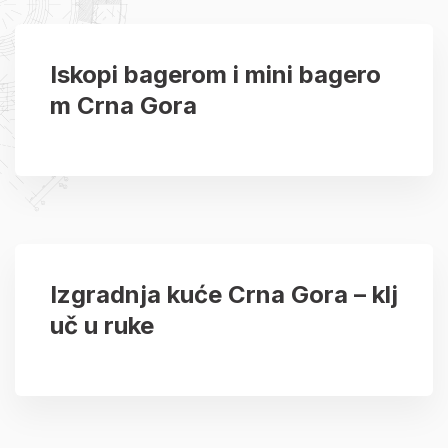
Iskopi bagerom i mini bagero
m Crna Gora
Izgradnja kuće Crna Gora – klj
uč u ruke