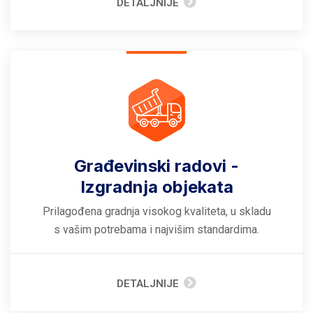
DETALJNIJE
Građevinski radovi -
Izgradnja objekata
Prilagođena gradnja visokog kvaliteta, u skladu
s vašim potrebama i najvišim standardima.
DETALJNIJE