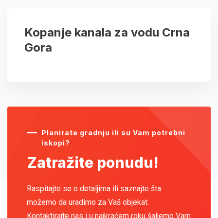
Kopanje kanala za vodu Crna
Gora
Planirate gradnju ili su Vam potrebni
iskopi?
Zatražite ponudu!
Raspitajte se o detaljima ili saznajte šta
možemo da uradimo za Vaš objekat.
Kontaktirajte nas i u najkraćem roku šaljemo Vam