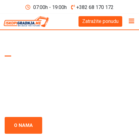
07:00h - 19:00h
+382 68 170 172
Zatražite ponudu
WE BUILD THE FUTURE D.O.O
Iskopi i gradnja
Crna Gora
Iskopi i gradnja u Crnoj Gori - prepoznati kao standard
izvrsnosti u građevinskoj industriji. Naš tim se neprestano
usredsređuje na kvalitet i preciznost u svakom projektu.
O NAMA