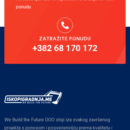
ponudu.
ZATRAŽITE PONUDU
+382 68 170 172
We Build the Future DOO stoji iza svakog završenog
projekta s ponosom i posvećenošću prema kvalitetu i