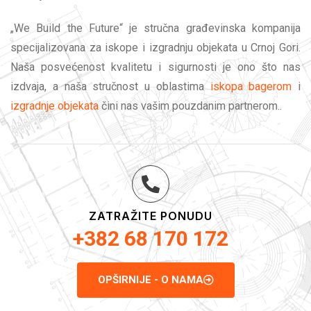
„We Build the Future“ je stručna građevinska kompanija
specijalizovana za iskope i izgradnju objekata u Crnoj Gori.
Naša posvećenost kvalitetu i sigurnosti je ono što nas
izdvaja, a naša stručnost u oblastima
iskopa bagerom
i
izgradnje objekata
čini nas vašim pouzdanim partnerom..
ZATRAŽITE PONUDU
+382 68 170 172
OPŠIRNIJE - O NAMA