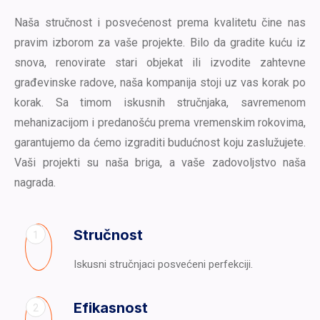
Naša stručnost i posvećenost prema kvalitetu čine nas
pravim izborom za vaše projekte. Bilo da gradite kuću iz
snova, renovirate stari objekat ili izvodite zahtevne
građevinske radove, naša kompanija stoji uz vas korak po
korak. Sa timom iskusnih stručnjaka, savremenom
mehanizacijom i predanošću prema vremenskim rokovima,
garantujemo da ćemo izgraditi budućnost koju zaslužujete.
Vaši projekti su naša briga, a vaše zadovoljstvo naša
nagrada.
Stručnost
1
Iskusni stručnjaci posvećeni perfekciji.
Efikasnost
2