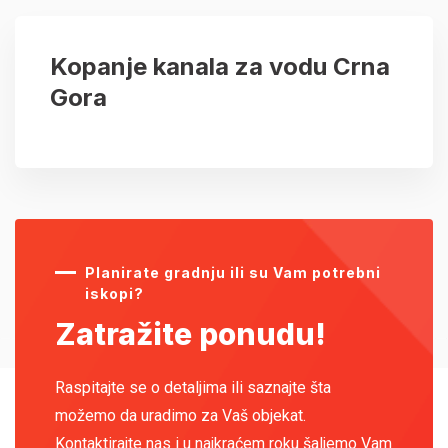
Kopanje kanala za vodu Crna
Gora
Planirate gradnju ili su Vam potrebni
iskopi?
Zatražite ponudu!
Raspitajte se o detaljima ili saznajte šta
možemo da uradimo za Vaš objekat.
Kontaktirajte nas i u najkraćem roku šaljemo Vam