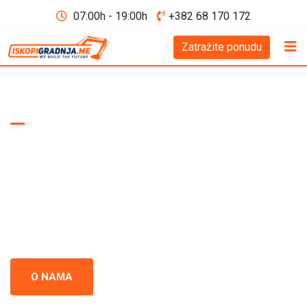
07:00h - 19:00h
+382 68 170 172
Zatražite ponudu
WE BUILD THE FUTURE D.O.O
Iskopi i gradnja
Crna Gora
Iskopi i gradnja u Crnoj Gori - prepoznati kao standard
izvrsnosti u građevinskoj industriji. Naš tim se neprestano
usredsređuje na kvalitet i preciznost u svakom projektu.
O NAMA