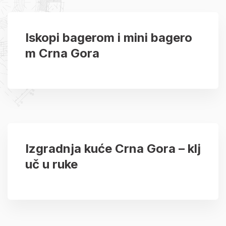
Iskopi bagerom i mini bagero
m Crna Gora
Izgradnja kuće Crna Gora – klj
uč u ruke