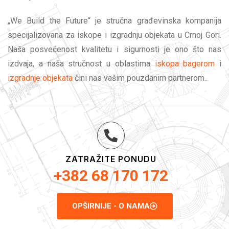
„We Build the Future“ je stručna građevinska kompanija
specijalizovana za iskope i izgradnju objekata u Crnoj Gori.
Naša posvećenost kvalitetu i sigurnosti je ono što nas
izdvaja, a naša stručnost u oblastima
iskopa bagerom
i
izgradnje objekata
čini nas vašim pouzdanim partnerom..
ZATRAŽITE PONUDU
+382 68 170 172
OPŠIRNIJE - O NAMA