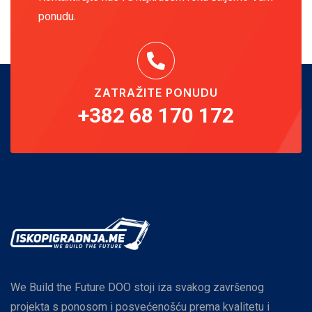
ponudu.
ZATRAŽITE PONUDU
+382 68 170 172
We Build the Future DOO stoji iza svakog završenog
projekta s ponosom i posvećenošću prema kvalitetu i