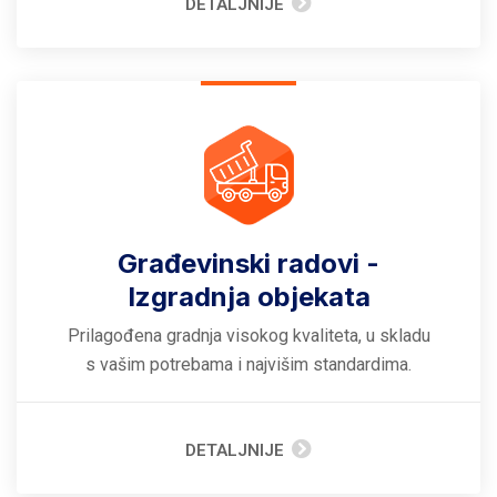
DETALJNIJE
Građevinski radovi -
Izgradnja objekata
Prilagođena gradnja visokog kvaliteta, u skladu
s vašim potrebama i najvišim standardima.
DETALJNIJE