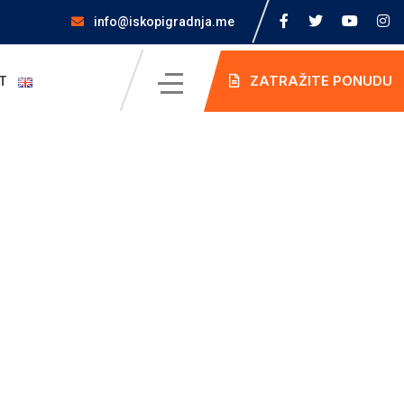
info@iskopigradnja.me
ZATRAŽITE PONUDU
T