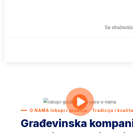
Sa stručnošću
O NAMA Iskopi i gradnja - Tradicija i kvalit
Građevinska kompanij