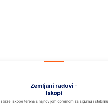
a
sti u građevinskoj industriji. Naš tim se neprestano usredsređuje 
Zemljani radovi -
Iskopi
i brze iskope terena s najnovijom opremom za sigurnu i stabilnu 