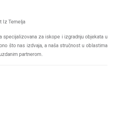
t Iz Temelja
a specijalizovana za iskope i izgradnju objekata u
 ono što nas izdvaja, a naša stručnost u oblastima
uzdanim partnerom..