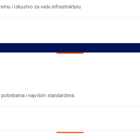
remu i iskustvo za vašu infrastrukturu.
m potrebama i najvišim standardima.