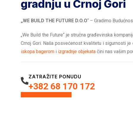
gradnju u Crnoj Gori
„WE BUILD THE FUTURE D.O.O
“ – Gradimo Budućnos
„We Build the Future“ je stručna građevinska kompanij
Crnoj Gori. Naša posvećenost kvalitetu i sigurnosti je
iskopa bagerom
i
izgradnje objekata
čini nas vašim po
ZATRAŽITE PONUDU
+382 68 170 172
OPŠIRNIJE - O NAMA