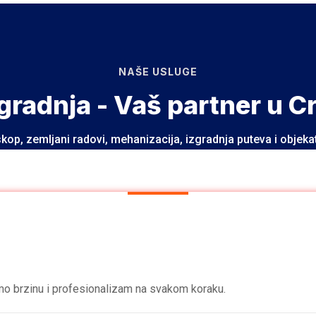
NAŠE USLUGE
 gradnja - Vaš partner u C
skop, zemljani radovi, mehanizacija, izgradnja puteva i objeka
mo brzinu i profesionalizam na svakom koraku.