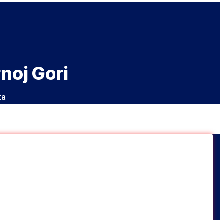
rnoj Gori
ta