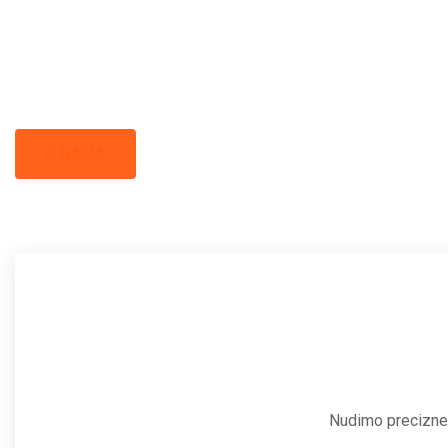
Crna Gor
Iskopi i gradnja u Crnoj Gori - prepoznati kao standard izvrsno
svakom projektu.
O NAMA
Nudimo precizne 