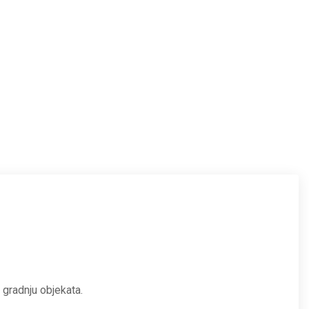
na kvalitet i preciznost u
gradnju objekata.