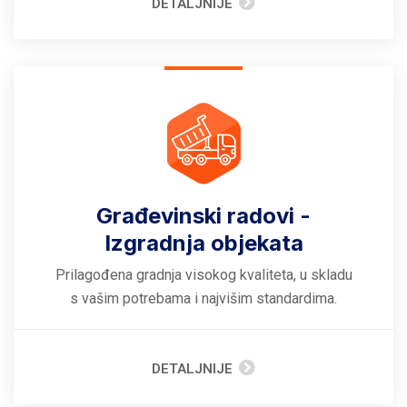
DETALJNIJE
Građevinski radovi -
Izgradnja objekata
Prilagođena gradnja visokog kvaliteta, u skladu
s vašim potrebama i najvišim standardima.
DETALJNIJE