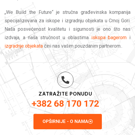
„We Build the Future“ je stručna građevinska kompanija
specijalizovana za iskope i izgradnju objekata u Crnoj Gori.
Naša posvećenost kvalitetu i sigurnosti je ono što nas
izdvaja, a naša stručnost u oblastima
iskopa bagerom
i
izgradnje objekata
čini nas vašim pouzdanim partnerom..
ZATRAŽITE PONUDU
+382 68 170 172
OPŠIRNIJE - O NAMA