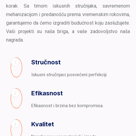
korak. Sa timom iskusnih stručnjaka, savremenom
mehanizacijom i predanošću prema vremenskim rokovima,
garantujemo da ćemo izgraditi budućnost koju zaslužujete.
Vaši projekti su naša briga, a vaše zadovoljstvo naša
nagrada.
Stručnost
1
Iskusni stručnjaci posvećeni perfekciji.
Efikasnost
2
Efikasnost i brzina bez kompromisa.
Kvalitet
3