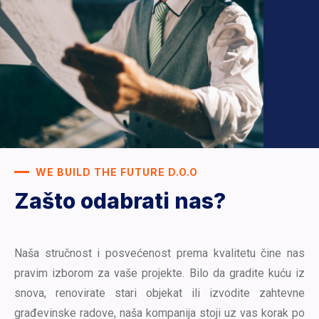
WE BUILD THE FUTURE D.O.O
Zašto odabrati nas?
Naša stručnost i posvećenost prema kvalitetu čine nas
pravim izborom za vaše projekte. Bilo da gradite kuću iz
snova, renovirate stari objekat ili izvodite zahtevne
građevinske radove, naša kompanija stoji uz vas korak po