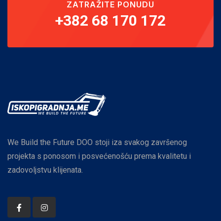
ZATRAŽITE PONUDU
+382 68 170 172
We Build the Future DOO stoji iza svakog završenog
projekta s ponosom i posvećenošću prema kvalitetu i
zadovoljstvu klijenata.