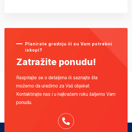
Planirate gradnju ili su Vam potrebni
iskopi?
Zatražite ponudu!
Raspitajte se o detaljima ili saznajte šta
možemo da uradimo za Vaš objekat.
Kontaktirajte nas i u najkraćem roku šaljemo Vam
ponudu.