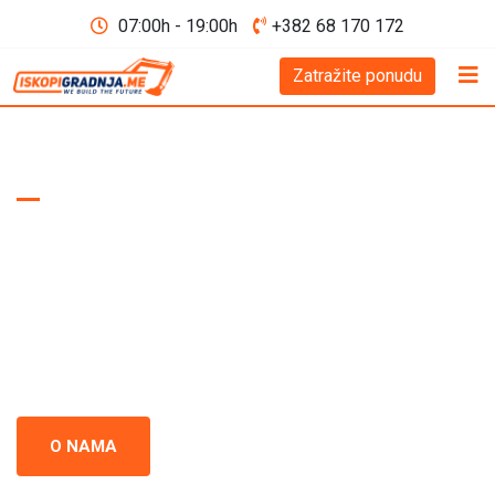
07:00h - 19:00h
+382 68 170 172
Zatražite ponudu
WE BUILD THE FUTURE D.O.O
Iskopi i gradnja
Crna Gora
Iskopi i gradnja u Crnoj Gori - prepoznati kao standard
izvrsnosti u građevinskoj industriji. Naš tim se neprestano
usredsređuje na kvalitet i preciznost u svakom projektu.
O NAMA