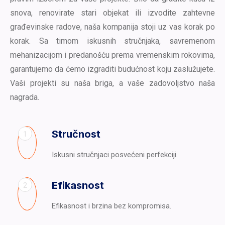
snova, renovirate stari objekat ili izvodite zahtevne
građevinske radove, naša kompanija stoji uz vas korak po
korak. Sa timom iskusnih stručnjaka, savremenom
mehanizacijom i predanošću prema vremenskim rokovima,
garantujemo da ćemo izgraditi budućnost koju zaslužujete.
Vaši projekti su naša briga, a vaše zadovoljstvo naša
nagrada.
Stručnost
1
Iskusni stručnjaci posvećeni perfekciji.
Efikasnost
2
Efikasnost i brzina bez kompromisa.