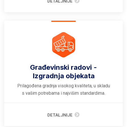
DETALJNIJE
Građevinski radovi -
Izgradnja objekata
Prilagođena gradnja visokog kvaliteta, u skladu
s vašim potrebama i najvišim standardima.
DETALJNIJE