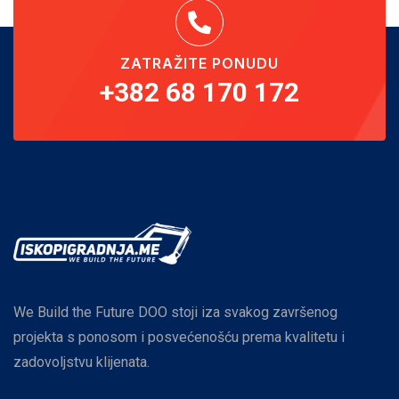
ZATRAŽITE PONUDU
+382 68 170 172
We Build the Future DOO stoji iza svakog završenog
projekta s ponosom i posvećenošću prema kvalitetu i
zadovoljstvu klijenata.