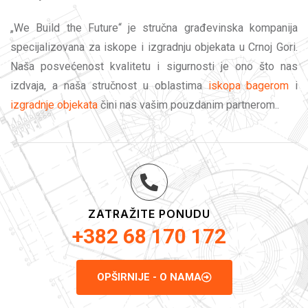
„We Build the Future“ je stručna građevinska kompanija
specijalizovana za iskope i izgradnju objekata u Crnoj Gori.
Naša posvećenost kvalitetu i sigurnosti je ono što nas
izdvaja, a naša stručnost u oblastima
iskopa bagerom
i
izgradnje objekata
čini nas vašim pouzdanim partnerom..
ZATRAŽITE PONUDU
+382 68 170 172
OPŠIRNIJE - O NAMA