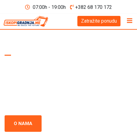
07:00h - 19:00h
+382 68 170 172
Zatražite ponudu
WE BUILD THE FUTURE D.O.O
Iskopi i gradnja
Crna Gora
Iskopi i gradnja u Crnoj Gori - prepoznati kao standard
izvrsnosti u građevinskoj industriji. Naš tim se neprestano
usredsređuje na kvalitet i preciznost u svakom projektu.
O NAMA