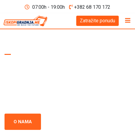
07:00h - 19:00h
+382 68 170 172
Zatražite ponudu
WE BUILD THE FUTURE D.O.O
Iskopi i gradnja
Crna Gora
Iskopi i gradnja u Crnoj Gori - prepoznati kao standard
izvrsnosti u građevinskoj industriji. Naš tim se neprestano
usredsređuje na kvalitet i preciznost u svakom projektu.
O NAMA