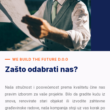
WE BUILD THE FUTURE D.O.O
Zašto odabrati nas?
Naša stručnost i posvećenost prema kvalitetu čine nas
pravim izborom za vaše projekte. Bilo da gradite kuću iz
snova, renovirate stari objekat ili izvodite zahtevne
građevinske radove, naša kompanija stoji uz vas korak po