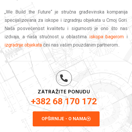
„We Build the Future“ je stručna građevinska kompanija
specijalizovana za iskope i izgradnju objekata u Crnoj Gori.
Naša posvećenost kvalitetu i sigurnosti je ono što nas
izdvaja, a naša stručnost u oblastima
iskopa bagerom
i
izgradnje objekata
čini nas vašim pouzdanim partnerom..
ZATRAŽITE PONUDU
+382 68 170 172
OPŠIRNIJE - O NAMA