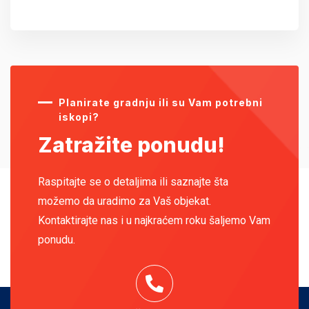
Planirate gradnju ili su Vam potrebni
iskopi?
Zatražite ponudu!
Raspitajte se o detaljima ili saznajte šta
možemo da uradimo za Vaš objekat.
Kontaktirajte nas i u najkraćem roku šaljemo Vam
ponudu.