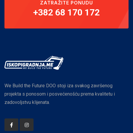
ZATRAŽITE PONUDU
+382 68 170 172
We Build the Future DOO stoji iza svakog završenog
projekta s ponosom i posvećenošću prema kvalitetu i
zadovoljstvu klijenata.