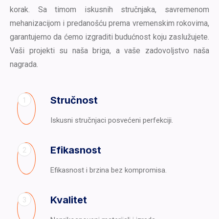
korak. Sa timom iskusnih stručnjaka, savremenom
mehanizacijom i predanošću prema vremenskim rokovima,
garantujemo da ćemo izgraditi budućnost koju zaslužujete.
Vaši projekti su naša briga, a vaše zadovoljstvo naša
nagrada.
Stručnost
1
Iskusni stručnjaci posvećeni perfekciji.
Efikasnost
2
Efikasnost i brzina bez kompromisa.
Kvalitet
3