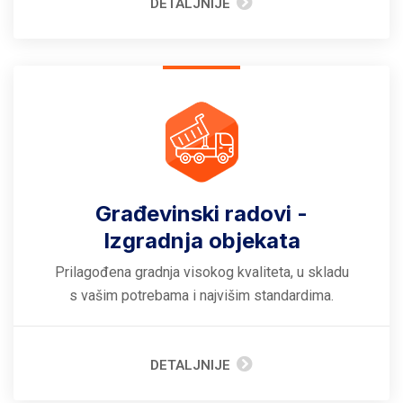
DETALJNIJE
Građevinski radovi -
Izgradnja objekata
Prilagođena gradnja visokog kvaliteta, u skladu
s vašim potrebama i najvišim standardima.
DETALJNIJE