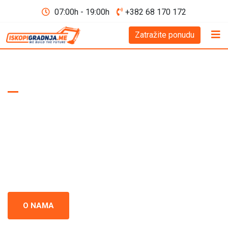
07:00h - 19:00h
+382 68 170 172
Zatražite ponudu
WE BUILD THE FUTURE D.O.O
Iskopi i gradnja
Crna Gora
Iskopi i gradnja u Crnoj Gori - prepoznati kao standard
izvrsnosti u građevinskoj industriji. Naš tim se neprestano
usredsređuje na kvalitet i preciznost u svakom projektu.
O NAMA