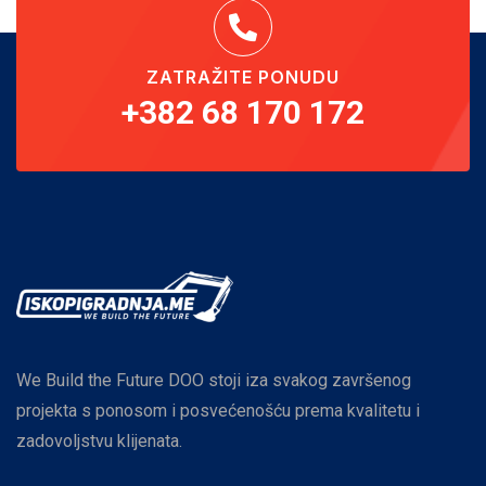
ZATRAŽITE PONUDU
+382 68 170 172
We Build the Future DOO stoji iza svakog završenog
projekta s ponosom i posvećenošću prema kvalitetu i
zadovoljstvu klijenata.