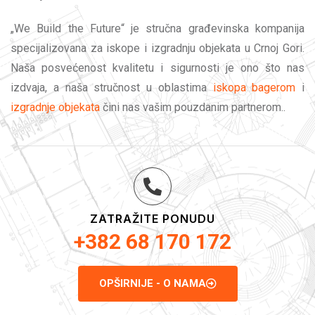
„We Build the Future“ je stručna građevinska kompanija
specijalizovana za iskope i izgradnju objekata u Crnoj Gori.
Naša posvećenost kvalitetu i sigurnosti je ono što nas
izdvaja, a naša stručnost u oblastima
iskopa bagerom
i
izgradnje objekata
čini nas vašim pouzdanim partnerom..
ZATRAŽITE PONUDU
+382 68 170 172
OPŠIRNIJE - O NAMA