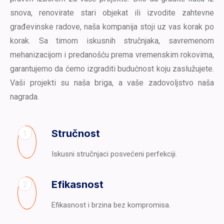
snova, renovirate stari objekat ili izvodite zahtevne
građevinske radove, naša kompanija stoji uz vas korak po
korak. Sa timom iskusnih stručnjaka, savremenom
mehanizacijom i predanošću prema vremenskim rokovima,
garantujemo da ćemo izgraditi budućnost koju zaslužujete.
Vaši projekti su naša briga, a vaše zadovoljstvo naša
nagrada.
Stručnost
1
Iskusni stručnjaci posvećeni perfekciji.
Efikasnost
2
Efikasnost i brzina bez kompromisa.