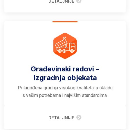
DETALJNIJE
Građevinski radovi -
Izgradnja objekata
Prilagođena gradnja visokog kvaliteta, u skladu
s vašim potrebama i najvišim standardima.
DETALJNIJE