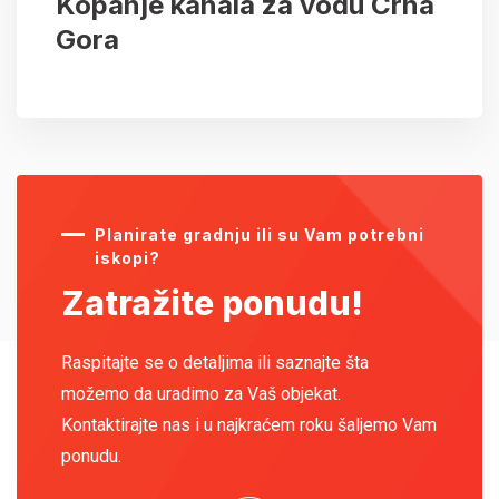
Kopanje kanala za vodu Crna
Gora
Planirate gradnju ili su Vam potrebni
iskopi?
Zatražite ponudu!
Raspitajte se o detaljima ili saznajte šta
možemo da uradimo za Vaš objekat.
Kontaktirajte nas i u najkraćem roku šaljemo Vam
ponudu.