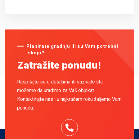
Planirate gradnju ili su Vam potrebni
iskopi?
Zatražite ponudu!
Raspitajte se o detaljima ili saznajte šta
možemo da uradimo za Vaš objekat.
Kontaktirajte nas i u najkraćem roku šaljemo Vam
ponudu.