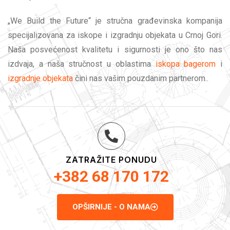
„We Build the Future“ je stručna građevinska kompanija
specijalizovana za iskope i izgradnju objekata u Crnoj Gori.
Naša posvećenost kvalitetu i sigurnosti je ono što nas
izdvaja, a naša stručnost u oblastima
iskopa bagerom
i
izgradnje objekata
čini nas vašim pouzdanim partnerom..
ZATRAŽITE PONUDU
+382 68 170 172
OPŠIRNIJE - O NAMA