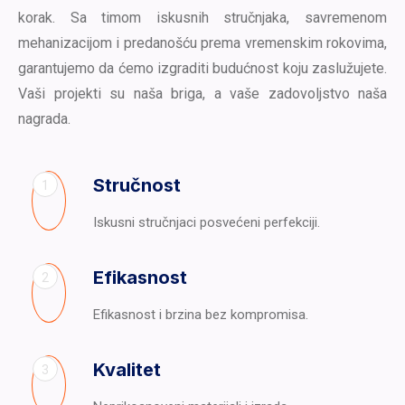
korak. Sa timom iskusnih stručnjaka, savremenom
mehanizacijom i predanošću prema vremenskim rokovima,
garantujemo da ćemo izgraditi budućnost koju zaslužujete.
Vaši projekti su naša briga, a vaše zadovoljstvo naša
nagrada.
Stručnost
1
Iskusni stručnjaci posvećeni perfekciji.
Efikasnost
2
Efikasnost i brzina bez kompromisa.
Kvalitet
3