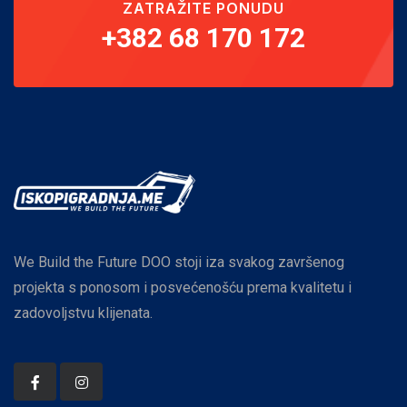
ZATRAŽITE PONUDU
+382 68 170 172
We Build the Future DOO stoji iza svakog završenog
projekta s ponosom i posvećenošću prema kvalitetu i
zadovoljstvu klijenata.