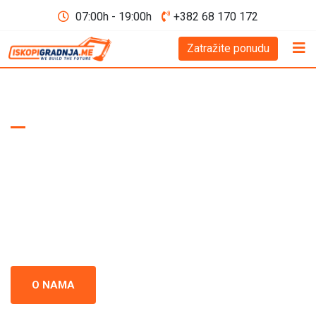
07:00h - 19:00h
+382 68 170 172
Zatražite ponudu
WE BUILD THE FUTURE D.O.O
Iskopi i gradnja
Crna Gora
Iskopi i gradnja u Crnoj Gori - prepoznati kao standard
izvrsnosti u građevinskoj industriji. Naš tim se neprestano
usredsređuje na kvalitet i preciznost u svakom projektu.
O NAMA