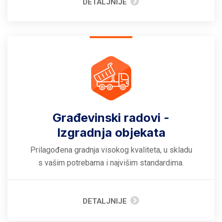
DETALJNIJE
Građevinski radovi -
Izgradnja objekata
Prilagođena gradnja visokog kvaliteta, u skladu
s vašim potrebama i najvišim standardima.
DETALJNIJE