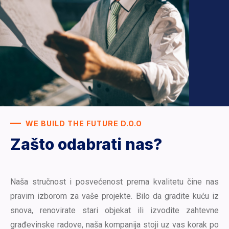
WE BUILD THE FUTURE D.O.O
Zašto odabrati nas?
Naša stručnost i posvećenost prema kvalitetu čine nas
pravim izborom za vaše projekte. Bilo da gradite kuću iz
snova, renovirate stari objekat ili izvodite zahtevne
građevinske radove, naša kompanija stoji uz vas korak po