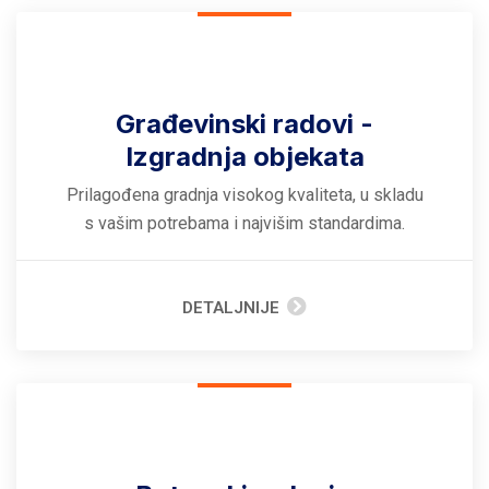
Građevinski radovi -
Izgradnja objekata
Prilagođena gradnja visokog kvaliteta, u skladu
s vašim potrebama i najvišim standardima.
DETALJNIJE