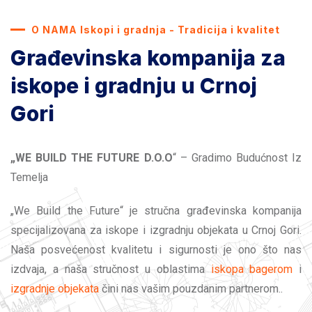
O NAMA Iskopi i gradnja - Tradicija i kvalitet
Građevinska kompanija za
iskope i gradnju u Crnoj
Gori
„WE BUILD THE FUTURE D.O.O
“ – Gradimo Budućnost Iz
Temelja
„We Build the Future“ je stručna građevinska kompanija
specijalizovana za iskope i izgradnju objekata u Crnoj Gori.
Naša posvećenost kvalitetu i sigurnosti je ono što nas
izdvaja, a naša stručnost u oblastima
iskopa bagerom
i
izgradnje objekata
čini nas vašim pouzdanim partnerom..