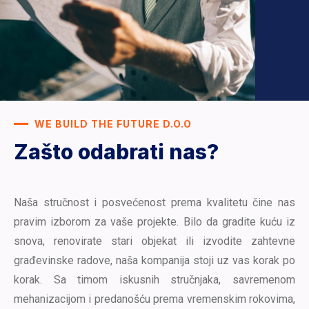
WE BUILD THE FUTURE D.O.O
Zašto odabrati nas?
Naša stručnost i posvećenost prema kvalitetu čine nas
pravim izborom za vaše projekte. Bilo da gradite kuću iz
snova, renovirate stari objekat ili izvodite zahtevne
građevinske radove, naša kompanija stoji uz vas korak po
korak. Sa timom iskusnih stručnjaka, savremenom
mehanizacijom i predanošću prema vremenskim rokovima,