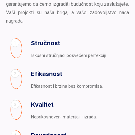
garantujemo da ćemo izgraditi budućnost koju zaslužujete.
Vaši projekti su naša briga, a vaše zadovoljstvo naša
nagrada.
Stručnost
1
Iskusni stručnjaci posvećeni perfekciji.
Efikasnost
2
Efikasnost i brzina bez kompromisa.
Kvalitet
3
Neprikosnoveni materijali i izrada.