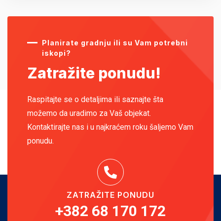
Planirate gradnju ili su Vam potrebni
iskopi?
Zatražite ponudu!
Raspitajte se o detaljima ili saznajte šta
možemo da uradimo za Vaš objekat.
Kontaktirajte nas i u najkraćem roku šaljemo Vam
ponudu.
ZATRAŽITE PONUDU
+382 68 170 172