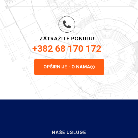
ZATRAŽITE PONUDU
+382 68 170 172
OPŠIRNIJE - O NAMA
NAŠE USLUGE