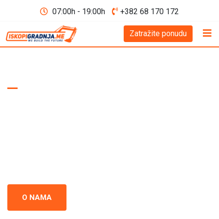
07:00h - 19:00h
+382 68 170 172
Zatražite ponudu
WE BUILD THE FUTURE D.O.O
Iskopi i gradnja
Crna Gora
Iskopi i gradnja u Crnoj Gori - prepoznati kao standard
izvrsnosti u građevinskoj industriji. Naš tim se neprestano
usredsređuje na kvalitet i preciznost u svakom projektu.
O NAMA