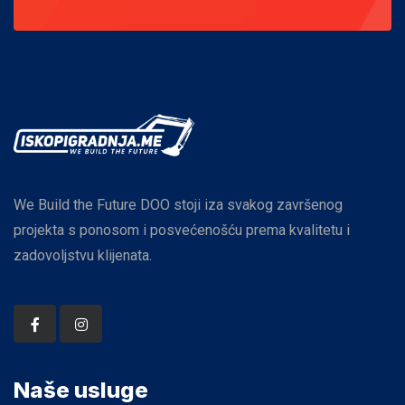
We Build the Future DOO stoji iza svakog završenog
projekta s ponosom i posvećenošću prema kvalitetu i
zadovoljstvu klijenata.
Naše usluge