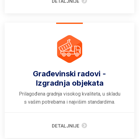
DETALJNIJE
Građevinski radovi -
Izgradnja objekata
Prilagođena gradnja visokog kvaliteta, u skladu
s vašim potrebama i najvišim standardima.
DETALJNIJE