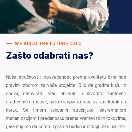
WE BUILD THE FUTURE D.O.O
Zašto odabrati nas?
Naša stručnost i posvećenost prema kvalitetu čine nas
pravim izborom za vaše projekte. Bilo da gradite kuću iz
snova, renovirate stari objekat ili izvodite zahtevne
građevinske radove, naša kompanija stoji uz vas korak po
korak. Sa timom iskusnih stručnjaka, savremenom
mehanizacijom i predanošću prema vremenskim rokovima,
garantujemo da ćemo izgraditi budućnost koju zaslužujete.