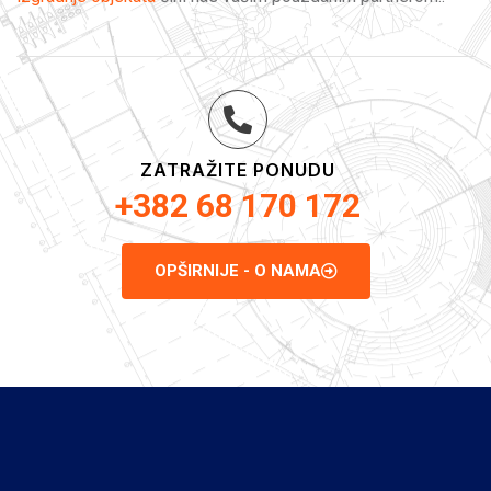
ZATRAŽITE PONUDU
+382 68 170 172
OPŠIRNIJE - O NAMA