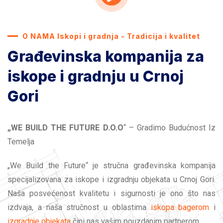
O NAMA Iskopi i gradnja - Tradicija i kvalitet
Građevinska kompanija za
iskope i gradnju u Crnoj
Gori
„WE BUILD THE FUTURE D.O.O
“ – Gradimo Budućnost Iz
Temelja
„We Build the Future“ je stručna građevinska kompanija
specijalizovana za iskope i izgradnju objekata u Crnoj Gori.
Naša posvećenost kvalitetu i sigurnosti je ono što nas
izdvaja, a naša stručnost u oblastima
iskopa bagerom
i
izgradnje objekata
čini nas vašim pouzdanim partnerom..