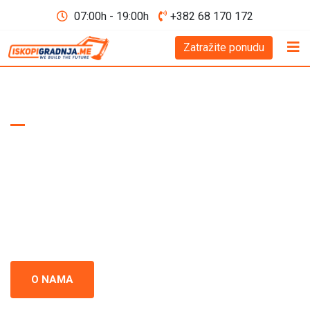
07:00h - 19:00h
+382 68 170 172
Zatražite ponudu
WE BUILD THE FUTURE D.O.O
Iskopi i gradnja
Crna Gora
Iskopi i gradnja u Crnoj Gori - prepoznati kao standard
izvrsnosti u građevinskoj industriji. Naš tim se neprestano
usredsređuje na kvalitet i preciznost u svakom projektu.
O NAMA