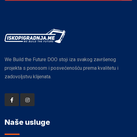
We Build the Future DOO stoji iza svakog završenog
projekta s ponosom i posvećenošću prema kvalitetu i
zadovoljstvu klijenata.
Naše usluge