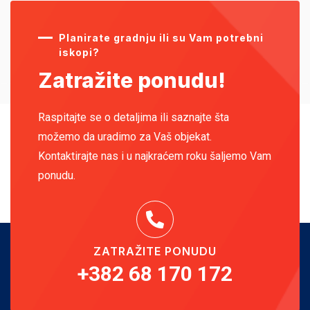
Planirate gradnju ili su Vam potrebni
iskopi?
Zatražite ponudu!
Raspitajte se o detaljima ili saznajte šta
možemo da uradimo za Vaš objekat.
Kontaktirajte nas i u najkraćem roku šaljemo Vam
ponudu.
ZATRAŽITE PONUDU
+382 68 170 172