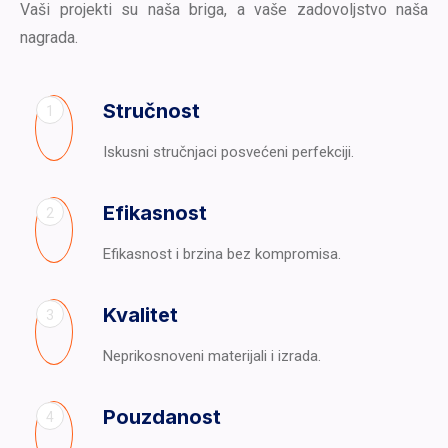
Vaši projekti su naša briga, a vaše zadovoljstvo naša
nagrada.
Stručnost
1
Iskusni stručnjaci posvećeni perfekciji.
Efikasnost
2
Efikasnost i brzina bez kompromisa.
Kvalitet
3
Neprikosnoveni materijali i izrada.
Pouzdanost
4