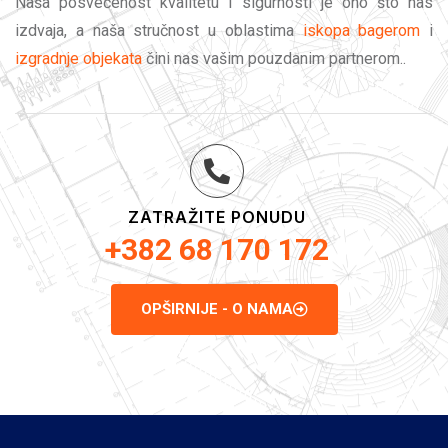
Naša posvećenost kvalitetu i sigurnosti je ono što nas
izdvaja, a naša stručnost u oblastima
iskopa bagerom
i
izgradnje objekata
čini nas vašim pouzdanim partnerom..
ZATRAŽITE PONUDU
+382 68 170 172
OPŠIRNIJE - O NAMA