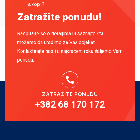
iskopi?
Zatražite ponudu!
Raspitajte se o detaljima ili saznajte šta
možemo da uradimo za Vaš objekat.
Kontaktirajte nas i u najkraćem roku šaljemo Vam
ponudu.
ZATRAŽITE PONUDU
+382 68 170 172