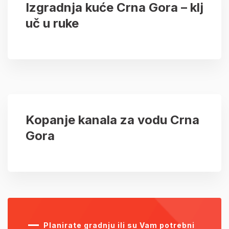
Izgradnja kuće Crna Gora – klj
uč u ruke
Kopanje kanala za vodu Crna
Gora
Planirate gradnju ili su Vam potrebni