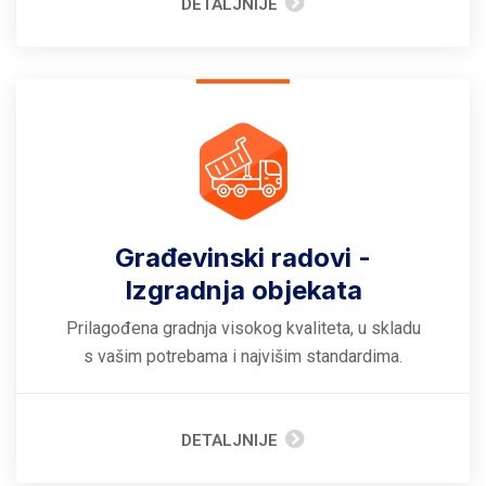
DETALJNIJE
Građevinski radovi -
Izgradnja objekata
Prilagođena gradnja visokog kvaliteta, u skladu
s vašim potrebama i najvišim standardima.
DETALJNIJE