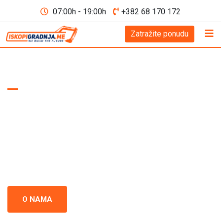
07:00h - 19:00h
+382 68 170 172
Zatražite ponudu
WE BUILD THE FUTURE D.O.O
Iskopi i gradnja
Crna Gora
Iskopi i gradnja u Crnoj Gori - prepoznati kao standard
izvrsnosti u građevinskoj industriji. Naš tim se neprestano
usredsređuje na kvalitet i preciznost u svakom projektu.
O NAMA