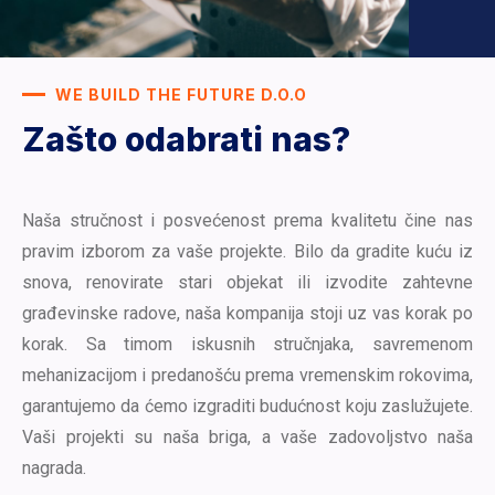
WE BUILD THE FUTURE D.O.O
Zašto odabrati nas?
Naša stručnost i posvećenost prema kvalitetu čine nas
pravim izborom za vaše projekte. Bilo da gradite kuću iz
snova, renovirate stari objekat ili izvodite zahtevne
građevinske radove, naša kompanija stoji uz vas korak po
korak. Sa timom iskusnih stručnjaka, savremenom
mehanizacijom i predanošću prema vremenskim rokovima,
garantujemo da ćemo izgraditi budućnost koju zaslužujete.
Vaši projekti su naša briga, a vaše zadovoljstvo naša
nagrada.