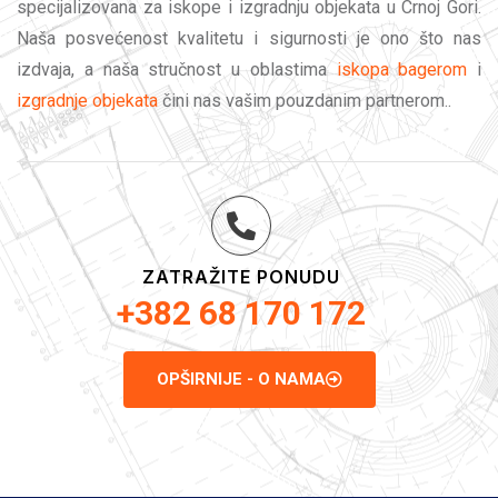
specijalizovana za iskope i izgradnju objekata u Crnoj Gori.
Naša posvećenost kvalitetu i sigurnosti je ono što nas
izdvaja, a naša stručnost u oblastima
iskopa bagerom
i
izgradnje objekata
čini nas vašim pouzdanim partnerom..
ZATRAŽITE PONUDU
+382 68 170 172
OPŠIRNIJE - O NAMA