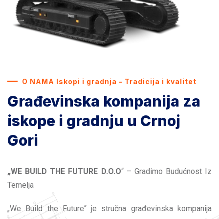
O NAMA Iskopi i gradnja - Tradicija i kvalitet
Građevinska kompanija za
iskope i gradnju u Crnoj
Gori
„WE BUILD THE FUTURE D.O.O
“ – Gradimo Budućnost Iz
Temelja
„We Build the Future“ je stručna građevinska kompanija