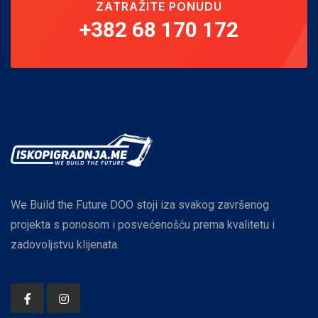
ZATRAŽITE PONUDU
+382 68 170 172
We Build the Future DOO stoji iza svakog završenog
projekta s ponosom i posvećenošću prema kvalitetu i
zadovoljstvu klijenata.