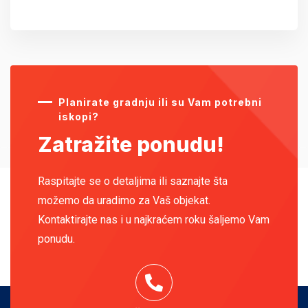
Planirate gradnju ili su Vam potrebni
iskopi?
Zatražite ponudu!
Raspitajte se o detaljima ili saznajte šta
možemo da uradimo za Vaš objekat.
Kontaktirajte nas i u najkraćem roku šaljemo Vam
ponudu.