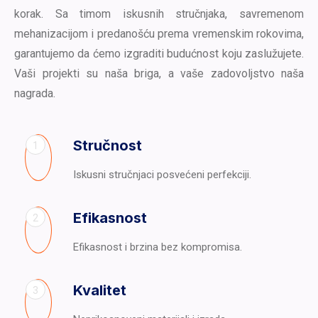
korak. Sa timom iskusnih stručnjaka, savremenom
mehanizacijom i predanošću prema vremenskim rokovima,
garantujemo da ćemo izgraditi budućnost koju zaslužujete.
Vaši projekti su naša briga, a vaše zadovoljstvo naša
nagrada.
Stručnost
1
Iskusni stručnjaci posvećeni perfekciji.
Efikasnost
2
Efikasnost i brzina bez kompromisa.
Kvalitet
3