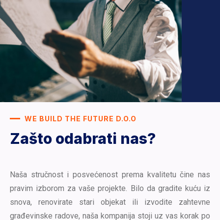
WE BUILD THE FUTURE D.O.O
Zašto odabrati nas?
Naša stručnost i posvećenost prema kvalitetu čine nas
pravim izborom za vaše projekte. Bilo da gradite kuću iz
snova, renovirate stari objekat ili izvodite zahtevne
građevinske radove, naša kompanija stoji uz vas korak po