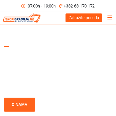
07:00h - 19:00h
+382 68 170 172
Zatražite ponudu
WE BUILD THE FUTURE D.O.O
Iskopi i gradnja
Crna Gora
Iskopi i gradnja u Crnoj Gori - prepoznati kao standard
izvrsnosti u građevinskoj industriji. Naš tim se neprestano
usredsređuje na kvalitet i preciznost u svakom projektu.
O NAMA