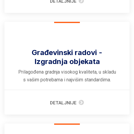
DETALJNIJE
Građevinski radovi -
Izgradnja objekata
Prilagođena gradnja visokog kvaliteta, u skladu
s vašim potrebama i najvišim standardima.
DETALJNIJE