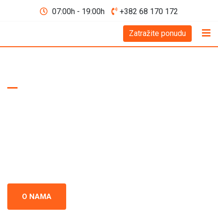
07:00h - 19:00h
+382 68 170 172
Zatražite ponudu
WE BUILD THE FUTURE D.O.O
Iskopi i gradnja
Crna Gora
Iskopi i gradnja u Crnoj Gori - prepoznati kao standard
izvrsnosti u građevinskoj industriji. Naš tim se neprestano
usredsređuje na kvalitet i preciznost u svakom projektu.
O NAMA