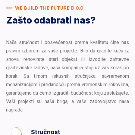
WE BUILD THE FUTURE D.O.O
Zašto odabrati nas?
Naša stručnost i posvećenost prema kvalitetu čine nas
pravim izborom za vaše projekte. Bilo da gradite kuću iz
snova, renovirate stari objekat ili izvodite zahtevne
građevinske radove, naša kompanija stoji uz vas korak po
korak. Sa timom iskusnih stručnjaka, savremenom
mehanizacijom i predanošću prema vremenskim rokovima,
garantujemo da ćemo izgraditi budućnost koju zaslužujete.
Vaši projekti su naša briga, a vaše zadovoljstvo naša
nagrada.
Stručnost
1