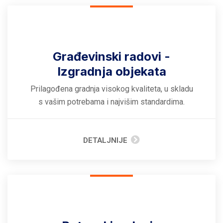
Građevinski radovi -
Izgradnja objekata
Prilagođena gradnja visokog kvaliteta, u skladu
s vašim potrebama i najvišim standardima.
DETALJNIJE