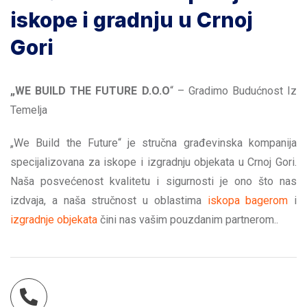
iskope i gradnju u Crnoj
Gori
„WE BUILD THE FUTURE D.O.O
“ – Gradimo Budućnost Iz
Temelja
„We Build the Future“ je stručna građevinska kompanija
specijalizovana za iskope i izgradnju objekata u Crnoj Gori.
Naša posvećenost kvalitetu i sigurnosti je ono što nas
izdvaja, a naša stručnost u oblastima
iskopa bagerom
i
izgradnje objekata
čini nas vašim pouzdanim partnerom..