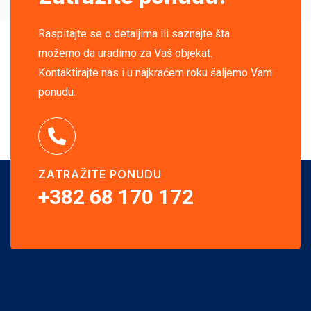
Raspitajte se o detaljima ili saznajte šta
možemo da uradimo za Vaš objekat.
Kontaktirajte nas i u najkraćem roku šaljemo Vam
ponudu.
ZATRAŽITE PONUDU
+382 68 170 172