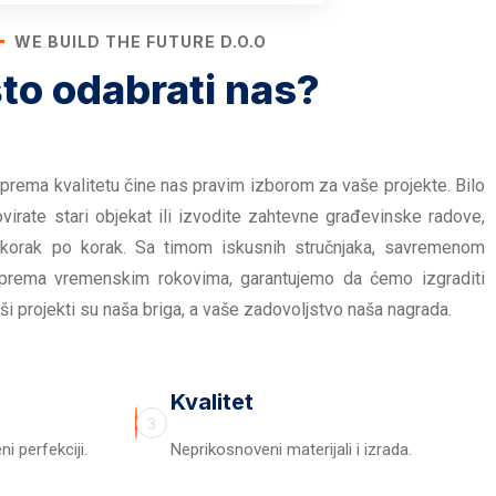
WE BUILD THE FUTURE D.O.O
to odabrati nas?
prema kvalitetu čine nas pravim izborom za vaše projekte. Bilo
virate stari objekat ili izvodite zahtevne građevinske radove,
 korak po korak. Sa timom iskusnih stručnjaka, savremenom
prema vremenskim rokovima, garantujemo da ćemo izgraditi
ši projekti su naša briga, a vaše zadovoljstvo naša nagrada.
Kvalitet
3
i perfekciji.
Neprikosnoveni materijali i izrada.