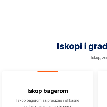
Iskopi i gra
Iskop, zem
Iskop bagerom
Iskop bagerom za precizne i efikasne
radove, garantujemo brzinu i