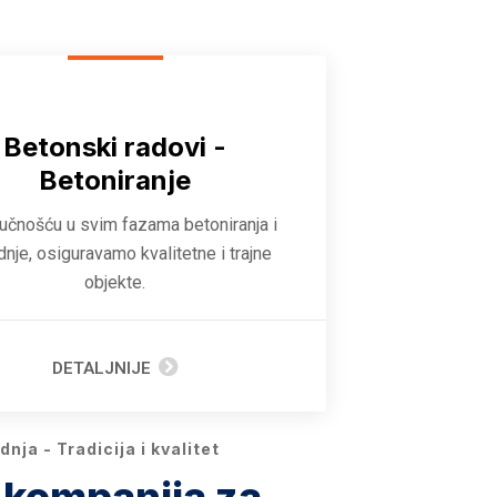
Betonski radovi -
Betoniranje
ručnošću u svim fazama betoniranja i
dnje, osiguravamo kvalitetne i trajne
objekte.
DETALJNIJE
nja - Tradicija i kvalitet