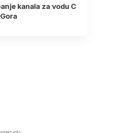
anje kanala za vodu C
 Gora
ontakt info.