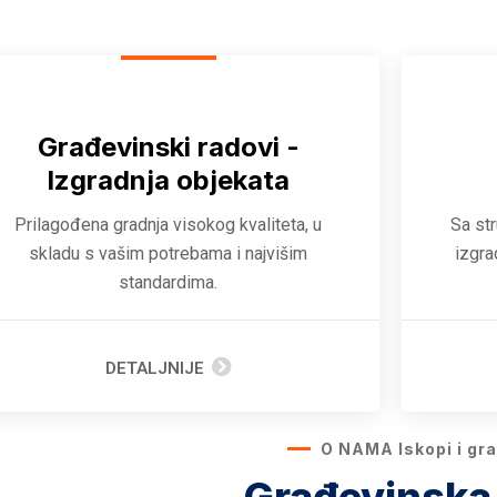
Građevinski radovi -
Izgradnja objekata
Prilagođena gradnja visokog kvaliteta, u
Sa st
skladu s vašim potrebama i najvišim
izgra
standardima.
DETALJNIJE
O NAMA Iskopi i grad