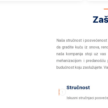
Zaš
Naša stručnost i posvećenost 
da gradite kuću iz snova, reno
naša kompanija stoji uz vas
mehanizacijom i predanošću 
budućnost koju zaslužujete. Va
Stručnost
1
Iskusni stručnjaci posvećen