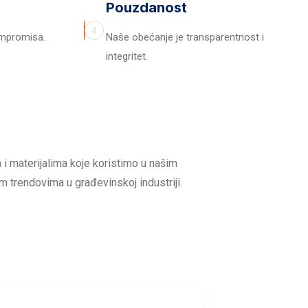
Pouzdanost
4
ompromisa.
Naše obećanje je transparentnost i
integritet.
 i materijalima koje koristimo u našim
m trendovima u građevinskoj industriji.