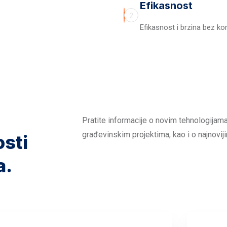
Efikasnost
2
Efikasnost i brzina bez k
Pratite informacije o novim tehnologijama
građevinskim projektima, kao i o najnoviji
osti
a.