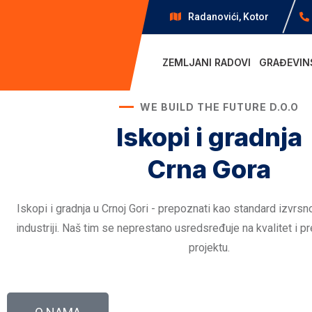
Radanovići, Kotor
ZEMLJANI RADOVI
GRAĐEVIN
WE BUILD THE FUTURE D.O.O
Iskopi i gradnja
Crna Gora
Iskopi i gradnja u Crnoj Gori - prepoznati kao standard izvrsn
industriji. Naš tim se neprestano usredsređuje na kvalitet i 
projektu.