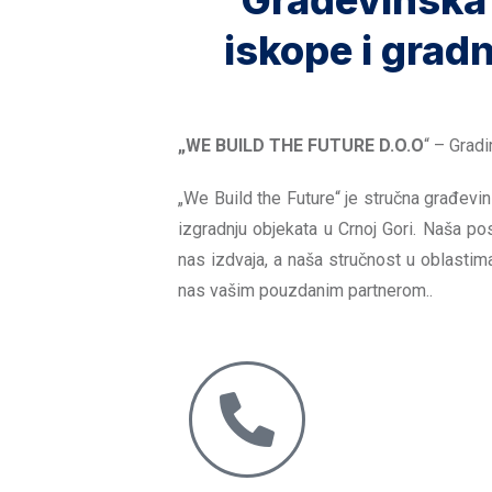
Građevinska
iskope i gradn
„WE BUILD THE FUTURE D.O.O
“ – Grad
„We Build the Future“ je stručna građevi
izgradnju objekata u Crnoj Gori. Naša po
nas izdvaja, a naša stručnost u oblasti
nas vašim pouzdanim partnerom..