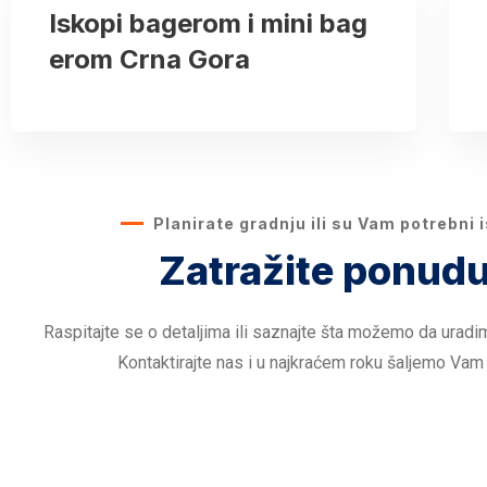
Iskopi bagerom i mini bag
erom Crna Gora
Planirate gradnju ili su Vam potrebni 
Zatražite ponudu
Raspitajte se o detaljima ili saznajte šta možemo da uradi
Kontaktirajte nas i u najkraćem roku šaljemo Vam