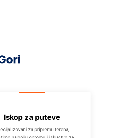
Gori
Iskop za puteve
ecijalizovani za pripremu terena,
stimo najbolju opremu i iskustvo za