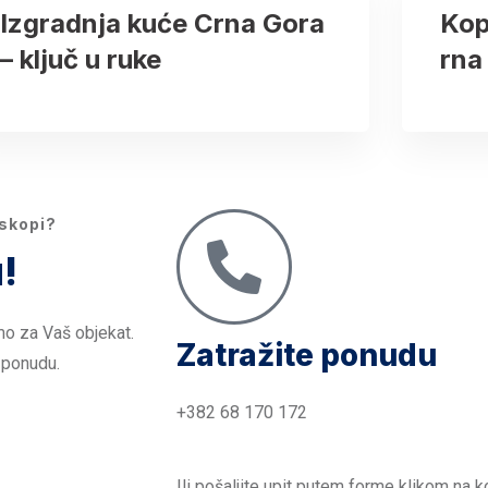
Izgradnja kuće Crna Gora
Kop
– ključ u ruke
rna
iskopi?
!
mo za Vaš objekat.
Zatražite ponudu
 ponudu.
+382 68 170 172
Ili pošaljite upit putem forme klikom na k