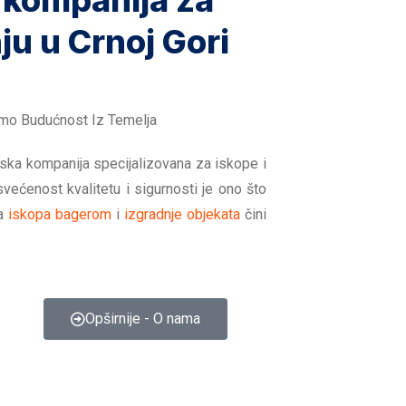
 kompanija za
ju u Crnoj Gori
imo Budućnost Iz Temelja
nska kompanija specijalizovana za iskope i
svećenost kvalitetu i sigurnosti je ono što
ma
iskopa bagerom
i
izgradnje objekata
čini
Opširnije - O nama