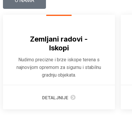
O NAMA
Zemljani radovi -
Iskopi
Nudimo precizne i brze iskope terena s
najnovijom opremom za sigurnu i stabilnu
gradnju objekata.
DETALJNIJE