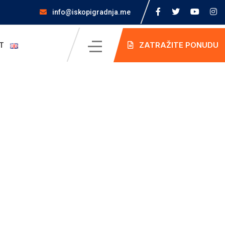
info@iskopigradnja.me
ZATRAŽITE PONUDU
T