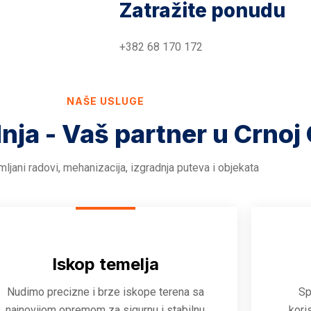
Zatražite ponudu
+382 68 170 172
NAŠE USLUGE
dnja - Vaš partner u Crnoj 
ljani radovi, mehanizacija, izgradnja puteva i objekata
Iskop temelja
Nudimo precizne i brze iskope terena sa
Sp
najnovijom opremom za sigurnu i stabilnu
kori