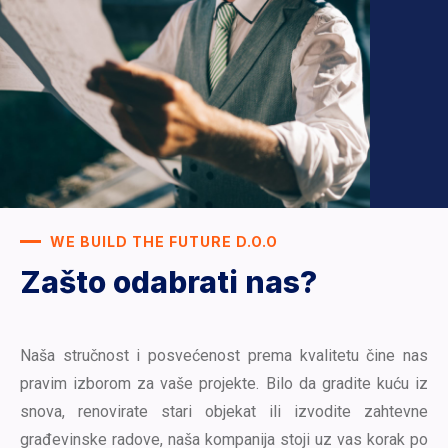
WE BUILD THE FUTURE D.O.O
Zašto odabrati nas?
Naša stručnost i posvećenost prema kvalitetu čine nas
pravim izborom za vaše projekte. Bilo da gradite kuću iz
snova, renovirate stari objekat ili izvodite zahtevne
građevinske radove, naša kompanija stoji uz vas korak po