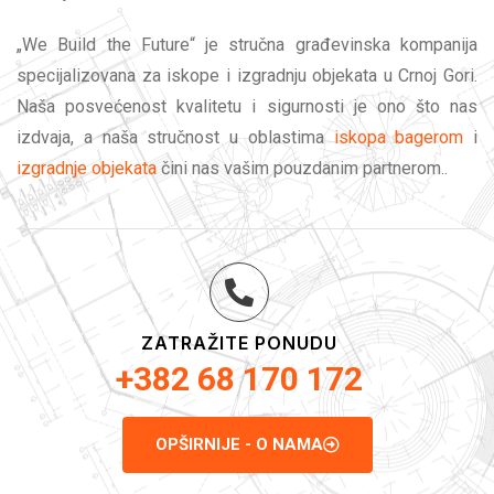
„We Build the Future“ je stručna građevinska kompanija
specijalizovana za iskope i izgradnju objekata u Crnoj Gori.
Naša posvećenost kvalitetu i sigurnosti je ono što nas
izdvaja, a naša stručnost u oblastima
iskopa bagerom
i
izgradnje objekata
čini nas vašim pouzdanim partnerom..
ZATRAŽITE PONUDU
+382 68 170 172
OPŠIRNIJE - O NAMA