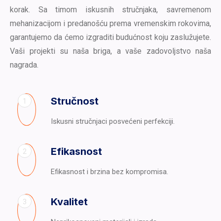
korak. Sa timom iskusnih stručnjaka, savremenom
mehanizacijom i predanošću prema vremenskim rokovima,
garantujemo da ćemo izgraditi budućnost koju zaslužujete.
Vaši projekti su naša briga, a vaše zadovoljstvo naša
nagrada.
Stručnost
1
Iskusni stručnjaci posvećeni perfekciji.
Efikasnost
2
Efikasnost i brzina bez kompromisa.
Kvalitet
3