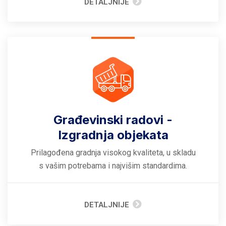
DETALJNIJE
Građevinski radovi -
Izgradnja objekata
Prilagođena gradnja visokog kvaliteta, u skladu
s vašim potrebama i najvišim standardima.
DETALJNIJE