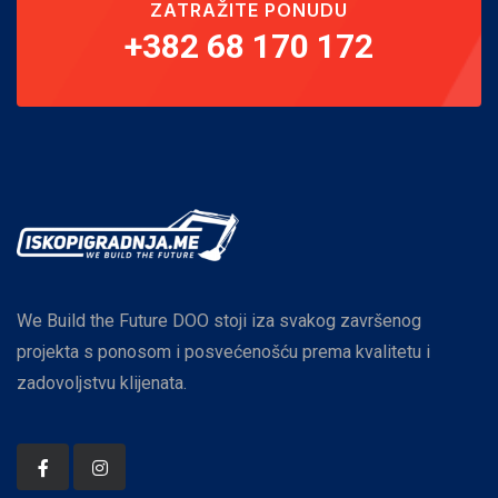
ZATRAŽITE PONUDU
+382 68 170 172
We Build the Future DOO stoji iza svakog završenog
projekta s ponosom i posvećenošću prema kvalitetu i
zadovoljstvu klijenata.