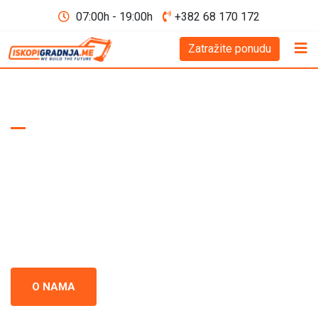
07:00h - 19:00h
+382 68 170 172
Zatražite ponudu
WE BUILD THE FUTURE D.O.O
Iskopi i gradnja
Crna Gora
Iskopi i gradnja u Crnoj Gori - prepoznati kao standard
izvrsnosti u građevinskoj industriji. Naš tim se neprestano
usredsređuje na kvalitet i preciznost u svakom projektu.
O NAMA