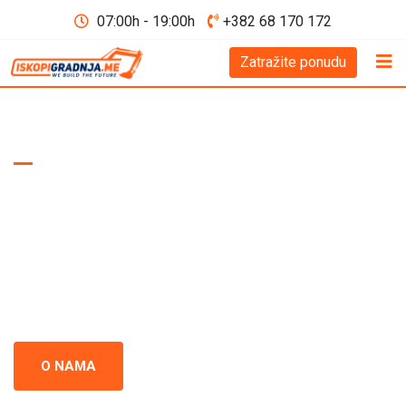
07:00h - 19:00h
+382 68 170 172
Zatražite ponudu
WE BUILD THE FUTURE D.O.O
Iskopi i gradnja
Crna Gora
Iskopi i gradnja u Crnoj Gori - prepoznati kao standard
izvrsnosti u građevinskoj industriji. Naš tim se neprestano
usredsređuje na kvalitet i preciznost u svakom projektu.
O NAMA