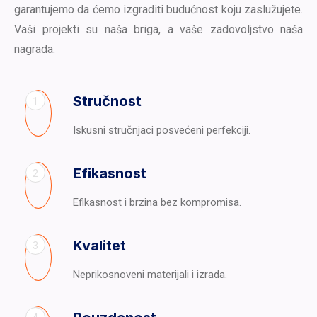
garantujemo da ćemo izgraditi budućnost koju zaslužujete.
Vaši projekti su naša briga, a vaše zadovoljstvo naša
nagrada.
Stručnost
1
Iskusni stručnjaci posvećeni perfekciji.
Efikasnost
2
Efikasnost i brzina bez kompromisa.
Kvalitet
3
Neprikosnoveni materijali i izrada.