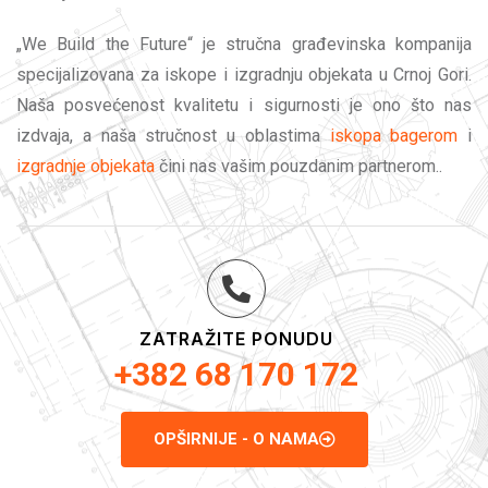
„We Build the Future“ je stručna građevinska kompanija
specijalizovana za iskope i izgradnju objekata u Crnoj Gori.
Naša posvećenost kvalitetu i sigurnosti je ono što nas
izdvaja, a naša stručnost u oblastima
iskopa bagerom
i
izgradnje objekata
čini nas vašim pouzdanim partnerom..
ZATRAŽITE PONUDU
+382 68 170 172
OPŠIRNIJE - O NAMA