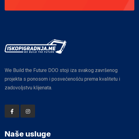
We Build the Future DOO stoji iza svakog završenog
projekta s ponosom i posvećenošću prema kvalitetu i
zadovoljstvu klijenata.
Naše usluge