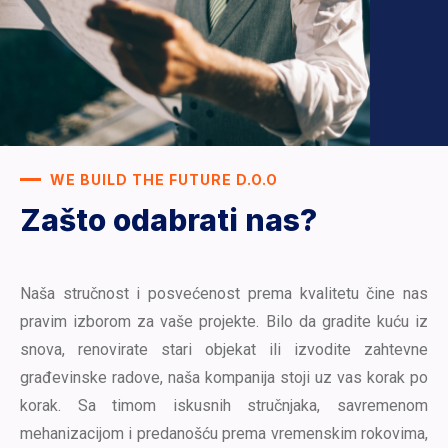
WE BUILD THE FUTURE D.O.O
Zašto odabrati nas?
Naša stručnost i posvećenost prema kvalitetu čine nas
pravim izborom za vaše projekte. Bilo da gradite kuću iz
snova, renovirate stari objekat ili izvodite zahtevne
građevinske radove, naša kompanija stoji uz vas korak po
korak. Sa timom iskusnih stručnjaka, savremenom
mehanizacijom i predanošću prema vremenskim rokovima,