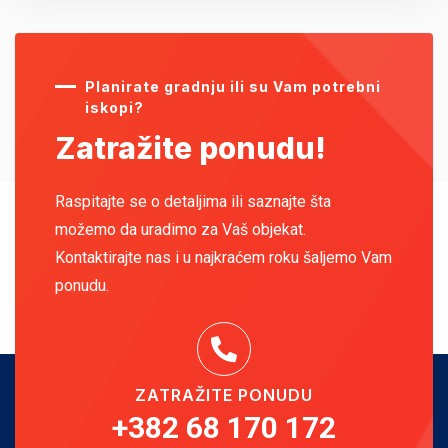
Planirate gradnju ili su Vam potrebni
iskopi?
Zatražite ponudu!
Raspitajte se o detaljima ili saznajte šta
možemo da uradimo za Vaš objekat.
Kontaktirajte nas i u najkraćem roku šaljemo Vam
ponudu.
ZATRAŽITE PONUDU
+382 68 170 172