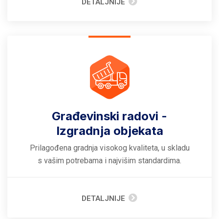
DETALJNIJE
Građevinski radovi -
Izgradnja objekata
Prilagođena gradnja visokog kvaliteta, u skladu
s vašim potrebama i najvišim standardima.
DETALJNIJE