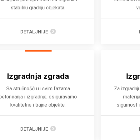
stabilnu gradnju objekata.
v
DETALJNIJE
Izgradnja zgrada
Izg
Sa stručnošću u svim fazama
Za izgradnj
betoniranja i izgradnje, osiguravamo
materij
kvalitetne i trajne objekte.
sigurnost 
DETALJNIJE