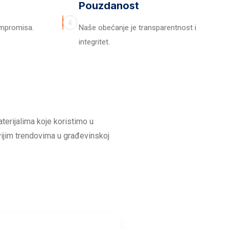
Pouzdanost
4
ompromisa.
Naše obećanje je transparentnost i
integritet.
terijalima koje koristimo u
vijim trendovima u građevinskoj