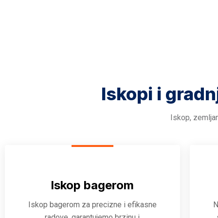
Iskopi i gradn
Iskop, zemljan
Iskop bagerom
Iskop bagerom za precizne i efikasne
N
radove, garantujemo brzinu i