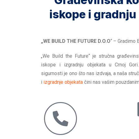
Građevinska ko
iskope i gradnju
„WE BUILD THE FUTURE D.O.O
“ – Gradimo 
„We Build the Future“ je stručna građevin
iskope i izgradnju objekata u Crnoj Gori
sigurnosti je ono što nas izdvaja, a naša str
i
izgradnje objekata
čini nas vašim pouzdanim