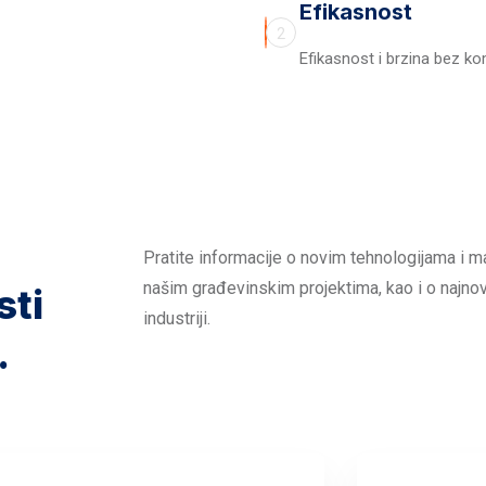
Efikasnost
2
Efikasnost i brzina bez k
Pratite informacije o novim tehnologijama i ma
našim građevinskim projektima, kao i o najno
sti
industriji.
.