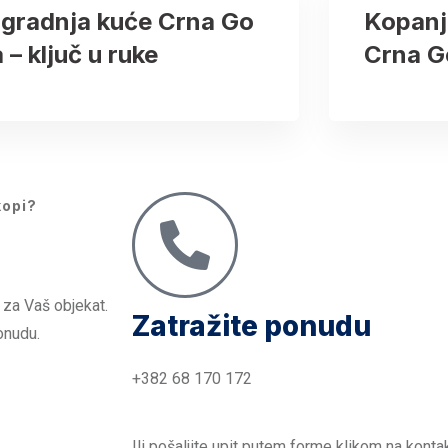
zgradnja kuće Crna Go
Kopanj
a – ključ u ruke
Crna G
kopi?
!
 za Vaš objekat.
Zatražite ponudu
onudu.
+382 68 170 172
Ili pošaljite upit putem forme klikom na kontak