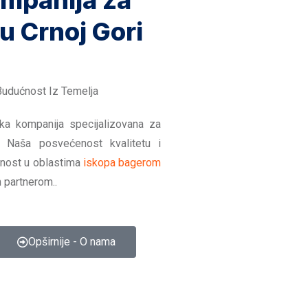
mpanija za
 u Crnoj Gori
Budućnost Iz Temelja
ska kompanija specijalizovana za
. Naša posvećenost kvalitetu i
učnost u oblastima
iskopa bagerom
 partnerom..
Opširnije - O nama