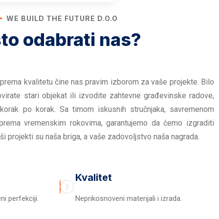
WE BUILD THE FUTURE D.O.O
to odabrati nas?
prema kvalitetu čine nas pravim izborom za vaše projekte. Bilo
virate stari objekat ili izvodite zahtevne građevinske radove,
 korak po korak. Sa timom iskusnih stručnjaka, savremenom
prema vremenskim rokovima, garantujemo da ćemo izgraditi
ši projekti su naša briga, a vaše zadovoljstvo naša nagrada.
Kvalitet
3
i perfekciji.
Neprikosnoveni materijali i izrada.