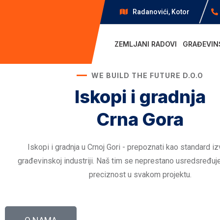
Radanovići, Kotor
ZEMLJANI RADOVI
GRAĐEVIN
WE BUILD THE FUTURE D.O.O
Iskopi i gradnja
Crna Gora
Iskopi i gradnja u Crnoj Gori - prepoznati kao standard iz
građevinskoj industriji. Naš tim se neprestano usredsređuje 
preciznost u svakom projektu.