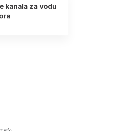
e kanala za vodu
ora
t info.