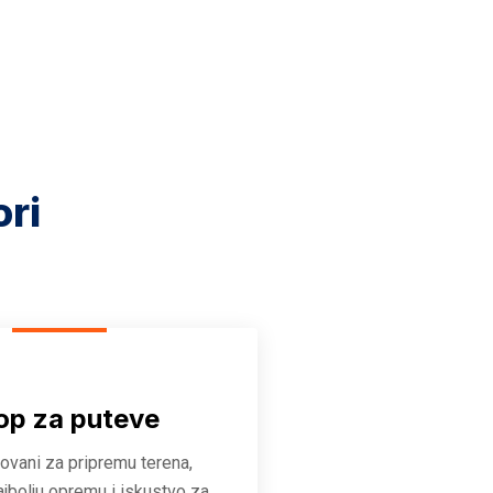
ori
op za puteve
zovani za pripremu terena,
ajbolju opremu i iskustvo za