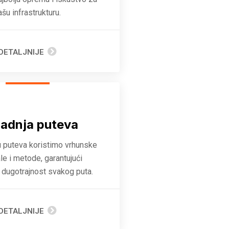
ašu infrastrukturu.
DETALJNIJE
radnja puteva
u puteva koristimo vrhunske
ale i metode, garantujući
i dugotrajnost svakog puta.
DETALJNIJE