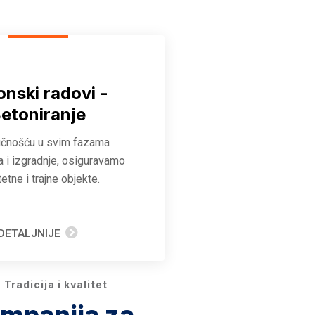
onski radovi -
etoniranje
učnošću u svim fazama
a i izgradnje, osiguravamo
tetne i trajne objekte.
DETALJNIJE
Tradicija i kvalitet