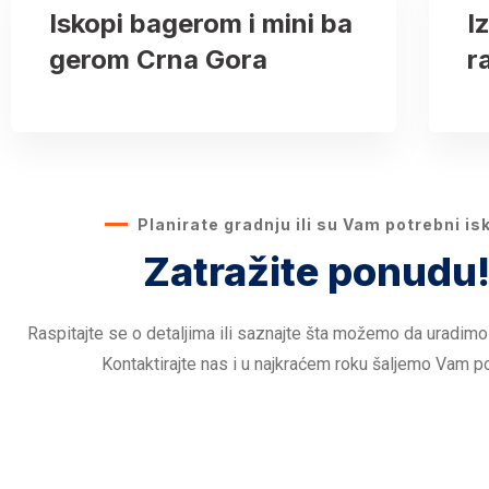
Iskopi bagerom i mini ba
I
gerom Crna Gora
r
Planirate gradnju ili su Vam potrebni is
Zatražite ponudu
Raspitajte se o detaljima ili saznajte šta možemo da uradimo
Kontaktirajte nas i u najkraćem roku šaljemo Vam p