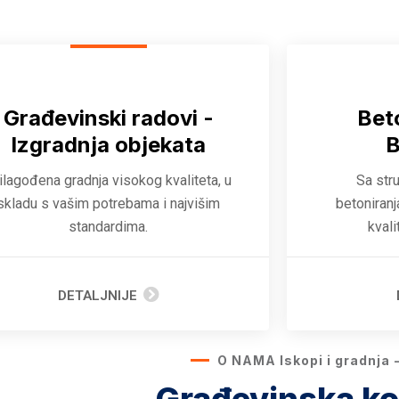
Građevinski radovi -
Bet
Izgradnja objekata
B
ilagođena gradnja visokog kvaliteta, u
Sa str
skladu s vašim potrebama i najvišim
betoniranj
standardima.
kvali
DETALJNIJE
O NAMA Iskopi i gradnja - 