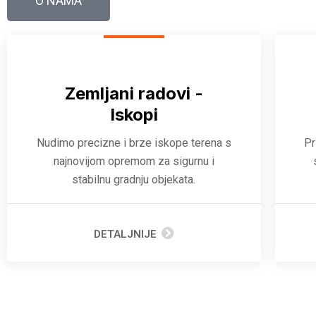
O NAMA
Zemljani radovi -
Iskopi
Nudimo precizne i brze iskope terena s
Pr
najnovijom opremom za sigurnu i
stabilnu gradnju objekata.
DETALJNIJE