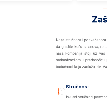
Zaš
Naša stručnost i posvećenost 
da gradite kuću iz snova, reno
naša kompanija stoji uz vas
mehanizacijom i predanošću 
budućnost koju zaslužujete. Va
Stručnost
1
Iskusni stručnjaci posvećen