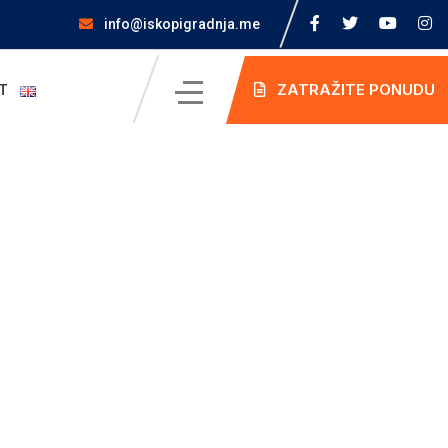
info@iskopigradnja.me
ZATRAŽITE PONUDU
T