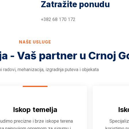
Zatražite ponudu
+382 68 170 172
NAŠE USLUGE
ja - Vaš partner u Crnoj G
i radovi, mehanizacija, izgradnja puteva i objekata
Iskop temelja
Isk
udimo precizne i brze iskope terena
Specijali
sa najnovijom opremom za sigurnu i
koristimo n