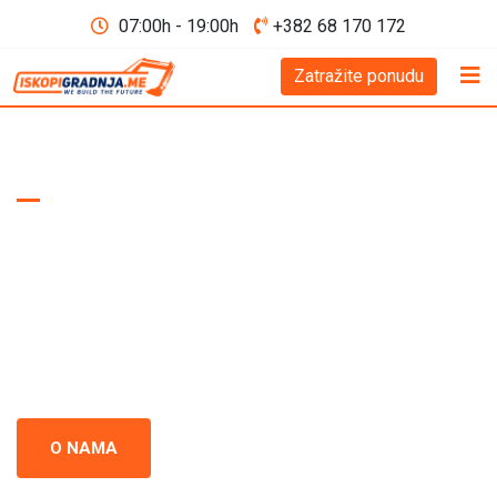
07:00h - 19:00h
+382 68 170 172
Zatražite ponudu
WE BUILD THE FUTURE D.O.O
Iskopi i gradnja
Crna Gora
Iskopi i gradnja u Crnoj Gori - prepoznati kao standard
izvrsnosti u građevinskoj industriji. Naš tim se neprestano
usredsređuje na kvalitet i preciznost u svakom projektu.
O NAMA