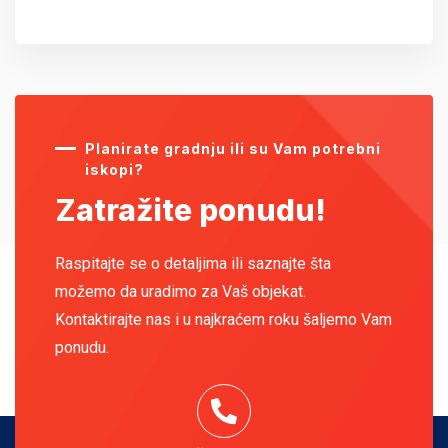
Planirate gradnju ili su Vam potrebni
iskopi?
Zatražite ponudu!
Raspitajte se o detaljima ili saznajte šta
možemo da uradimo za Vaš objekat.
Kontaktirajte nas i u najkraćem roku šaljemo Vam
ponudu.