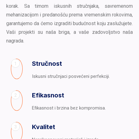
korak. Sa timom iskusnih stručnjaka, savremenom
mehanizacijom i predanošću prema vremenskim rokovima,
garantujemo da ćemo izgraditi budućnost koju zaslužujete.
Vaši projekti su naša briga, a vaše zadovoljstvo naša
nagrada.
Stručnost
1
Iskusni stručnjaci posvećeni perfekciji.
Efikasnost
2
Efikasnost i brzina bez kompromisa.
Kvalitet
3