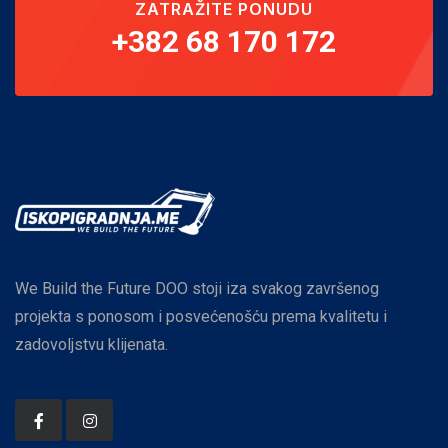
ZATRAŽITE PONUDU
+382 68 170 172
We Build the Future DOO stoji iza svakog završenog
projekta s ponosom i posvećenošću prema kvalitetu i
zadovoljstvu klijenata.