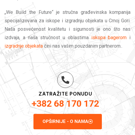
„We Build the Future“ je stručna građevinska kompanija
specijalizovana za iskope i izgradnju objekata u Crnoj Gori.
Naša posvećenost kvalitetu i sigurnosti je ono što nas
izdvaja, a naša stručnost u oblastima
iskopa bagerom
i
izgradnje objekata
čini nas vašim pouzdanim partnerom..
ZATRAŽITE PONUDU
+382 68 170 172
OPŠIRNIJE - O NAMA