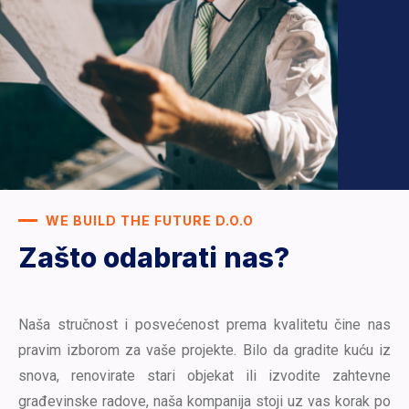
WE BUILD THE FUTURE D.O.O
Zašto odabrati nas?
Naša stručnost i posvećenost prema kvalitetu čine nas
pravim izborom za vaše projekte. Bilo da gradite kuću iz
snova, renovirate stari objekat ili izvodite zahtevne
građevinske radove, naša kompanija stoji uz vas korak po