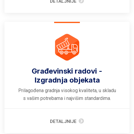
DETALJNIJE
Građevinski radovi -
Izgradnja objekata
Prilagođena gradnja visokog kvaliteta, u skladu
s vašim potrebama i najvišim standardima.
DETALJNIJE