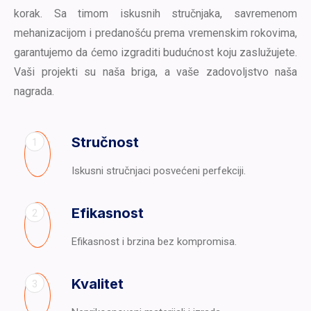
korak. Sa timom iskusnih stručnjaka, savremenom
mehanizacijom i predanošću prema vremenskim rokovima,
garantujemo da ćemo izgraditi budućnost koju zaslužujete.
Vaši projekti su naša briga, a vaše zadovoljstvo naša
nagrada.
Stručnost
1
Iskusni stručnjaci posvećeni perfekciji.
Efikasnost
2
Efikasnost i brzina bez kompromisa.
Kvalitet
3