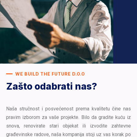
WE BUILD THE FUTURE D.O.O
Zašto odabrati nas?
Naša stručnost i posvećenost prema kvalitetu čine nas
pravim izborom za vaše projekte. Bilo da gradite kuću iz
snova, renovirate stari objekat ili izvodite zahtevne
građevinske radove, naša kompanija stoji uz vas korak po