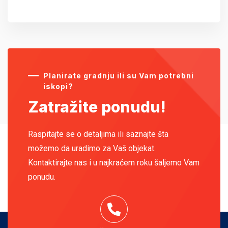
Planirate gradnju ili su Vam potrebni
iskopi?
Zatražite ponudu!
Raspitajte se o detaljima ili saznajte šta
možemo da uradimo za Vaš objekat.
Kontaktirajte nas i u najkraćem roku šaljemo Vam
ponudu.