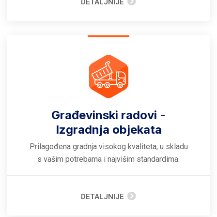
DETALJNIJE
Građevinski radovi -
Izgradnja objekata
Prilagođena gradnja visokog kvaliteta, u skladu
s vašim potrebama i najvišim standardima.
DETALJNIJE