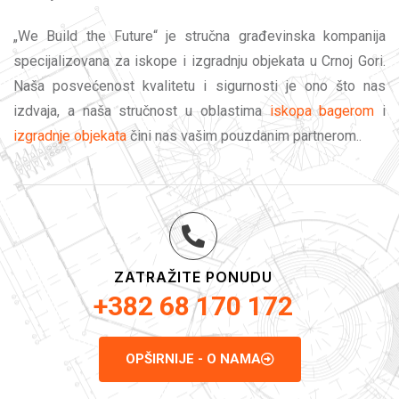
„We Build the Future“ je stručna građevinska kompanija
specijalizovana za iskope i izgradnju objekata u Crnoj Gori.
Naša posvećenost kvalitetu i sigurnosti je ono što nas
izdvaja, a naša stručnost u oblastima
iskopa bagerom
i
izgradnje objekata
čini nas vašim pouzdanim partnerom..
ZATRAŽITE PONUDU
+382 68 170 172
OPŠIRNIJE - O NAMA