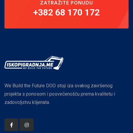
ZATRAŽITE PONUDU
+382 68 170 172
We Build the Future DOO stoji iza svakog završenog
projekta s ponosom i posvećenošću prema kvalitetu i
zadovoljstvu klijenata.