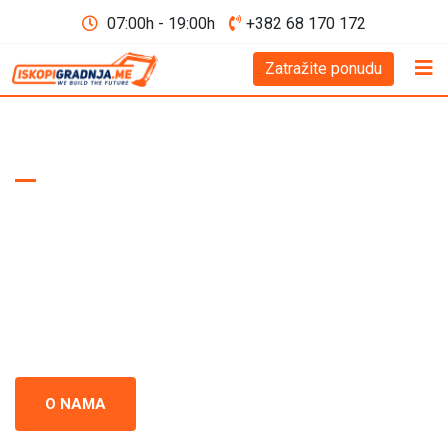
07:00h - 19:00h
+382 68 170 172
Zatražite ponudu
WE BUILD THE FUTURE D.O.O
Iskopi i gradnja
Crna Gora
Iskopi i gradnja u Crnoj Gori - prepoznati kao standard
izvrsnosti u građevinskoj industriji. Naš tim se neprestano
usredsređuje na kvalitet i preciznost u svakom projektu.
O NAMA