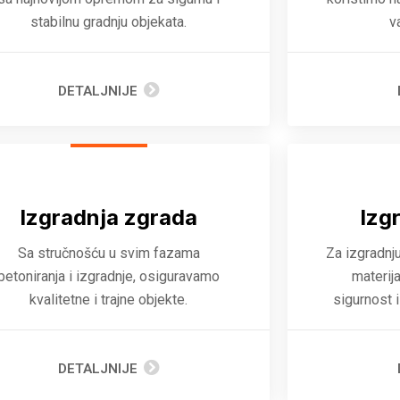
stabilnu gradnju objekata.
v
DETALJNIJE
Izgradnja zgrada
Izg
Sa stručnošću u svim fazama
Za izgradnj
betoniranja i izgradnje, osiguravamo
materij
kvalitetne i trajne objekte.
sigurnost 
DETALJNIJE