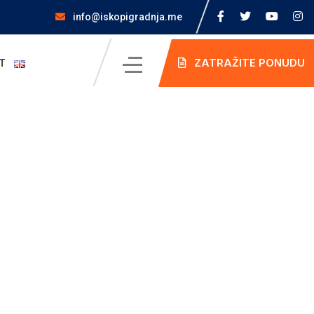
info@iskopigradnja.me
ZATRAŽITE PONUDU
T