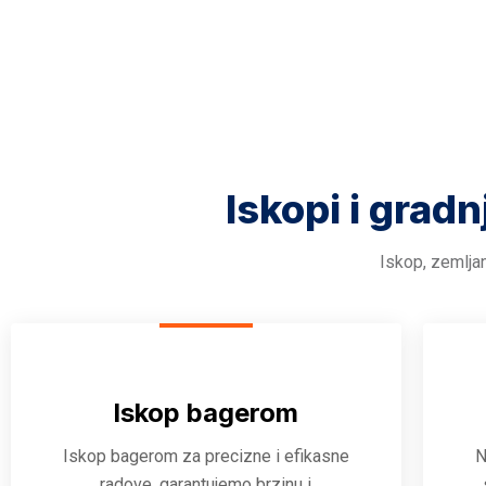
Iskopi i gradn
Iskop, zemljan
Iskop bagerom
Iskop bagerom za precizne i efikasne
N
radove, garantujemo brzinu i