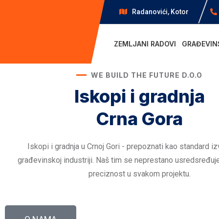
Radanovići, Kotor
ZEMLJANI RADOVI
GRAĐEVIN
WE BUILD THE FUTURE D.O.O
Iskopi i gradnja
Crna Gora
Iskopi i gradnja u Crnoj Gori - prepoznati kao standard iz
građevinskoj industriji. Naš tim se neprestano usredsređuje 
preciznost u svakom projektu.