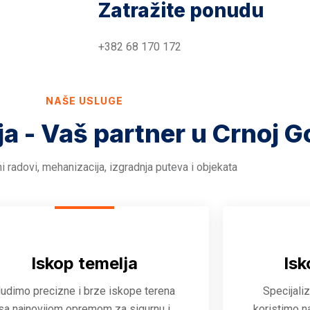
Zatražite ponudu
+382 68 170 172
NAŠE USLUGE
ja - Vaš partner u Crnoj G
i radovi, mehanizacija, izgradnja puteva i objekata
Iskop temelja
Isk
udimo precizne i brze iskope terena
Specijali
sa najnovijom opremom za sigurnu i
koristimo n