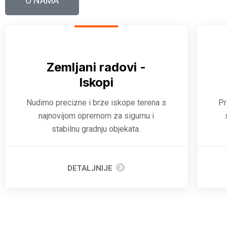
O NAMA
Zemljani radovi -
Iskopi
Nudimo precizne i brze iskope terena s
Pr
najnovijom opremom za sigurnu i
stabilnu gradnju objekata.
DETALJNIJE