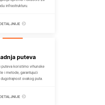
ašu infrastrukturu.
DETALJNIJE
radnja puteva
u puteva koristimo vrhunske
ale i metode, garantujući
i dugotrajnost svakog puta.
DETALJNIJE