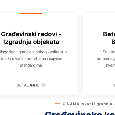
Građevinski radovi -
Bet
Izgradnja objekata
B
ilagođena gradnja visokog kvaliteta, u
Sa str
skladu s vašim potrebama i najvišim
betoniranj
standardima.
kvali
DETALJNIJE
O NAMA Iskopi i gradnja - 