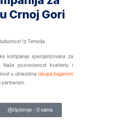
mpanija za
 u Crnoj Gori
Budućnost Iz Temelja
ska kompanija specijalizovana za
. Naša posvećenost kvalitetu i
učnost u oblastima
iskopa bagerom
 partnerom..
Opširnije - O nama