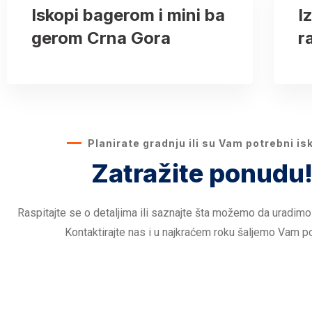
Iskopi bagerom i mini ba
I
gerom Crna Gora
r
Planirate gradnju ili su Vam potrebni is
Zatražite ponudu
Raspitajte se o detaljima ili saznajte šta možemo da uradimo
Kontaktirajte nas i u najkraćem roku šaljemo Vam p