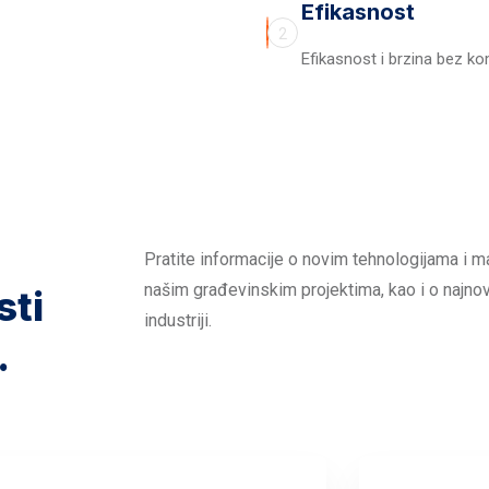
Efikasnost
2
Efikasnost i brzina bez k
Pratite informacije o novim tehnologijama i ma
našim građevinskim projektima, kao i o najno
sti
industriji.
.