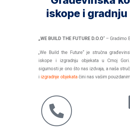
Građevinska ko
iskope i gradnju
„WE BUILD THE FUTURE D.O.O
“ – Gradimo 
„We Build the Future“ je stručna građevin
iskope i izgradnju objekata u Crnoj Gori
sigurnosti je ono što nas izdvaja, a naša str
i
izgradnje objekata
čini nas vašim pouzdanim