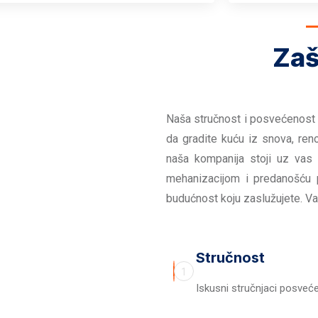
Zaš
Naša stručnost i posvećenost 
da gradite kuću iz snova, reno
naša kompanija stoji uz vas
mehanizacijom i predanošću 
budućnost koju zaslužujete. Va
Stručnost
1
Iskusni stručnjaci posvećen