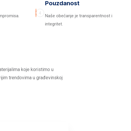
Pouzdanost
4
ompromisa.
Naše obećanje je transparentnost i
integritet.
terijalima koje koristimo u
vijim trendovima u građevinskoj