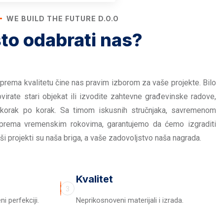
WE BUILD THE FUTURE D.O.O
to odabrati nas?
prema kvalitetu čine nas pravim izborom za vaše projekte. Bilo
virate stari objekat ili izvodite zahtevne građevinske radove,
 korak po korak. Sa timom iskusnih stručnjaka, savremenom
prema vremenskim rokovima, garantujemo da ćemo izgraditi
ši projekti su naša briga, a vaše zadovoljstvo naša nagrada.
Kvalitet
3
i perfekciji.
Neprikosnoveni materijali i izrada.