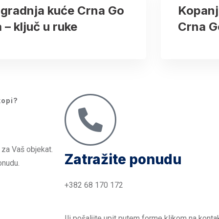
zgradnja kuće Crna Go
Kopanj
a – ključ u ruke
Crna G
kopi?
!
 za Vaš objekat.
Zatražite ponudu
onudu.
+382 68 170 172
Ili pošaljite upit putem forme klikom na kontak