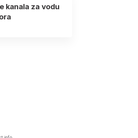
e kanala za vodu
ora
t info.