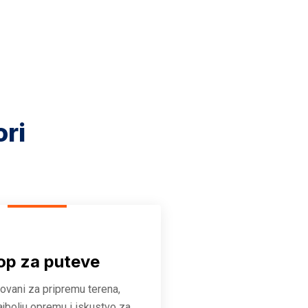
ori
op za puteve
zovani za pripremu terena,
ajbolju opremu i iskustvo za