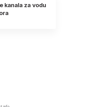
e kanala za vodu
ora
t info.