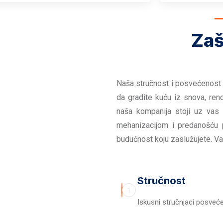
Zaš
Naša stručnost i posvećenost 
da gradite kuću iz snova, reno
naša kompanija stoji uz vas
mehanizacijom i predanošću 
budućnost koju zaslužujete. Va
Stručnost
1
Iskusni stručnjaci posvećen