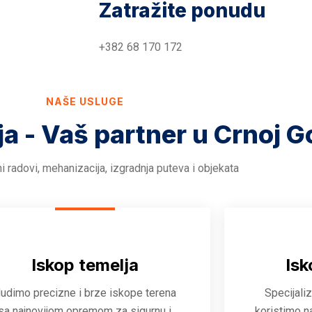
Zatražite ponudu
+382 68 170 172
NAŠE USLUGE
ja - Vaš partner u Crnoj G
i radovi, mehanizacija, izgradnja puteva i objekata
Iskop temelja
Isk
udimo precizne i brze iskope terena
Specijali
sa najnovijom opremom za sigurnu i
koristimo n