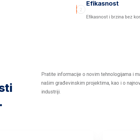
Efikasnost
2
Efikasnost i brzina bez k
Pratite informacije o novim tehnologijama i ma
našim građevinskim projektima, kao i o najno
sti
industriji.
.