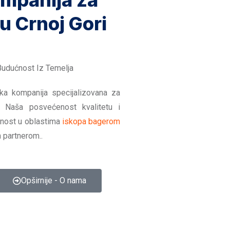
mpanija za
 u Crnoj Gori
Budućnost Iz Temelja
ska kompanija specijalizovana za
. Naša posvećenost kvalitetu i
učnost u oblastima
iskopa bagerom
 partnerom..
Opširnije - O nama