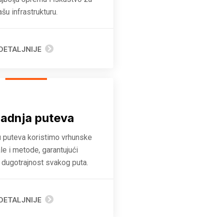
ašu infrastrukturu.
DETALJNIJE
radnja puteva
u puteva koristimo vrhunske
ale i metode, garantujući
i dugotrajnost svakog puta.
DETALJNIJE