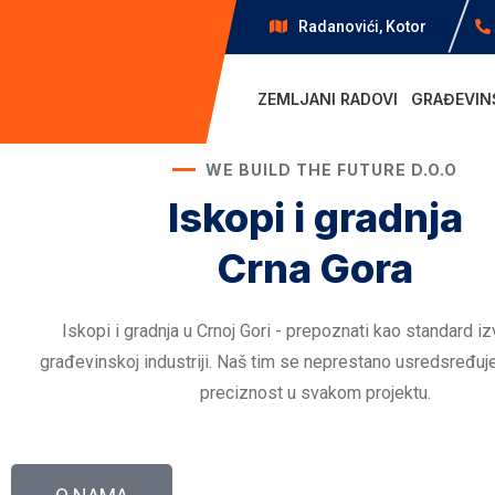
Radanovići, Kotor
ZEMLJANI RADOVI
GRAĐEVIN
WE BUILD THE FUTURE D.O.O
Iskopi i gradnja
Crna Gora
Iskopi i gradnja u Crnoj Gori - prepoznati kao standard iz
građevinskoj industriji. Naš tim se neprestano usredsređuje 
preciznost u svakom projektu.