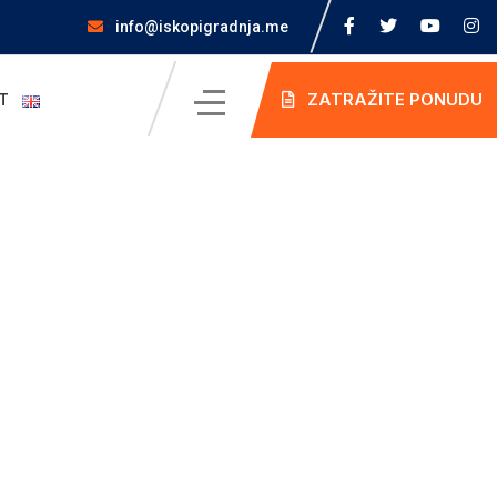
info@iskopigradnja.me
ZATRAŽITE PONUDU
T