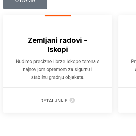
O NAMA
Zemljani radovi -
Iskopi
Nudimo precizne i brze iskope terena s
Pr
najnovijom opremom za sigurnu i
stabilnu gradnju objekata.
DETALJNIJE