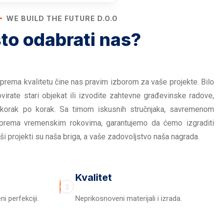
WE BUILD THE FUTURE D.O.O
to odabrati nas?
prema kvalitetu čine nas pravim izborom za vaše projekte. Bilo
virate stari objekat ili izvodite zahtevne građevinske radove,
 korak po korak. Sa timom iskusnih stručnjaka, savremenom
prema vremenskim rokovima, garantujemo da ćemo izgraditi
ši projekti su naša briga, a vaše zadovoljstvo naša nagrada.
Kvalitet
3
i perfekciji.
Neprikosnoveni materijali i izrada.