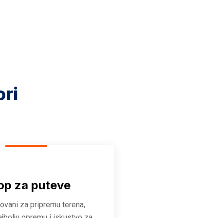
ori
op za puteve
zovani za pripremu terena,
ajbolju opremu i iskustvo za