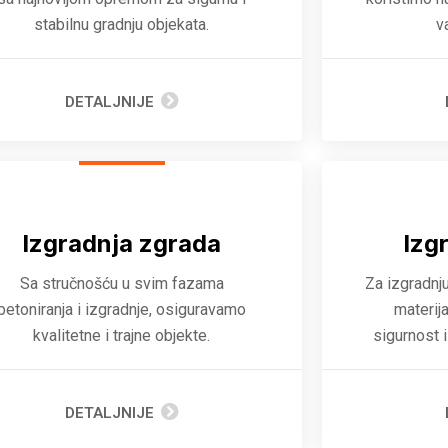
stabilnu gradnju objekata.
v
DETALJNIJE
Izgradnja zgrada
Izg
Sa stručnošću u svim fazama
Za izgradnj
betoniranja i izgradnje, osiguravamo
materij
kvalitetne i trajne objekte.
sigurnost 
DETALJNIJE