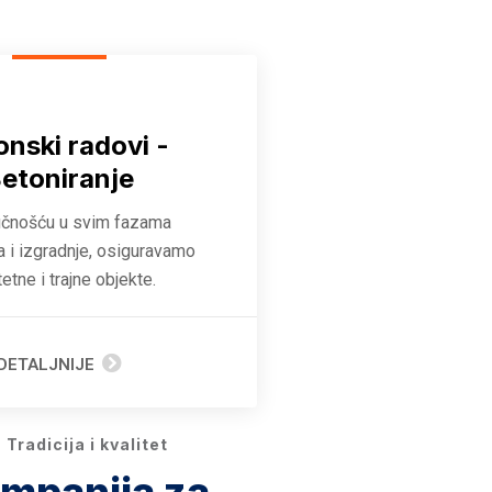
onski radovi -
etoniranje
učnošću u svim fazama
a i izgradnje, osiguravamo
tetne i trajne objekte.
DETALJNIJE
Tradicija i kvalitet