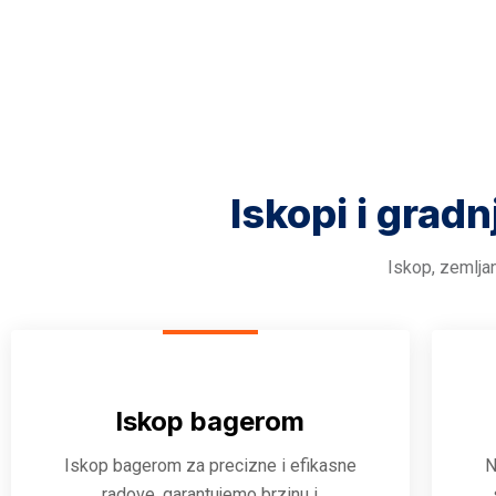
Iskopi i gradn
Iskop, zemljan
Iskop bagerom
Iskop bagerom za precizne i efikasne
N
radove, garantujemo brzinu i