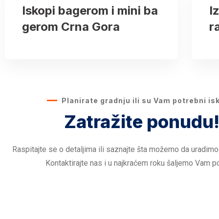
Iskopi bagerom i mini ba
I
gerom Crna Gora
r
Planirate gradnju ili su Vam potrebni is
Zatražite ponudu
Raspitajte se o detaljima ili saznajte šta možemo da uradimo
Kontaktirajte nas i u najkraćem roku šaljemo Vam p