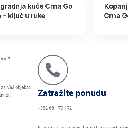
zgradnja kuće Crna Go
Kopanj
a – ključ u ruke
Crna G
kopi?
!
 za Vaš objekat.
Zatražite ponudu
onudu.
+382 68 170 172
Ili pošaljite upit putem forme klikom na kontak