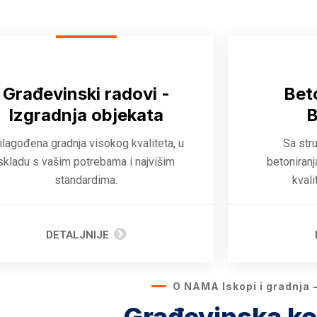
Građevinski radovi -
Bet
Izgradnja objekata
B
ilagođena gradnja visokog kvaliteta, u
Sa str
skladu s vašim potrebama i najvišim
betoniranj
standardima.
kvali
DETALJNIJE
O NAMA Iskopi i gradnja - 