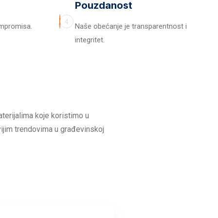
Pouzdanost
4
ompromisa.
Naše obećanje je transparentnost i
integritet.
terijalima koje koristimo u
vijim trendovima u građevinskoj