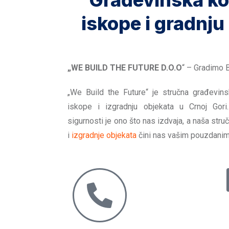
Građevinska ko
iskope i gradnju
„WE BUILD THE FUTURE D.O.O
“ – Gradimo 
„We Build the Future“ je stručna građevin
iskope i izgradnju objekata u Crnoj Gori
sigurnosti je ono što nas izdvaja, a naša str
i
izgradnje objekata
čini nas vašim pouzdanim