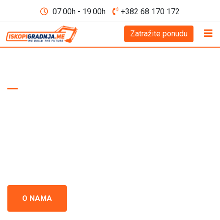
07:00h - 19:00h
+382 68 170 172
Zatražite ponudu
WE BUILD THE FUTURE D.O.O
Iskopi i gradnja
Crna Gora
Iskopi i gradnja u Crnoj Gori - prepoznati kao standard
izvrsnosti u građevinskoj industriji. Naš tim se neprestano
usredsređuje na kvalitet i preciznost u svakom projektu.
O NAMA