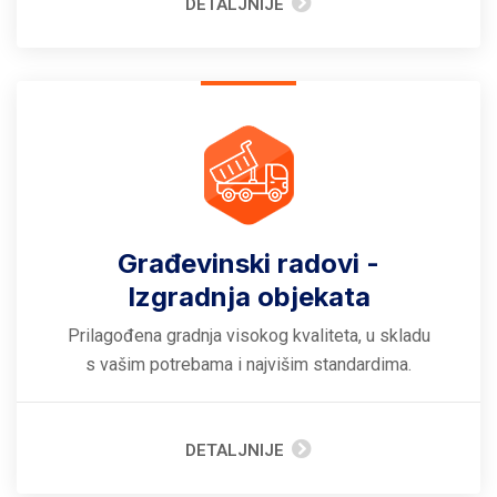
DETALJNIJE
Građevinski radovi -
Izgradnja objekata
Prilagođena gradnja visokog kvaliteta, u skladu
s vašim potrebama i najvišim standardima.
DETALJNIJE