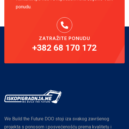
ponudu.
ZATRAŽITE PONUDU
+382 68 170 172
We Build the Future DOO stoji iza svakog završenog
projekta s ponosom i posvećenošću prema kvalitetu i