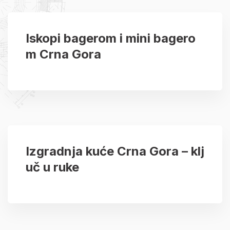
Iskopi bagerom i mini bagero
m Crna Gora
Izgradnja kuće Crna Gora – klj
uč u ruke