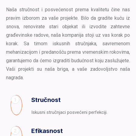
Naša stručnost i posvećenost prema kvalitetu čine nas
pravim izborom za vaše projekte. Bilo da gradite kuću iz
snova, renovirate stari objekat ili izvodite zahtevne
građevinske radove, naša kompanija stoji uz vas korak po
korak. Sa timom iskusnih stručnjaka, savremenom
mehanizacijom i predanošću prema vremenskim rokovima,
garantujemo da ćemo izgraditi budućnost koju zaslužujete.
Vaši projekti su naša briga, a vaše zadovoljstvo naša
nagrada.
Stručnost
1
Iskusni stručnjaci posvećeni perfekciji.
Efikasnost
2