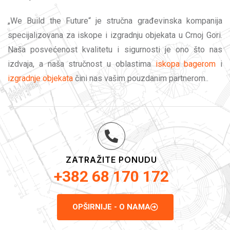
„We Build the Future“ je stručna građevinska kompanija
specijalizovana za iskope i izgradnju objekata u Crnoj Gori.
Naša posvećenost kvalitetu i sigurnosti je ono što nas
izdvaja, a naša stručnost u oblastima
iskopa bagerom
i
izgradnje objekata
čini nas vašim pouzdanim partnerom..
ZATRAŽITE PONUDU
+382 68 170 172
OPŠIRNIJE - O NAMA