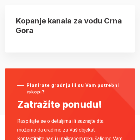
Kopanje kanala za vodu Crna
Gora
Planirate gradnju ili su Vam potrebni
iskopi?
Zatražite ponudu!
Raspitajte se o detaljima ili saznajte šta
možemo da uradimo za Vaš objekat.
Kontaktirajte nas i u najkraćem roku šaljemo Vam