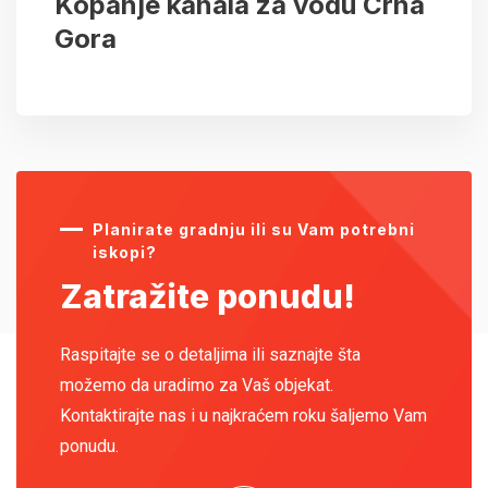
Kopanje kanala za vodu Crna
Gora
Planirate gradnju ili su Vam potrebni
iskopi?
Zatražite ponudu!
Raspitajte se o detaljima ili saznajte šta
možemo da uradimo za Vaš objekat.
Kontaktirajte nas i u najkraćem roku šaljemo Vam
ponudu.