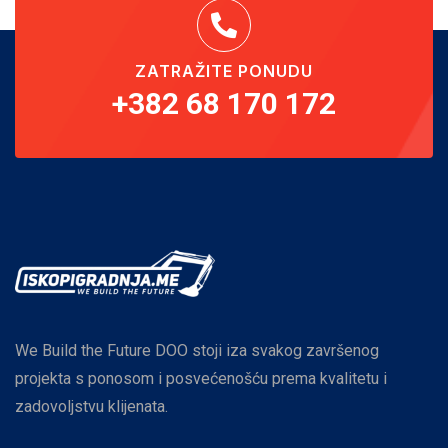
ZATRAŽITE PONUDU
+382 68 170 172
We Build the Future DOO stoji iza svakog završenog
projekta s ponosom i posvećenošću prema kvalitetu i
zadovoljstvu klijenata.