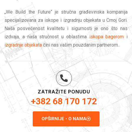
„We Build the Future“ je stručna građevinska kompanija
specijalizovana za iskope i izgradnju objekata u Crnoj Gori.
Naša posvećenost kvalitetu i sigurnosti je ono što nas
izdvaja, a naša stručnost u oblastima
iskopa bagerom
i
izgradnje objekata
čini nas vašim pouzdanim partnerom..
ZATRAŽITE PONUDU
+382 68 170 172
OPŠIRNIJE - O NAMA