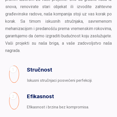
snova, renovirate stari objekat ili izvodite zahtevne
građevinske radove, naša kompanija stoji uz vas korak po
korak. Sa timom iskusnih stručnjaka, savremenom
mehanizacijom i predanošću prema vremenskim rokovima,
garantujemo da ćemo izgraditi budućnost koju zaslužujete.
Vaši projekti su naša briga, a vaše zadovoljstvo naša
nagrada.
Stručnost
1
Iskusni stručnjaci posvećeni perfekciji.
Efikasnost
2
Efikasnost i brzina bez kompromisa.