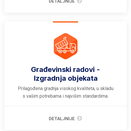
DETALJNIJE
Građevinski radovi -
Izgradnja objekata
Prilagođena gradnja visokog kvaliteta, u skladu
s vašim potrebama i najvišim standardima.
DETALJNIJE