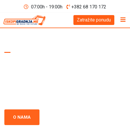
07:00h - 19:00h
+382 68 170 172
Zatražite ponudu
WE BUILD THE FUTURE D.O.O
Iskopi i gradnja
Crna Gora
Iskopi i gradnja u Crnoj Gori - prepoznati kao standard
izvrsnosti u građevinskoj industriji. Naš tim se neprestano
usredsređuje na kvalitet i preciznost u svakom projektu.
O NAMA