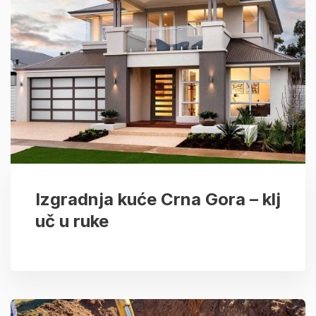
Izgradnja kuće Crna Gora – klj
uč u ruke