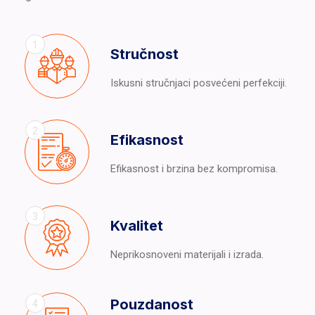
1
Stručnost
Iskusni stručnjaci posvećeni perfekciji.
2
Efikasnost
Efikasnost i brzina bez kompromisa.
3
Kvalitet
Neprikosnoveni materijali i izrada.
Pouzdanost
4