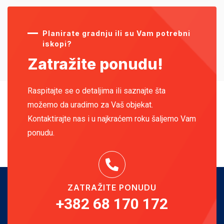
Planirate gradnju ili su Vam potrebni
iskopi?
Zatražite ponudu!
Raspitajte se o detaljima ili saznajte šta
možemo da uradimo za Vaš objekat.
Kontaktirajte nas i u najkraćem roku šaljemo Vam
ponudu.
ZATRAŽITE PONUDU
+382 68 170 172