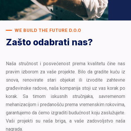
WE BUILD THE FUTURE D.O.O
Zašto odabrati nas?
Naša stručnost i posvećenost prema kvalitetu čine nas
pravim izborom za vaše projekte. Bilo da gradite kuću iz
snova, renovirate stari objekat ili izvodite zahtevne
građevinske radove, naša kompanija stoji uz vas korak po
korak. Sa timom iskusnih stručnjaka, savremenom
mehanizacijom i predanošću prema vremenskim rokovima,
garantujemo da ćemo izgraditi budućnost koju zaslužujete.
Vaši projekti su naša briga, a vaše zadovoljstvo naša
nagrada.