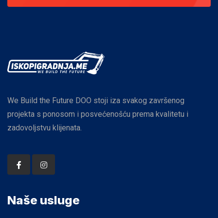
We Build the Future DOO stoji iza svakog završenog
projekta s ponosom i posvećenošću prema kvalitetu i
zadovoljstvu klijenata.
Naše usluge