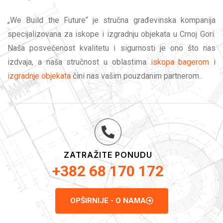
„We Build the Future“ je stručna građevinska kompanija
specijalizovana za iskope i izgradnju objekata u Crnoj Gori.
Naša posvećenost kvalitetu i sigurnosti je ono što nas
izdvaja, a naša stručnost u oblastima
iskopa bagerom
i
izgradnje objekata
čini nas vašim pouzdanim partnerom..
ZATRAŽITE PONUDU
+382 68 170 172
OPŠIRNIJE - O NAMA