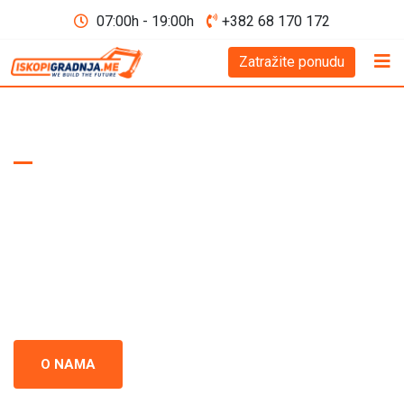
07:00h - 19:00h
+382 68 170 172
Zatražite ponudu
WE BUILD THE FUTURE D.O.O
Iskopi i gradnja
Crna Gora
Iskopi i gradnja u Crnoj Gori - prepoznati kao standard
izvrsnosti u građevinskoj industriji. Naš tim se neprestano
usredsređuje na kvalitet i preciznost u svakom projektu.
O NAMA