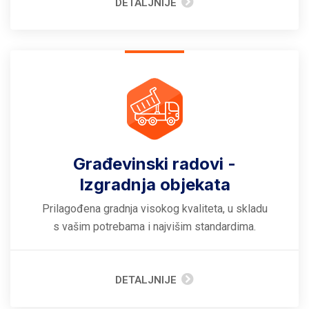
DETALJNIJE
Građevinski radovi -
Izgradnja objekata
Prilagođena gradnja visokog kvaliteta, u skladu
s vašim potrebama i najvišim standardima.
DETALJNIJE