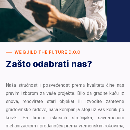
WE BUILD THE FUTURE D.O.O
Zašto odabrati nas?
Naša stručnost i posvećenost prema kvalitetu čine nas
pravim izborom za vaše projekte. Bilo da gradite kuću iz
snova, renovirate stari objekat ili izvodite zahtevne
građevinske radove, naša kompanija stoji uz vas korak po
korak. Sa timom iskusnih stručnjaka, savremenom
mehanizacijom i predanošću prema vremenskim rokovima,