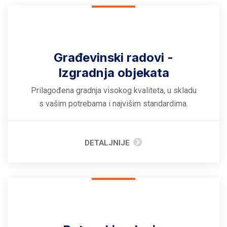
Građevinski radovi -
Izgradnja objekata
Prilagođena gradnja visokog kvaliteta, u skladu
s vašim potrebama i najvišim standardima.
DETALJNIJE