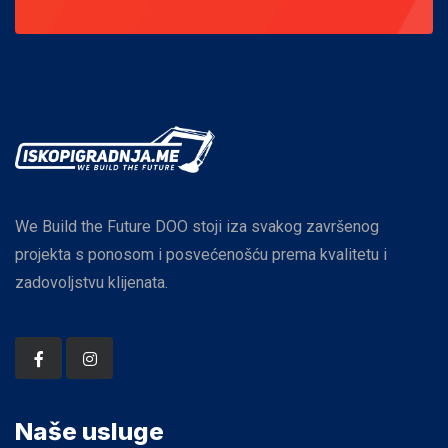
We Build the Future DOO stoji iza svakog završenog
projekta s ponosom i posvećenošću prema kvalitetu i
zadovoljstvu klijenata.
Naše usluge