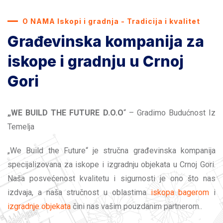
O NAMA Iskopi i gradnja - Tradicija i kvalitet
Građevinska kompanija za
iskope i gradnju u Crnoj
Gori
„WE BUILD THE FUTURE D.O.O
“ – Gradimo Budućnost Iz
Temelja
„We Build the Future“ je stručna građevinska kompanija
specijalizovana za iskope i izgradnju objekata u Crnoj Gori.
Naša posvećenost kvalitetu i sigurnosti je ono što nas
izdvaja, a naša stručnost u oblastima
iskopa bagerom
i
izgradnje objekata
čini nas vašim pouzdanim partnerom..