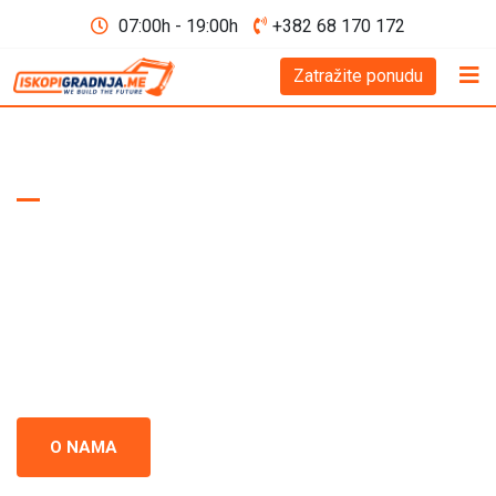
07:00h - 19:00h
+382 68 170 172
Zatražite ponudu
WE BUILD THE FUTURE D.O.O
Iskopi i gradnja
Crna Gora
Iskopi i gradnja u Crnoj Gori - prepoznati kao standard
izvrsnosti u građevinskoj industriji. Naš tim se neprestano
usredsređuje na kvalitet i preciznost u svakom projektu.
O NAMA