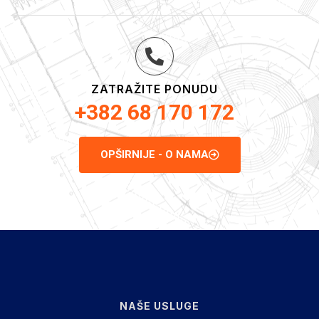
ZATRAŽITE PONUDU
+382 68 170 172
OPŠIRNIJE - O NAMA
NAŠE USLUGE