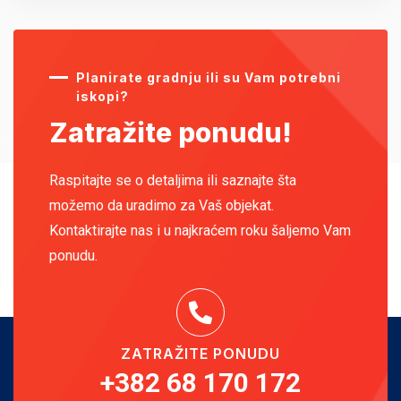
Planirate gradnju ili su Vam potrebni
iskopi?
Zatražite ponudu!
Raspitajte se o detaljima ili saznajte šta
možemo da uradimo za Vaš objekat.
Kontaktirajte nas i u najkraćem roku šaljemo Vam
ponudu.
ZATRAŽITE PONUDU
+382 68 170 172