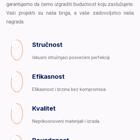
garantujemo da ćemo izgraditi budućnost koju zaslužujete.
Vaši projekti su naša briga, a vaše zadovoljstvo naša
nagrada.
Stručnost
1
Iskusni stručnjaci posvećeni perfekciji.
Efikasnost
2
Efikasnost i brzina bez kompromisa.
Kvalitet
3
Neprikosnoveni materijali i izrada.