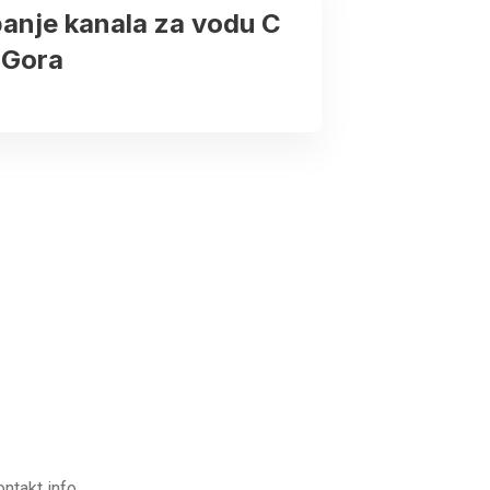
anje kanala za vodu C
 Gora
ontakt info.