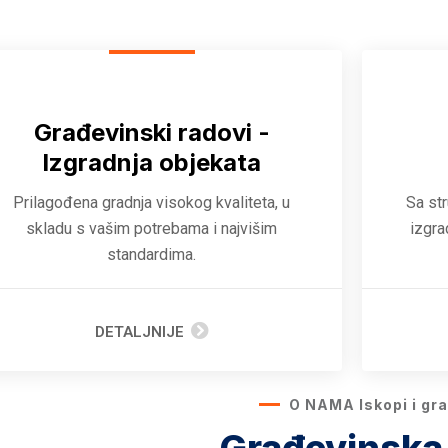
Građevinski radovi -
Izgradnja objekata
Prilagođena gradnja visokog kvaliteta, u
Sa st
skladu s vašim potrebama i najvišim
izgra
standardima.
DETALJNIJE
O NAMA Iskopi i grad