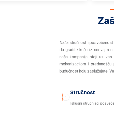
Zaš
Naša stručnost i posvećenost 
da gradite kuću iz snova, reno
naša kompanija stoji uz vas
mehanizacijom i predanošću 
budućnost koju zaslužujete. Va
Stručnost
1
Iskusni stručnjaci posvećen