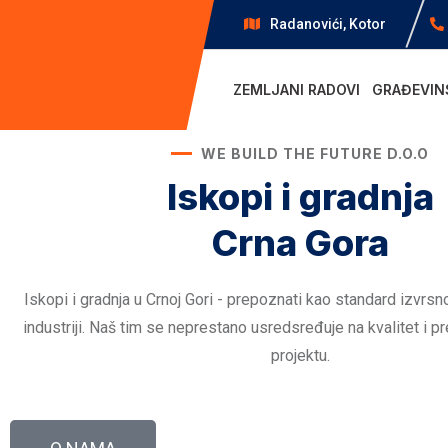
Radanovići, Kotor
ZEMLJANI RADOVI
GRAĐEVIN
WE BUILD THE FUTURE D.O.O
Iskopi i gradnja
Crna Gora
Iskopi i gradnja u Crnoj Gori - prepoznati kao standard izvrsn
industriji. Naš tim se neprestano usredsređuje na kvalitet i 
projektu.