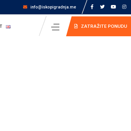
info@iskopigradnja.me
ZATRAŽITE PONUDU
T