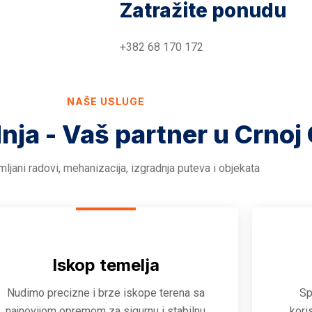
Zatražite ponudu
+382 68 170 172
NAŠE USLUGE
dnja - Vaš partner u Crnoj 
ljani radovi, mehanizacija, izgradnja puteva i objekata
Iskop temelja
Nudimo precizne i brze iskope terena sa
Sp
najnovijom opremom za sigurnu i stabilnu
kori