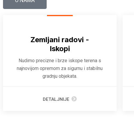
O NAMA
Zemljani radovi -
Iskopi
Nudimo precizne i brze iskope terena s
najnovijom opremom za sigurnu i stabilnu
gradnju objekata.
DETALJNIJE