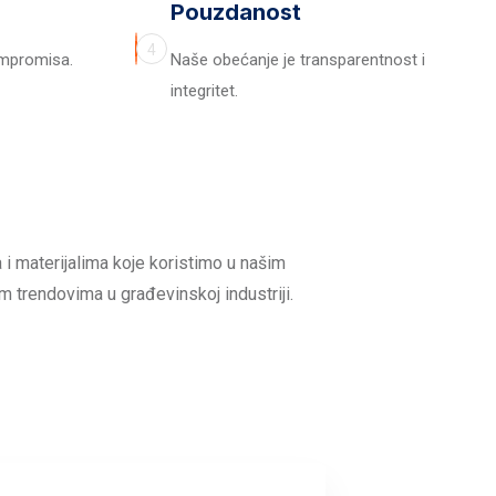
Pouzdanost
4
ompromisa.
Naše obećanje je transparentnost i
integritet.
 i materijalima koje koristimo u našim
m trendovima u građevinskoj industriji.