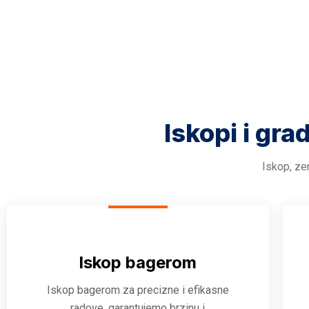
Iskopi i gra
Iskop, zem
Iskop bagerom
Iskop bagerom za precizne i efikasne
radove, garantujemo brzinu i