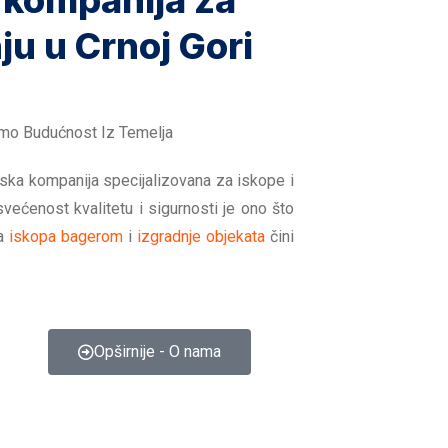
 kompanija za
ju u Crnoj Gori
imo Budućnost Iz Temelja
nska kompanija specijalizovana za iskope i
svećenost kvalitetu i sigurnosti je ono što
ma
iskopa bagerom
i
izgradnje objekata
čini
Opširnije - O nama