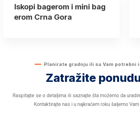
Iskopi bagerom i mini bag
erom Crna Gora
Planirate gradnju ili su Vam potrebni 
Zatražite ponudu
Raspitajte se o detaljima ili saznajte šta možemo da uradi
Kontaktirajte nas i u najkraćem roku šaljemo Vam