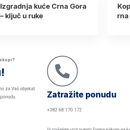
Izgradnja kuće Crna Gora
Kop
– ključ u ruke
rna
iskopi?
!
mo za Vaš objekat.
Zatražite ponudu
 ponudu.
+382 68 170 172
Ili pošaljite upit putem forme klikom na k