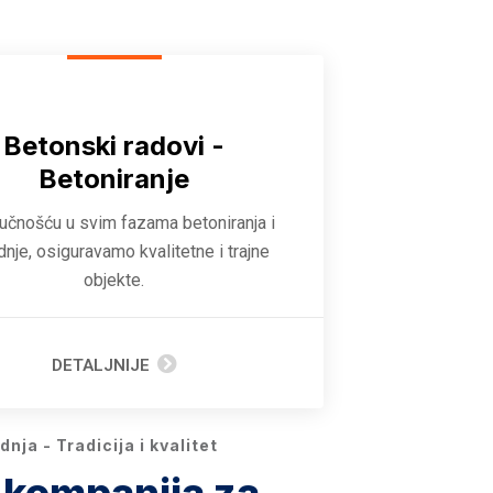
Betonski radovi -
Betoniranje
ručnošću u svim fazama betoniranja i
dnje, osiguravamo kvalitetne i trajne
objekte.
DETALJNIJE
nja - Tradicija i kvalitet