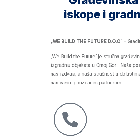
Građevinska
iskope i gradn
„WE BUILD THE FUTURE D.O.O
“ – Grad
„We Build the Future“ je stručna građevi
izgradnju objekata u Crnoj Gori. Naša po
nas izdvaja, a naša stručnost u oblasti
nas vašim pouzdanim partnerom..