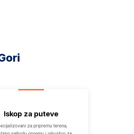
Gori
Iskop za puteve
ecijalizovani za pripremu terena,
stimo najbolju opremu i iskustvo za