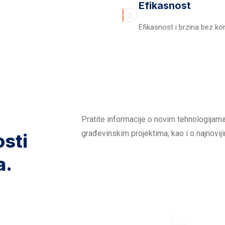
Efikasnost
2
Efikasnost i brzina bez k
Pratite informacije o novim tehnologijama
građevinskim projektima, kao i o najnoviji
osti
a.