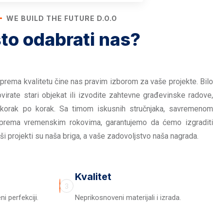
WE BUILD THE FUTURE D.O.O
to odabrati nas?
prema kvalitetu čine nas pravim izborom za vaše projekte. Bilo
virate stari objekat ili izvodite zahtevne građevinske radove,
 korak po korak. Sa timom iskusnih stručnjaka, savremenom
prema vremenskim rokovima, garantujemo da ćemo izgraditi
ši projekti su naša briga, a vaše zadovoljstvo naša nagrada.
Kvalitet
3
i perfekciji.
Neprikosnoveni materijali i izrada.