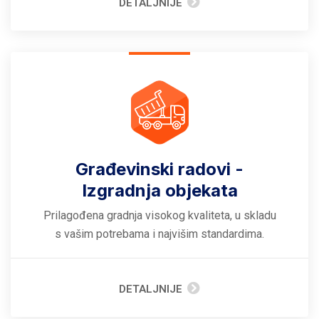
DETALJNIJE
Građevinski radovi -
Izgradnja objekata
Prilagođena gradnja visokog kvaliteta, u skladu
s vašim potrebama i najvišim standardima.
DETALJNIJE