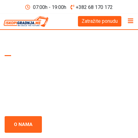
07:00h - 19:00h
+382 68 170 172
Zatražite ponudu
WE BUILD THE FUTURE D.O.O
Iskopi i gradnja
Crna Gora
Iskopi i gradnja u Crnoj Gori - prepoznati kao standard
izvrsnosti u građevinskoj industriji. Naš tim se neprestano
usredsređuje na kvalitet i preciznost u svakom projektu.
O NAMA