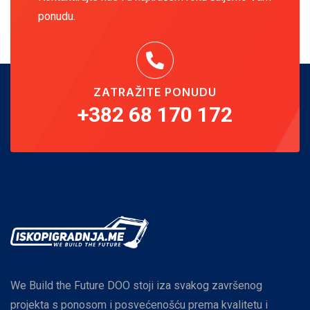
ponudu.
ZATRAŽITE PONUDU
+382 68 170 172
We Build the Future DOO stoji iza svakog završenog
projekta s ponosom i posvećenošću prema kvalitetu i