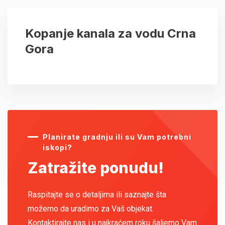
Kopanje kanala za vodu Crna
Gora
Planirate gradnju ili su Vam potrebni
iskopi?
Zatražite ponudu!
Raspitajte se o detaljima ili saznajte šta
možemo da uradimo za Vaš objekat.
Kontaktirajte nas i u najkraćem roku šaljemo Vam