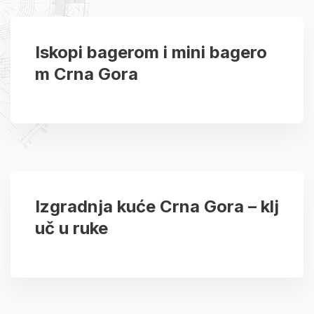
Iskopi bagerom i mini bagero
m Crna Gora
Izgradnja kuće Crna Gora – klj
uč u ruke