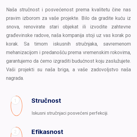
Naša stručnost i posvećenost prema kvalitetu čine nas
pravim izborom za vaše projekte. Bilo da gradite kuću iz
snova, renovirate stari objekat ili izvodite zahtevne
građevinske radove, naša kompanija stoji uz vas korak po
korak. Sa timom iskusnih stručnjaka, savremenom
mehanizacijom i predanošću prema vremenskim rokovima,
garantujemo da ćemo izgraditi budućnost koju zaslužujete.
Vaši projekti su naša briga, a vaše zadovoljstvo naša
nagrada.
Stručnost
1
Iskusni stručnjaci posvećeni perfekciji.
Efikasnost
2