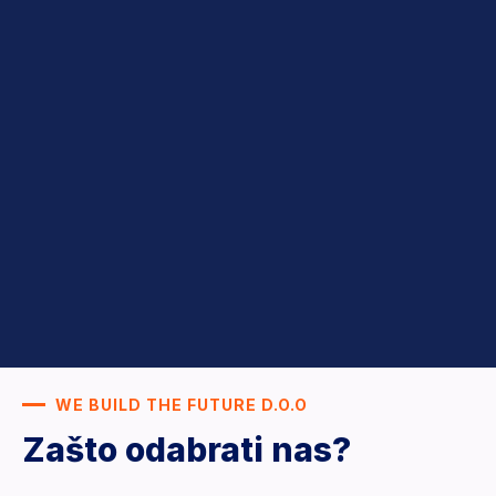
WE BUILD THE FUTURE D.O.O
Zašto odabrati nas?