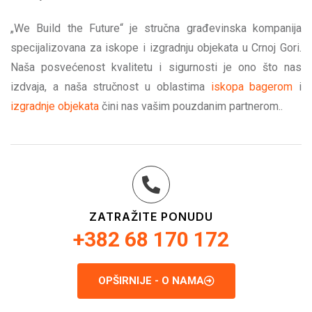
„We Build the Future“ je stručna građevinska kompanija
specijalizovana za iskope i izgradnju objekata u Crnoj Gori.
Naša posvećenost kvalitetu i sigurnosti je ono što nas
izdvaja, a naša stručnost u oblastima
iskopa bagerom
i
izgradnje objekata
čini nas vašim pouzdanim partnerom..
ZATRAŽITE PONUDU
+382 68 170 172
OPŠIRNIJE - O NAMA