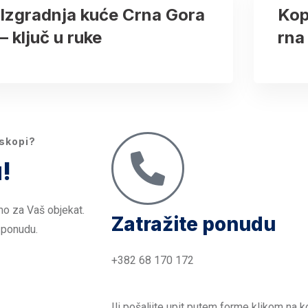
Izgradnja kuće Crna Gora
Kop
– ključ u ruke
rna
iskopi?
!
mo za Vaš objekat.
Zatražite ponudu
 ponudu.
+382 68 170 172
Ili pošaljite upit putem forme klikom na k