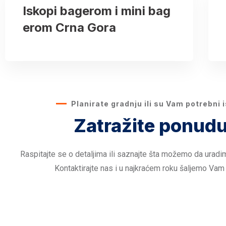
Iskopi bagerom i mini bag
erom Crna Gora
Planirate gradnju ili su Vam potrebni 
Zatražite ponudu
Raspitajte se o detaljima ili saznajte šta možemo da uradi
Kontaktirajte nas i u najkraćem roku šaljemo Vam