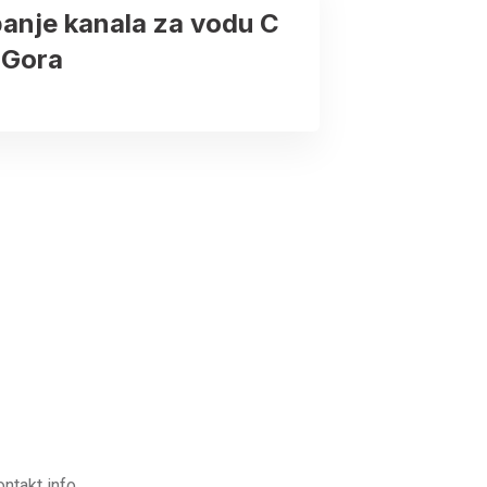
anje kanala za vodu C
 Gora
ontakt info.