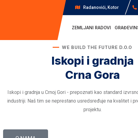
Radanovići, Kotor
ZEMLJANI RADOVI
GRAĐEVIN
WE BUILD THE FUTURE D.O.O
Iskopi i gradnja
Crna Gora
Iskopi i gradnja u Crnoj Gori - prepoznati kao standard izvrsn
industriji. Naš tim se neprestano usredsređuje na kvalitet i 
projektu.