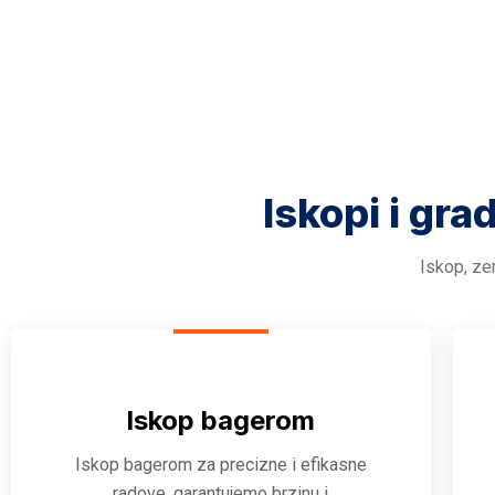
Iskopi i gra
Iskop, zem
Iskop bagerom
Iskop bagerom za precizne i efikasne
radove, garantujemo brzinu i