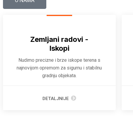
O NAMA
Zemljani radovi -
Iskopi
Nudimo precizne i brze iskope terena s
najnovijom opremom za sigurnu i stabilnu
gradnju objekata.
DETALJNIJE