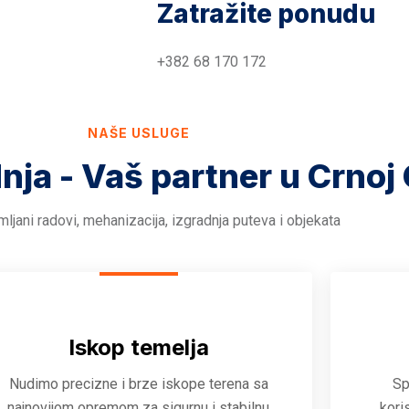
Zatražite ponudu
+382 68 170 172
NAŠE USLUGE
dnja - Vaš partner u Crnoj 
ljani radovi, mehanizacija, izgradnja puteva i objekata
Iskop temelja
Nudimo precizne i brze iskope terena sa
Sp
najnovijom opremom za sigurnu i stabilnu
kori