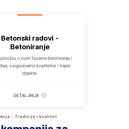
Betonski radovi -
Betoniranje
ručnošću u svim fazama betoniranja i
dnje, osiguravamo kvalitetne i trajne
objekte.
DETALJNIJE
nja - Tradicija i kvalitet