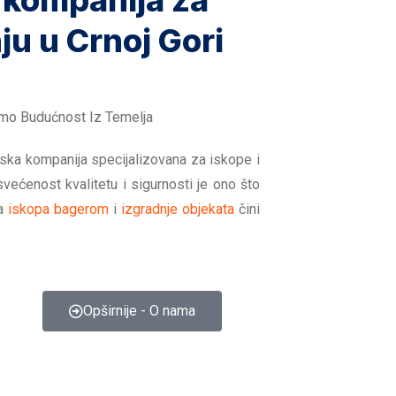
 kompanija za
ju u Crnoj Gori
imo Budućnost Iz Temelja
nska kompanija specijalizovana za iskope i
svećenost kvalitetu i sigurnosti je ono što
ma
iskopa bagerom
i
izgradnje objekata
čini
Opširnije - O nama