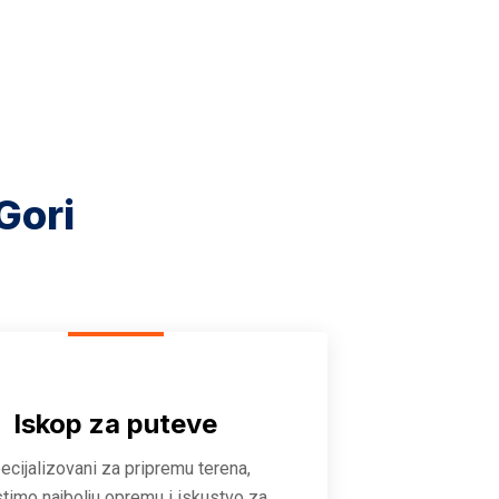
Gori
Iskop za puteve
ecijalizovani za pripremu terena,
stimo najbolju opremu i iskustvo za