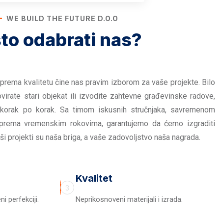
WE BUILD THE FUTURE D.O.O
to odabrati nas?
prema kvalitetu čine nas pravim izborom za vaše projekte. Bilo
virate stari objekat ili izvodite zahtevne građevinske radove,
 korak po korak. Sa timom iskusnih stručnjaka, savremenom
prema vremenskim rokovima, garantujemo da ćemo izgraditi
ši projekti su naša briga, a vaše zadovoljstvo naša nagrada.
Kvalitet
3
i perfekciji.
Neprikosnoveni materijali i izrada.