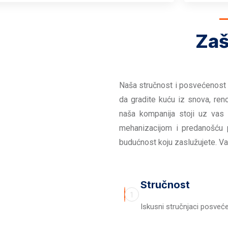
Zaš
Naša stručnost i posvećenost 
da gradite kuću iz snova, reno
naša kompanija stoji uz vas
mehanizacijom i predanošću 
budućnost koju zaslužujete. Va
Stručnost
1
Iskusni stručnjaci posvećen