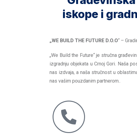
Građevinska
iskope i gradn
„WE BUILD THE FUTURE D.O.O
“ – Grad
„We Build the Future“ je stručna građevi
izgradnju objekata u Crnoj Gori. Naša po
nas izdvaja, a naša stručnost u oblasti
nas vašim pouzdanim partnerom..