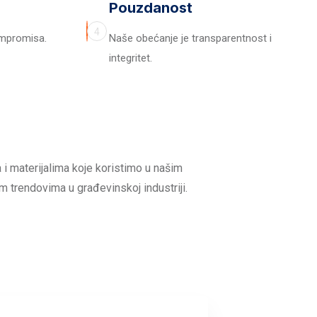
Pouzdanost
4
ompromisa.
Naše obećanje je transparentnost i
integritet.
 i materijalima koje koristimo u našim
m trendovima u građevinskoj industriji.