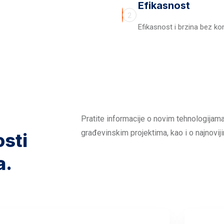
Efikasnost
2
Efikasnost i brzina bez k
Pratite informacije o novim tehnologijama
građevinskim projektima, kao i o najnoviji
osti
a.