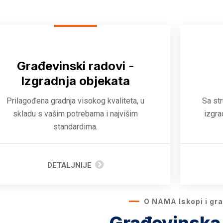
Građevinski radovi -
Izgradnja objekata
Prilagođena gradnja visokog kvaliteta, u
Sa st
skladu s vašim potrebama i najvišim
izgra
standardima.
DETALJNIJE
O NAMA Iskopi i grad