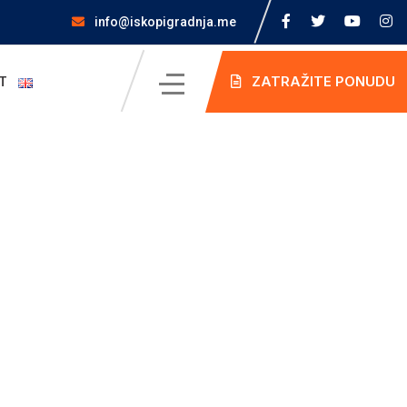
info@iskopigradnja.me
ZATRAŽITE PONUDU
T