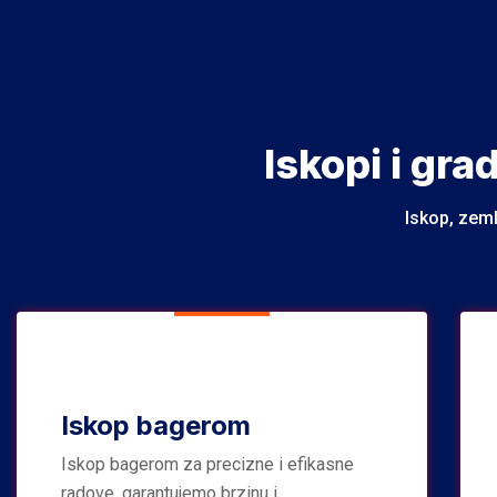
Iskopi i gra
Iskop, zeml
Iskop bagerom
Iskop bagerom za precizne i efikasne
radove, garantujemo brzinu i