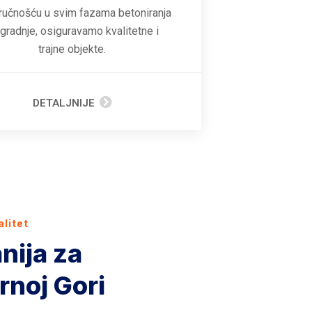
ručnošću u svim fazama betoniranja
zgradnje, osiguravamo kvalitetne i
trajne objekte.
DETALJNIJE
alitet
nija za
rnoj Gori