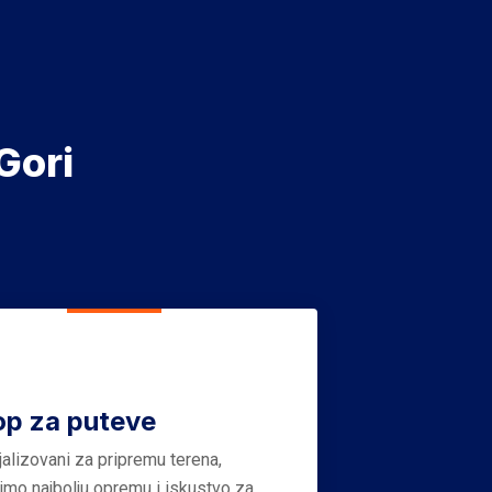
Gori
op za puteve
jalizovani za pripremu terena,
timo najbolju opremu i iskustvo za