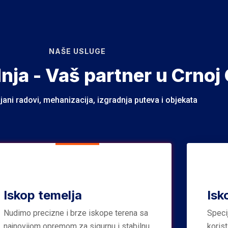
NAŠE USLUGE
dnja - Vaš partner u Crnoj 
jani radovi, mehanizacija, izgradnja puteva i objekata
Iskop temelja
Isk
Nudimo precizne i brze iskope terena sa
Speci
najnovijom opremom za sigurnu i stabilnu
koris