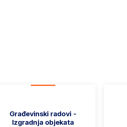
a
ti u građevinskoj industriji. Naš tim se neprestano usredsređuje n
Građevinski radovi -
Izgradnja objekata