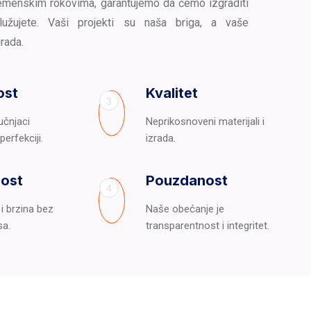
menskim rokovima, garantujemo da ćemo izgraditi
lužujete. Vaši projekti su naša briga, a vaše
rada.
ost
Kvalitet
3
učnjaci
Neprikosnoveni materijali i
erfekciji.
izrada.
nost
Pouzdanost
4
i brzina bez
Naše obećanje je
a.
transparentnost i integritet.