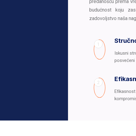
predanošću prema vre
budućnost koju zas
zadovoljstvo naša nag
Stručn
1
Iskusni str
posvećeni p
Efikas
2
Efikasnost 
kompromis