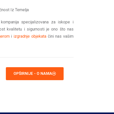
ćnost Iz Temelja
 kompanija specijalizovana za iskope i
st kvalitetu i sigurnosti je ono što nas
gerom
i
izgradnje objekata
čini nas vašim
OPŠIRNIJE - O NAMA