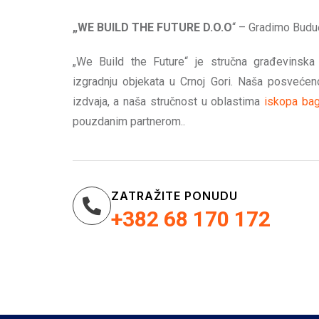
„WE BUILD THE FUTURE D.O.O
“ – Gradimo Budu
„We Build the Future“ je stručna građevinska
izgradnju objekata u Crnoj Gori. Naša posvećeno
izdvaja, a naša stručnost u oblastima
iskopa ba
pouzdanim partnerom..
ZATRAŽITE PONUDU
+382 68 170 172