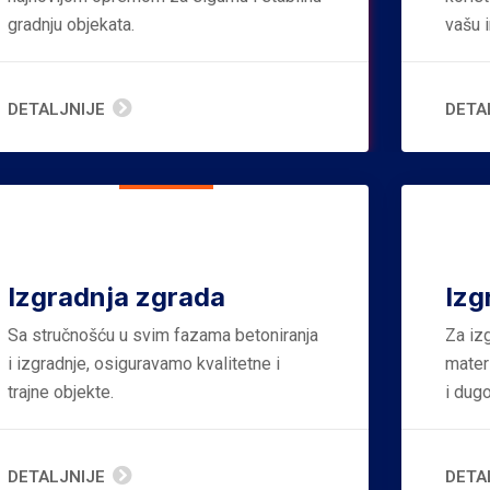
gradnju objekata.
vašu i
DETALJNIJE
DETA
Izgradnja zgrada
Izg
Sa stručnošću u svim fazama betoniranja
Za iz
i izgradnje, osiguravamo kvalitetne i
materi
trajne objekte.
i dug
DETALJNIJE
DETA