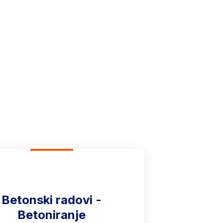
a kvalitet i
Betonski radovi -
Betoniranje