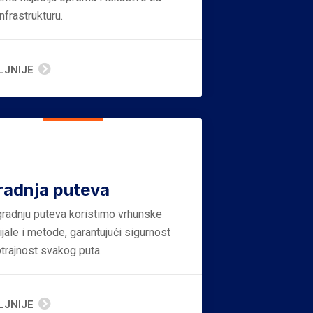
nfrastrukturu.
LJNIJE
radnja puteva
gradnju puteva koristimo vrhunske
jale i metode, garantujući sigurnost
otrajnost svakog puta.
LJNIJE