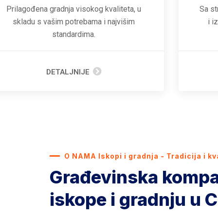
Prilagođena gradnja visokog kvaliteta, u
Sa st
skladu s vašim potrebama i najvišim
i i
standardima.
DETALJNIJE
O NAMA Iskopi i gradnja - Tradicija i kv
Građevinska kompa
iskope i gradnju u C