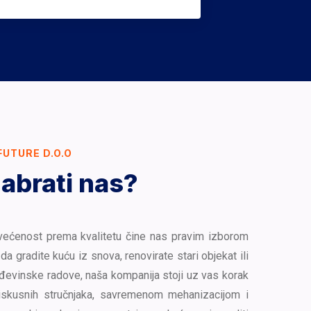
FUTURE D.O.O
abrati nas?
većenost prema kvalitetu čine nas pravim izborom
da gradite kuću iz snova, renovirate stari objekat ili
đevinske radove, naša kompanija stoji uz vas korak
iskusnih stručnjaka, savremenom mehanizacijom i