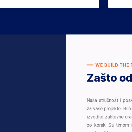
WE BUILD THE 
Zašto od
Naša stručnost i pos
za vaše projekte. Bilo 
izvodite zahtevne gra
po korak. Sa timom 