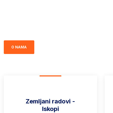
Crna Gor
Iskopi i gradnja u Crnoj Gori - prepoznati kao standard izvrsnos
preciznost u svakom projektu.
O NAMA
Zemljani radovi -
Iskopi