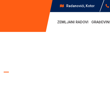
Radanovići, Kotor
ZEMLJANI RADOVI
GRAĐEVIN
WE BUILD THE FUTURE D.O.O
Iskopi i g