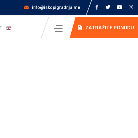
info@iskopigradnja.me
ZATRAŽITE PONUDU
T