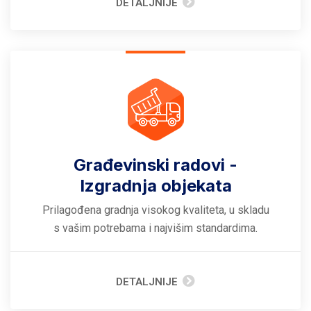
DETALJNIJE
Građevinski radovi -
Izgradnja objekata
Prilagođena gradnja visokog kvaliteta, u skladu
s vašim potrebama i najvišim standardima.
DETALJNIJE