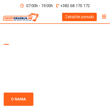
07:00h - 19:00h
+382 68 170 172
Zatražite ponudu
WE BUILD THE FUTURE D.O.O
Iskopi i gradnja
Crna Gora
Iskopi i gradnja u Crnoj Gori - prepoznati kao standard
izvrsnosti u građevinskoj industriji. Naš tim se neprestano
usredsređuje na kvalitet i preciznost u svakom projektu.
O NAMA