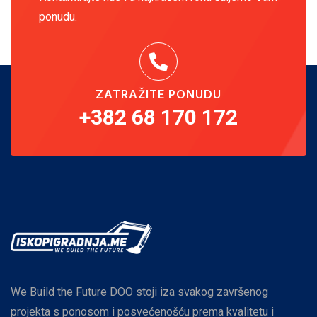
ponudu.
ZATRAŽITE PONUDU
+382 68 170 172
We Build the Future DOO stoji iza svakog završenog
projekta s ponosom i posvećenošću prema kvalitetu i