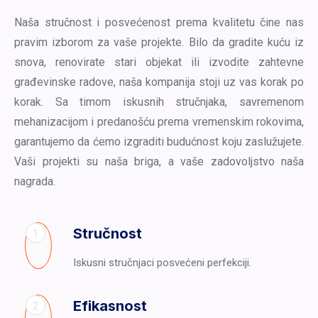
Naša stručnost i posvećenost prema kvalitetu čine nas
pravim izborom za vaše projekte. Bilo da gradite kuću iz
snova, renovirate stari objekat ili izvodite zahtevne
građevinske radove, naša kompanija stoji uz vas korak po
korak. Sa timom iskusnih stručnjaka, savremenom
mehanizacijom i predanošću prema vremenskim rokovima,
garantujemo da ćemo izgraditi budućnost koju zaslužujete.
Vaši projekti su naša briga, a vaše zadovoljstvo naša
nagrada.
Stručnost
1
Iskusni stručnjaci posvećeni perfekciji.
Efikasnost
2