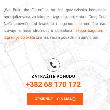
„We Build the Future“ je stručna građevinska kompanija
specijalizovana za iskope i izgradnju objekata u Crnoj Gori.
Naša posvećenost kvalitetu i sigurnosti je ono što nas
izdvaja, a naša stručnost u oblastima
iskopa bagerom
i
izgradnje objekata
čini nas vašim pouzdanim partnerom..
ZATRAŽITE PONUDU
+382 68 170 172
OPŠIRNIJE - O NAMA