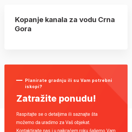
Kopanje kanala za vodu Crna
Gora
Planirate gradnju ili su Vam potrebni
iskopi?
Zatražite ponudu!
Raspitajte se o detaljima ili saznajte šta
možemo da uradimo za Vaš objekat.
Kontaktirajte nas i u najkraćem roku šaljemo Vam