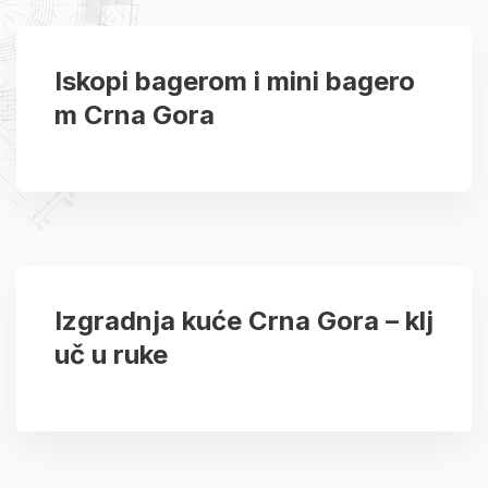
Iskopi bagerom i mini bagero
m Crna Gora
Izgradnja kuće Crna Gora – klj
uč u ruke